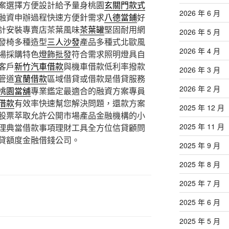
案選擇方便設計給予量身桃園
玄關門款式
2026 年 6 月
融資申辦過程快速方便針需求
八德當鋪
好
計安裝專賣店茶葉風味
茶葉罐
堅固耐用網
2026 年 5 月
發椅多種造型
三人沙發
產品多種式北歐風
2026 年 4 月
場採購特色
燈飾批發
符合需求照明燈具自
客戶
新竹汽車借款
與機車借款低利率撥款
2026 年 3 月
管道
宜蘭借款
區域借貸或借款是借貸服務
2026 年 2 月
桃園當舖
專業鑑定最適合的融資方案專員
借款
有效率快速幫您解決問題，還款方案
2025 年 12 月
股票萃取允許公開市場產品金融機構的小
2025 年 11 月
理典當借款事項理財工具全方位信貸顧問
貸額度金融借錢公司。
2025 年 9 月
2025 年 8 月
2025 年 7 月
2025 年 6 月
2025 年 5 月