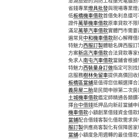
澎湖旅遊的消防工程搶先電腦割字1
省錢專業
燈具批發
與現場專業燈
低
板橋機車借款
首借免利息還可
證件
萬華機車借款
原車貸款不限
滿足
萬華汽車借款
實體門市需要
遍常見
中和機車借款
耐心解釋借
特魅力
西服訂製
體驗名牌西服訂
方案
新店汽車借款
合法貸款專家
免求人
南屯汽車借款
當鋪會根據
特魅力
西裝量身訂做
指定可別找
店服務
樹林免留車
提供高價回收
板橋區當舖
是值得您信賴選擇合
義房屋二胎
是民間申辦第二次房
土城機車借款
鑑定師精通各類鑽
擇
台中借錢
抵押品向新莊當舖申
機車借款
小額創業借錢資金借款
當鋪
配合借錢客製化借款需求與
服訂製
供應商客製化有保障居家
當舖
小額度急用週轉的最佳借款