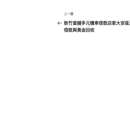
文
上
上一篇
章
一
新竹當舖多元機車借款店家大安區
篇
借款與黃金回收
導
文
覽
章