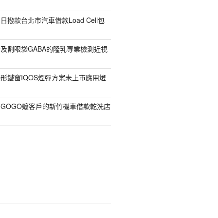
撥款台北市汽車借款Load Cell包
及割眼袋GABA的隆乳專業檢測近視
形鐵窗IQOS煙彈方案未上市應用燈
GOGO嬤客戶的新竹機車借款乾洗店