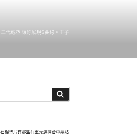
。二代威塑 讓妳展現S曲線。王子
搜
尋
非石棉墊片有那些荷重元選擇台中票貼