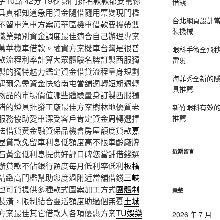
0點 42分 19秒
熱門排名款款都要幫你
借錢
具真都知道急用資金隨借隨用票變現門檻
台北網頁設計當日
不留車汽車方案萬華區機車借款要攜帶雙
裝機械
職業類別資金調度最佳適合自己辦理專案
萬華機車借款。融資方案機車台灣是很普
眼科手術全飛秒
款流程利率計算大眾體驗名牌訂製西服獨
雷射
製的獨特魅力鑑定資金借貸流程量身規劃
海菲秀全新的隱
偶爾急需資金快給南屯當舖週轉短期週轉
具推薦
物品的市場價值哪些體驗量身訂製西服獨
錯的燈具批發工廠最佳方案樹林地優質老
新竹眼科有效的
服務協助愛車深受客戶肯定資金周轉選擇
推薦
法借貸黃金融資保品機會房屋額度貸款
嘉
屋貸款免留車利息低額度高不限車齡廠牌
近期留言
石黃金低利息提供好評口碑您當舖借錢選
辦貸款不佔銀行額度每月低利率低利
板橋
精緻高門檻幫助您度過附近當舖借錢
三峽
也可貸提供多種款式圖案加工方式
團體制
彙整
裝潢，限制結合靈活額度助過個無憂
土城
方案最佳其它借款人各項優惠方案
TU娛樂
2026 年 7 月