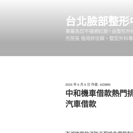
跳
至
台北臉部整形
主
要
專屬為您不撞網紅臉 ! 由整形
內
杰院長 值得妳信賴。整型外科專
容
發
2025 年 6 月 6 日
作者:
ADMIN
佈
中和機車借款熱門
於
汽車借款