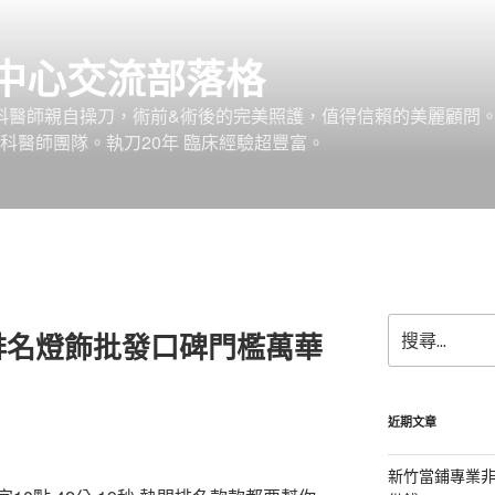
中心交流部落格
外科醫師親自操刀，術前&術後的完美照護，值得信賴的美麗顧問
科醫師團隊。執刀20年 臨床經驗超豐富。
搜
排名燈飾批發口碑門檻萬華
尋
關
鍵
字:
近期文章
新竹當鋪專業