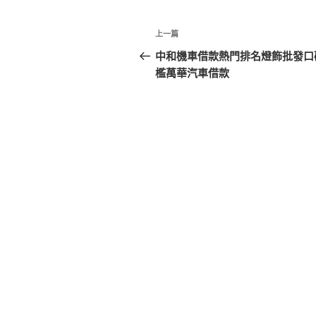
文
上
上一篇
章
一
中和機車借款熱門排名燈飾批發口
篇
檻萬華汽車借款
導
文
覽
章