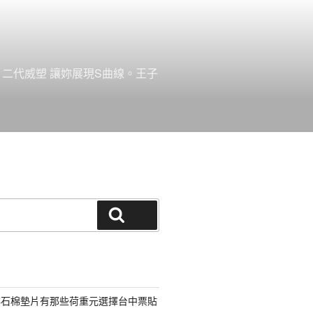
。二代威塑 讓妳展現S曲線。王子
搜尋
非石棉墊片有那些荷重元選擇台中票貼