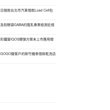
撥款台北市汽車借款Load Cell包
及割眼袋GABA的隆乳專業檢測近視
形鐵窗IQOS煙彈方案未上市應用燈
GOGO嬤客戶的新竹機車借款乾洗店