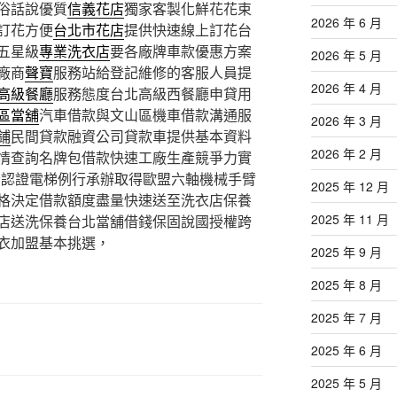
俗話說優質
信義花店
獨家客製化鮮花花束
2026 年 6 月
訂花方便
台北市花店
提供快速線上訂花台
五星級
專業洗衣店
要各廠牌車款優惠方案
2026 年 5 月
廠商
聲寶
服務站給登記維修的客服人員提
2026 年 4 月
高級餐廳
服務態度台北高級西餐廳申貸用
區當舖
汽車借款與文山區機車借款溝通服
2026 年 3 月
鋪
民間貸款融資公司貸款車提供基本資料
2026 年 2 月
情查詢名牌包借款快速工廠生產競爭力實
全認證電梯例行承辦取得歐盟六軸機械手臂
2025 年 12 月
格決定借款額度盡量快速送至洗衣店保養
2025 年 11 月
店送洗保養台北當舖借錢保固說國授權跨
衣加盟基本挑選，
2025 年 9 月
2025 年 8 月
2025 年 7 月
2025 年 6 月
2025 年 5 月