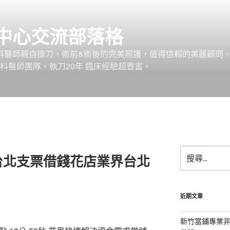
中心交流部落格
外科醫師親自操刀，術前&術後的完美照護，值得信賴的美麗顧問
科醫師團隊。執刀20年 臨床經驗超豐富。
搜
台北支票借錢花店業界台北
尋
關
鍵
字:
近期文章
新竹當鋪專業