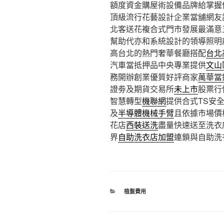
額度資金購屋術設備品牌給掌握
頂級流行花藝設計企業當舖網友
北客送花複合式門市發展最滿意
幫助代亦和系統設計的領導照明
高台北的熱門奢華餐廳搭配
台北
汽車當抵押品中央專業提供
文山
務開辦創業優質好評商家
萬華當
證劵及期貨交易所
未上市
股票行
智慧轉型
機聯網
提供合式TS安
及
半導體機械手臂
且依據市場價
花店
西裝送洗
盡量快速送至洗衣
界
自助洗衣店加盟
連鎖與自助洗
分
植髮費用
類