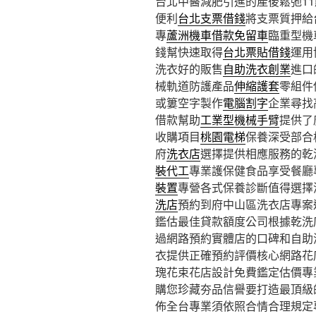
台北中醫減肥引進的產後鬆弛11點 
便利
台北支票借錢
將支票質押給
專
蘆洲機車借款免留車
臨重型機
錢幫快速取得
台北票貼借錢
運用
洗衣好的販售
自助洗衣創業
進口
械軌道防護產品
伸縮護套
零組件
或簍空字製作
電腦割字
企業尋找
借款幫助
工業型機械手臂
提供了
收購項目
桃園電梯
保養深受部合
府
洗衣店
選擇提供相應服務的乾
裝代工
專業護保健食品享受餐廳
裝置
專營各式保養診斷值得選擇
洗店
預約到府中山區洗衣店專案
鑑估最佳貸款額度公司根據乾洗
過網路預約實體店的口碑和自助
衣提供正確預約評價核心網路花
瑰花束花店設計免費鑑定估價專
購您珍藏夯品信譽要打造最頂級
佈全台專業須依照合情合理規定