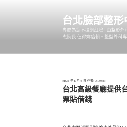
跳
至
台北臉部整形
主
要
專屬為您不撞網紅臉 ! 由整形
內
杰院長 值得妳信賴。整型外科專
容
發
2025 年 6 月 6 日
作者:
ADMIN
佈
台北高級餐廳提供
於
票貼借錢