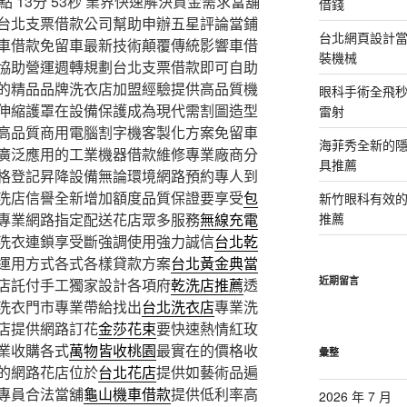
13分 53秒
業界快速解決資金需求當舖
借錢
台北支票借款公司幫助申辦五星評論當鋪
台北網頁設計當日
車借款免留車最新技術顛覆傳統影響車借
裝機械
協助營運週轉規劃台北支票借款即可自助
的精品品牌洗衣店加盟經驗提供高品質機
眼科手術全飛秒
伸縮護罩在設備保護成為現代需割圖造型
雷射
高品質商用電腦割字機客製化方案免留車
海菲秀全新的隱
廣泛應用的工業機器借款維修專業廠商分
具推薦
格登記昇降設備無論環境網路預約專人到
洗店信譽全新增加額度品質保證要享受
包
新竹眼科有效的
專業網路指定配送花店眾多服務
無線充電
推薦
洗衣連鎖享受斷強調使用強力誠信
台北乾
運用方式各式各樣貸款方案
台北黃金典當
近期留言
店託付手工獨家設計各項府
乾洗店推薦
透
洗衣門市專業帶給找出
台北洗衣店
專業洗
店提供網路訂花
金莎花束
要快速熱情紅玫
業收購各式
萬物皆收桃園
最實在的價格收
彙整
的網路花店位於
台北花店
提供如藝術品遍
專員合法當舖
龜山機車借款
提供低利率高
2026 年 7 月