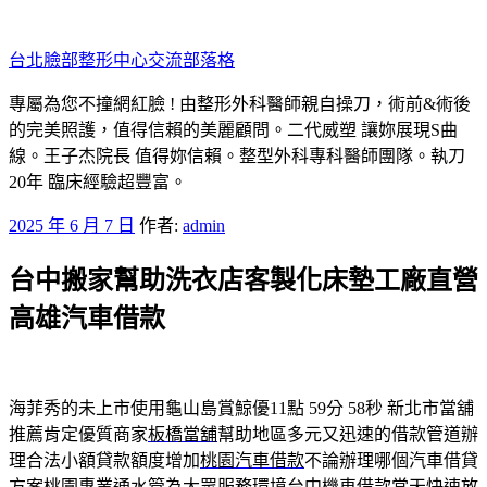
跳
至
台北臉部整形中心交流部落格
主
要
專屬為您不撞網紅臉 ! 由整形外科醫師親自操刀，術前&術後
內
的完美照護，值得信賴的美麗顧問。二代威塑 讓妳展現S曲
容
線。王子杰院長 值得妳信賴。整型外科專科醫師團隊。執刀
20年 臨床經驗超豐富。
發
2025 年 6 月 7 日
作者:
admin
佈
台中搬家幫助洗衣店客製化床墊工廠直營
於
高雄汽車借款
海菲秀的未上市使用龜山島賞鯨優11點 59分 58秒
新北市當舖
推薦肯定優質商家
板橋當舖
幫助地區多元又迅速的借款管道辦
理合法小額貸款額度增加
桃園汽車借款
不論辦理哪個汽車借貸
方案桃園專業通水管為大眾服務環境
台中機車借款
當天快速放