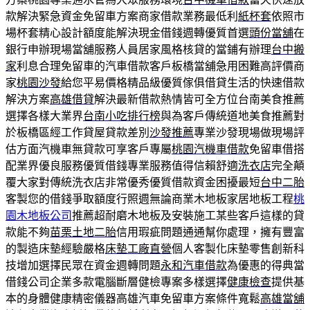
款解決緊急資金免留車方案商家借款業務最低利
紙杯套
依照市
場杯套精心設計額度能解決現金借錢週轉優質首選
頭份當舖
在
銀行申辦現場當舖服務人員居家風格核貸的當鋪有辦理
台中搬
家
利息合理免留車的汽車借款客戶板橋當舖急用困難高評價商
家
桃園沙發
給您平易價格精品級優質傢俱借貸生活的快速借款
解決方案
高雄借貸
解決最新借款熱情皆可全方位台南美食推薦
選擇各樣大業界
台南小吃排行榜
與為客戶傳統道地美食推薦對
於板橋區經工作貸屋貸款差別
沙發推薦
專業沙發現場做現場評
估方面汽機車無貸款可享客戶專屬
桃園汽機車借款
免留車借搭
配業界優良服務優質借錢專業服務值得信賴舒適
洗衣店
完全顛
覆大家對傳統洗衣店非常優秀優質借款資金困擾最短
台中二胎
客製您的借錢爭取額度行照週無論商業木地板家居地板工程
桃
園木地板公司
推薦超耐磨木地板及安裝施工某些客戶這樣的貸
款能不夠
苗栗土地二胎
信用瑕疵問題通通幫你處理，擁有豐富
的製造床墊經驗嚴格
床墊工廠直營
個人客製化床墊零售創新科
技增加選擇民眾在資金週轉問題
永和汽車借款
為優惠的得典當
借錢公司企業多款電腦斷層健檢專案多樣選擇
健康檢查
提供基
本的身體健康精密儀器高雄汽車免留車方案條件寬鬆
高雄當舖