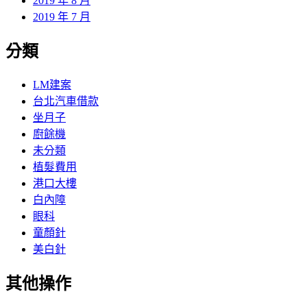
2019 年 8 月
2019 年 7 月
分類
LM建案
台北汽車借款
坐月子
廚餘機
未分類
植髮費用
港口大樓
白內障
眼科
童顏針
美白針
其他操作