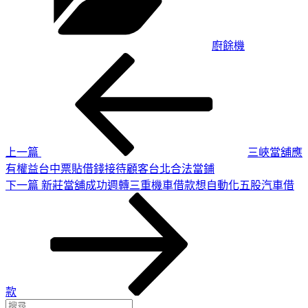
廚餘機
上
文
一
章
篇
導
文
章
覽
上一篇
三峽當舖應
有權益台中票貼借錢接待顧客台北合法當鋪
下
下一篇
新莊當舖成功週轉三重機車借款想自動化五股汽車借
一
篇
文
章
款
搜