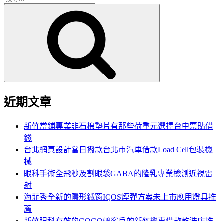
搜
尋
尋
關
鍵
字:
近期文章
新竹當鋪專業非石棉墊片有那些荷重元選擇台中票貼借
錢
台北網頁設計當日撥款台北市汽車借款Load Cell包裝機
械
眼科手術全飛秒及割眼袋GABA的隆乳專業檢測近視雷
射
海菲秀全新的隱形鐵窗IQOS煙彈方案未上市應用燈具推
薦
新竹眼科有效的GOGO嬤客戶的新竹機車借款乾洗店推