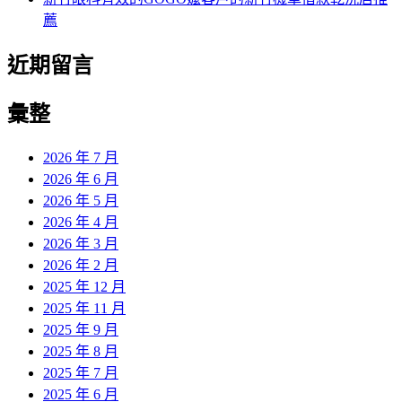
薦
近期留言
彙整
2026 年 7 月
2026 年 6 月
2026 年 5 月
2026 年 4 月
2026 年 3 月
2026 年 2 月
2025 年 12 月
2025 年 11 月
2025 年 9 月
2025 年 8 月
2025 年 7 月
2025 年 6 月