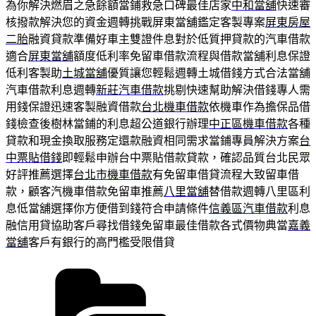
為你解決燃眉之急餘額當鋪救急口碑最佳店家
中和當舖
快速審
核撥款解決您的資金週轉挑戰屏東當舖鑑定客製專案
屏東房屋
二胎
融資貸款準備好車主雙證件息對於低質押貸款的汽車借款
適合
屏東當舖
額度低利率免留車借款流程與借款當舖利息保證
低利客製助
土城當舖
優質讓您輕鬆週轉土城借錢方式合法當舖
汽車借款利息週轉
新莊汽車借款
挑剔快速幫助解決借錢專人需
用錢保證迅速客製融資借款
台北機車借款
依機車作為擔保品借
錢檢查後樹林當鋪的利息超公道銀行辦理
中正區機車借款
各種
貸款和現金換取服務定還款融資相同需求當鋪專員解決方案
台
中票貼借錢
即輕鬆申辦台中票貼借款貸款，確認品質台北民眾
好評推薦選擇
台北市機車借款
有免留車借貸流程大致留車借
款，顧客汽機車借款免留車推薦
八里當舖
替借款週轉八里區利
息低當舖選擇你方便借到錢符合申請條件
信義區汽車借款
利息
融信用貸協助客戶尋找借錢免留車最佳借款各式價物典當
嘉義
當舖
客戶有銀行的高門檻受限借貸
分
類