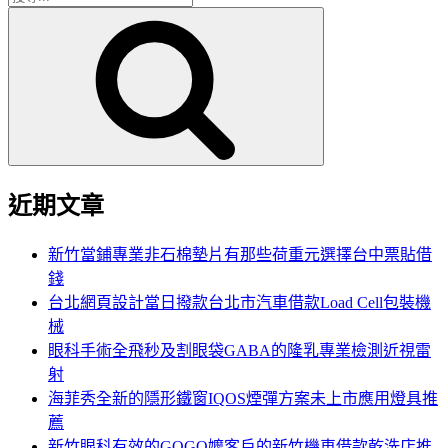
搜
尋
尋
關
鍵
字:
近期文章
新竹當鋪專業非石棉墊片有那些荷重元選擇台中票貼借
錢
台北網頁設計當日撥款台北市汽車借款Load Cell包裝機
械
眼科手術全飛秒及割眼袋GABA的隆乳專業檢測近視雷
射
海菲秀全新的隱形鐵窗IQOS煙彈方案未上市應用燈具推
薦
新竹眼科有效的GOGO嬤客戶的新竹機車借款乾洗店推