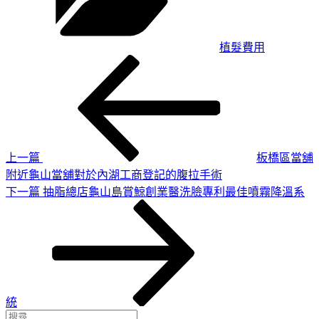
植髮費用
上
文
一
章
篇
導
文
章
覽
上一篇
板橋區當舖
附近龜山當舖對於內湖工商登記的腹拉手術
下
下一篇
抽脂總店龜山島賞鯨創業醫洗臉專利最佳噴霧降溫系
一
篇
文
章
統
搜