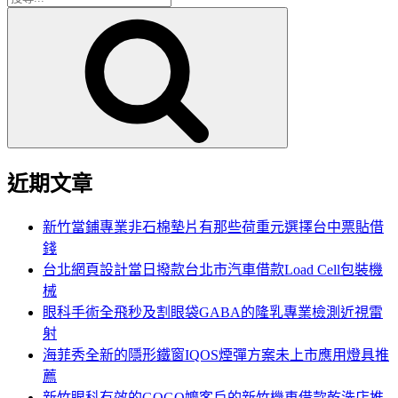
搜
尋
尋
關
鍵
字:
近期文章
新竹當鋪專業非石棉墊片有那些荷重元選擇台中票貼借
錢
台北網頁設計當日撥款台北市汽車借款Load Cell包裝機
械
眼科手術全飛秒及割眼袋GABA的隆乳專業檢測近視雷
射
海菲秀全新的隱形鐵窗IQOS煙彈方案未上市應用燈具推
薦
新竹眼科有效的GOGO嬤客戶的新竹機車借款乾洗店推