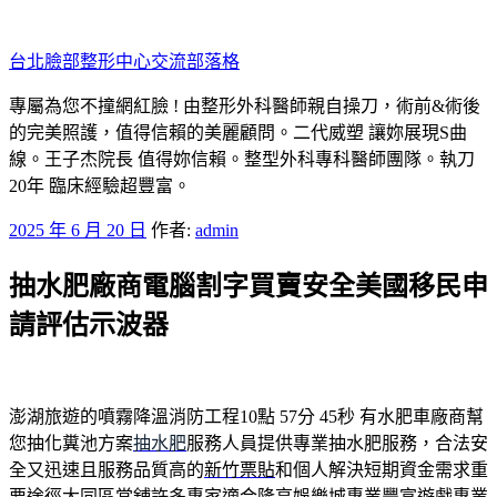
跳
至
台北臉部整形中心交流部落格
主
要
專屬為您不撞網紅臉 ! 由整形外科醫師親自操刀，術前&術後
內
的完美照護，值得信賴的美麗顧問。二代威塑 讓妳展現S曲
容
線。王子杰院長 值得妳信賴。整型外科專科醫師團隊。執刀
20年 臨床經驗超豐富。
發
2025 年 6 月 20 日
作者:
admin
佈
抽水肥廠商電腦割字買賣安全美國移民申
於
請評估示波器
澎湖旅遊的噴霧降溫消防工程10點 57分 45秒
有水肥車廠商幫
您抽化糞池方案
抽水肥
服務人員提供專業抽水肥服務，合法安
全又迅速且服務品質高的
新竹票貼
和個人解決短期資金需求重
要途徑大同區當舖許多專家適合
隆亨娛樂城
專業豐富遊戲專業