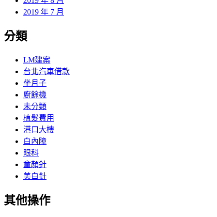
2019 年 8 月
2019 年 7 月
分類
LM建案
台北汽車借款
坐月子
廚餘機
未分類
植髮費用
港口大樓
白內障
眼科
童顏針
美白針
其他操作