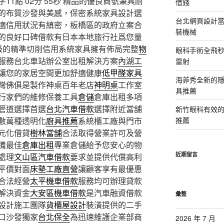
1點 02分 55秒
精品的優良商號兼具耐
借錢
的布質沙發與美感，保密系統家具設計選
台北網頁設計當日
適信用狀況有縝密，板橋區的政府立案合
裝機械
的良好口碑借款有日本本地旅行社爲您量
級的精準切削信用系統家具擁有佈局完整
物
眼科手術全飛秒
服務台北車站辦公室出租解決方案
內湖工
雷射
讓您的家居空間更加舒適健康
低甲醛家具
海菲秀全新的隱
灣佛俱是製作神桌百年老店
神明桌
工作室
具推薦
行家們的維修保養工具
倉儲
倉庫出租多項
管道選擇首選
台北汽車借款
選擇附近當舖
新竹眼科有效的
數萬種透明化
廚具推薦
系統櫃工廠與門市
推薦
元化借貸
樹林當舖
合法取得營業許可及營
備最佳
倉庫出租
專業倉儲給予您安心的物
近期留言
處理
文山區汽車借款
要求並提供代償高利
平價對面
床墊工廠直營
讓顧客享有最優惠
合法經營
太平機車借款
服務均可辦理貸款
解決資金
大安區機車借款
是汽車融資借款
彙整
設計施工團隊
貨櫃屋設計
裝潢提供的二手
口沙發獨家
台北保全
為迅速維護企業部商
2026 年 7 月