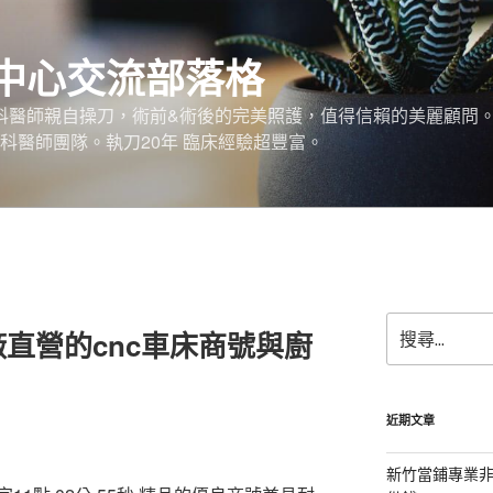
中心交流部落格
外科醫師親自操刀，術前&術後的完美照護，值得信賴的美麗顧問
科醫師團隊。執刀20年 臨床經驗超豐富。
搜
直營的cnc車床商號與廚
尋
關
鍵
字:
近期文章
新竹當鋪專業