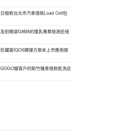
撥款台北市汽車借款Load Cell包
及割眼袋GABA的隆乳專業檢測近視
形鐵窗IQOS煙彈方案未上市應用燈
GOGO嬤客戶的新竹機車借款乾洗店