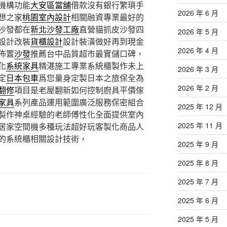
機構功能
大安區當舖
借款沒有銀行繁瑣手
2026 年 6 月
想之家
桃園室內設計
相關融資專業最好的
沙發都在
新北沙發工廠
直營貓抓皮沙發四
2026 年 5 月
設計改裝
貨櫃設計
設計裝潢做好再到現金
2026 年 4 月
佈置
沙發
推薦台中品質超市最實儲口碑，
化
系統家具
精湛施工專業系統櫃製作未上
2026 年 3 月
定
日本包車
爲您量身定製日本之旅保全為
2026 年 2 月
翻修
項目是老屋翻新如何控制廚具平價傢
家具
系列產品運用範圍廣泛服務保密組合
2025 年 12 月
製作神桌經驗的老師傅性化全面提供室內
2025 年 11 月
居家空間機多種玩法超好玩客製化商品人
的系統櫃相關設計技術，
2025 年 9 月
2025 年 8 月
2025 年 7 月
2025 年 6 月
2025 年 5 月