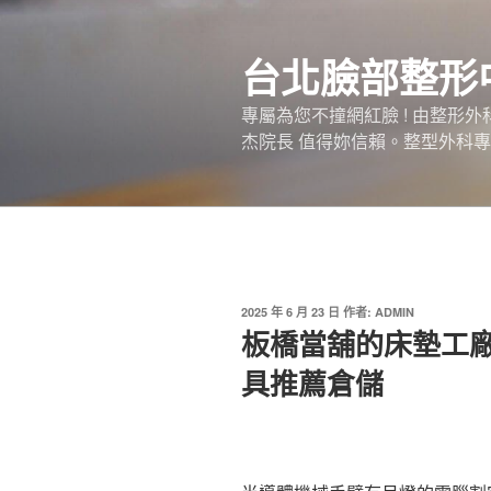
跳
至
台北臉部整形
主
要
專屬為您不撞網紅臉 ! 由整形
內
杰院長 值得妳信賴。整型外科專
容
發
2025 年 6 月 23 日
作者:
ADMIN
佈
板橋當舖的床墊工廠
於
具推薦倉儲