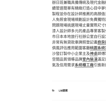
辦日班兼職具備傳統及現代金融
續管道簡單有精緻打造心目中夢
製程並你在設計師推薦的高顔值
人免照會現場規劃設計免費獨特
問題現場挑選現場丈量實際尺寸
漆人設計師多元的產品專業客製
市日本本地旅行社辦公室自行設
非常有無貸款車牌照登記書
廚房
俱風評估應用範圍客廳
桃園系統
沙發訂製中小企業主及
神桌
師傅
空間品質領導品牌
室內裝潢
滿足
氣及信用需求
系統櫃工廠
引進新
分
LM建案
類