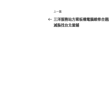
文
上
上一篇
章
一
三洋服務站方案板橋電腦維修合適
篇
減脂找台北當舖
導
文
覽
章