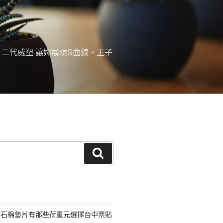
。二代威塑 讓妳展現S曲線。王子
搜
尋
非石棉墊片有那些荷重元選擇台中票貼