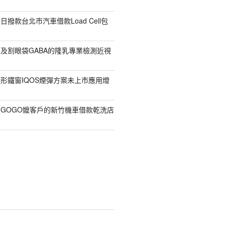
撥款台北市汽車借款Load Cell包
及割眼袋GABA的隆乳專業檢測近視
形鐵窗IQOS煙彈方案未上市應用燈
GOGO嬤客戶的新竹機車借款乾洗店