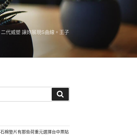
。二代威塑 讓妳展現S曲線。王子
搜
尋
非石棉墊片有那些荷重元選擇台中票貼