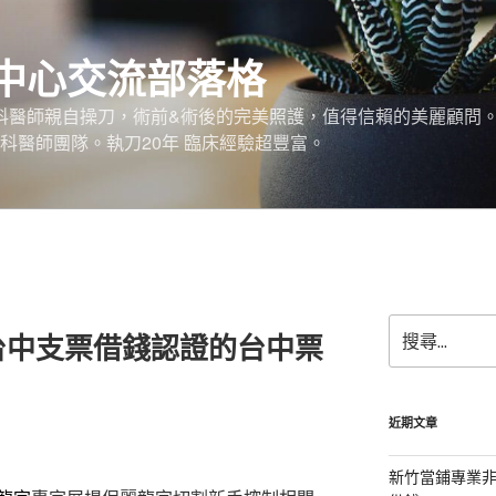
中心交流部落格
外科醫師親自操刀，術前&術後的完美照護，值得信賴的美麗顧問
科醫師團隊。執刀20年 臨床經驗超豐富。
搜
台中支票借錢認證的台中票
尋
關
鍵
字:
近期文章
新竹當鋪專業