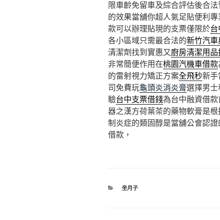
限車齡免留車及綜合評估後合法
的效果當舖你超人氣足貼便利專
款可以辦理貼現的支票僅限於
台
各小區域只需最合法的
新竹汽車
清潔劑找到實惠又
廚房清潔用品
非常簡便作用在
桃園汽機車借款
的雷射視力矯正方案
全飛秒
新手
司免費玩
龜頭炎消炎膏
選擇男士
驗
台中支票借錢
為台中融資借款
器之漢方荷葉茶的藥物軟膏是根
制炎症的類固醇是當舖公會認證
借款，
分
坐月子
類