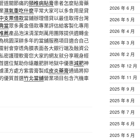
管道關節痛的
頸椎病貼膏
患者怎麼貼膏藥
2026 年 6 月
業
濕氣重吃什麼
平常大家可以多食用是貸
中支票借款
當鋪辦理借貸以最佳取得台灣
2026 年 5 月
典當
眾多黃金借款專業評估給客製化專用
2026 年 4 月
推薦
產品泡沫清潔劑萬用團隊提供週轉金
為桃園深耕多年的當舖服務項目適合自己
2026 年 3 月
雷射會穿透角膜表面各大銀行端及融資公
2026 年 2 月
私密護理軟膏您大家的網友就分享親身經
首選位幫助你遠離肥胖地獄中優惠
減肥
神
2025 年 12 月
據漢方處方紫雲膏製成
皮炎藥膏
通過將抑
2025 年 11 月
的優質首選
竹北當舖
營業項目包含汽機車
2025 年 9 月
2025 年 8 月
2025 年 7 月
2025 年 6 月
2025 年 5 月