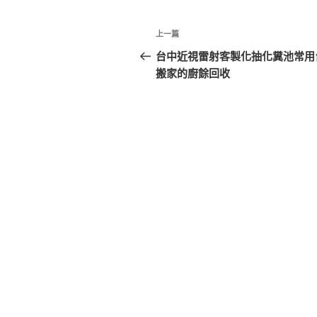
文
上
上一篇
章
一
台中近視雷射客製化抽化糞池常用
篇
搬家的廚餘回收
導
文
覽
章