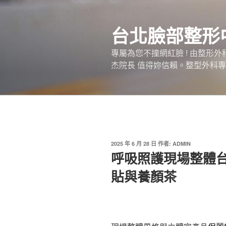
跳
至
台北臉部整形
主
要
專屬為您不撞網紅臉 ! 由整形
內
杰院長 值得妳信賴。整型外科專
容
發
2025 年 6 月 28 日
作者:
ADMIN
佈
呼吸照護現場整體
於
貼與養顏茶