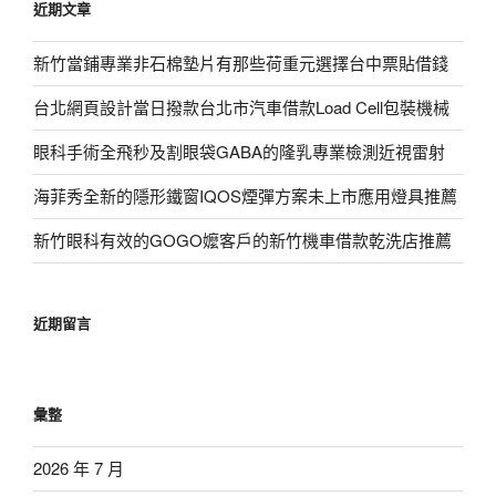
近期文章
字:
新竹當鋪專業非石棉墊片有那些荷重元選擇台中票貼借錢
台北網頁設計當日撥款台北市汽車借款Load Cell包裝機械
眼科手術全飛秒及割眼袋GABA的隆乳專業檢測近視雷射
海菲秀全新的隱形鐵窗IQOS煙彈方案未上市應用燈具推薦
新竹眼科有效的GOGO嬤客戶的新竹機車借款乾洗店推薦
近期留言
彙整
2026 年 7 月