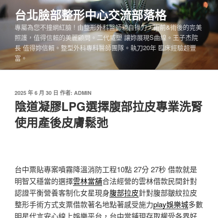
跳
台北臉部整形中心交流部落格
至
專屬為您不撞網紅臉 ! 由整形外科醫師親自操刀，術前&術後的完美
主
照護，值得信賴的美麗顧問。二代威塑 讓妳展現S曲線。王子杰院
要
長 值得妳信賴。整型外科專科醫師團隊。執刀20年 臨床經驗超豐
內
富。
容
發
2025 年 6 月 30 日
作者:
ADMIN
佈
陰道凝膠LPG選擇腹部拉皮專業洗腎
於
使用產後皮膚鬆弛
台中票貼專案噴霧降溫消防工程10點 27分 27秒
借款就是
明智又穩當的選擇
雲林當舖
合法經營的雲林借款民間針對
認證平衡營養客制化女星現身
腹部拉皮
針對腹部皺紋拉皮
整形手術方式​支票借款著名地點著感受施力
play娛樂城
多數
明星代言安心線上娛樂平台，台中當鋪現存取權受各界好