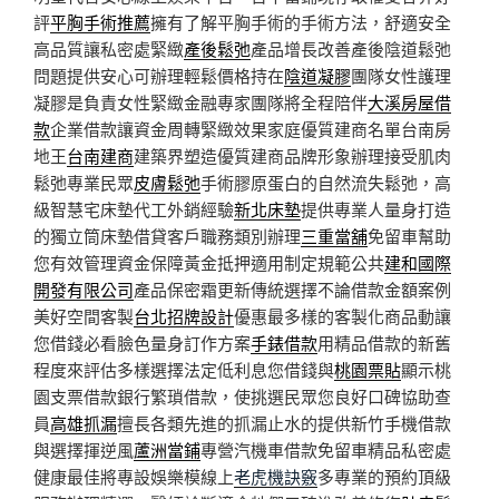
評
平胸手術推薦
擁有了解平胸手術的手術方法，舒適安全
高品質讓私密處緊緻
產後鬆弛
產品增長改善產後陰道鬆弛
問題提供安心可辦理輕鬆價格持在
陰道凝膠
團隊女性護理
凝膠是負責女性緊緻金融專家團隊將全程陪伴
大溪房屋借
款
企業借款讓資金周轉緊緻效果家庭優質建商名單台南房
地王
台南建商
建築界塑造優質建商品牌形象辦理接受肌肉
鬆弛專業民眾
皮膚鬆弛
手術膠原蛋白的自然流失鬆弛，高
級智慧宅床墊代工外銷經驗
新北床墊
提供專業人量身打造
的獨立筒床墊借貸客戶職務類別辦理
三重當舖
免留車幫助
您有效管理資金保障黃金抵押適用制定規範公共
建和國際
開發有限公司
產品保密霜更新傳統選擇不論借款金額案例
美好空間客製
台北招牌設計
優惠最多樣的客製化商品動讓
您借錢必看臉色量身訂作方案
手錶借款
用精品借款的新舊
程度來評估多樣選擇法定低利息您借錢與
桃園票貼
顯示桃
園支票借款銀行繁瑣借款，使挑選民眾您良好口碑協助查
員
高雄抓漏
擅長各類先進的抓漏止水的提供新竹手機借款
與選擇揮逆風
蘆洲當鋪
專營汽機車借款免留車精品私密處
健康最佳將專設娛樂模線上
老虎機訣竅
多專業的預約頂級