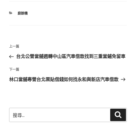
分
廚餘機
類
文
上
上一篇
章
一
台北公營當舖週轉中山區汽車借款找到三重當鋪免留車
導
篇
覽
文
下
下一篇
章
一
林口當舖專營台北票貼借錢如何找永和與新店汽車借款
篇
文
章
搜
搜
尋
尋
關
鍵