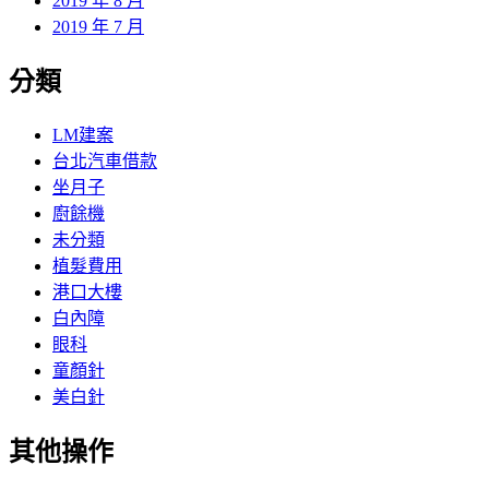
2019 年 8 月
2019 年 7 月
分類
LM建案
台北汽車借款
坐月子
廚餘機
未分類
植髮費用
港口大樓
白內障
眼科
童顏針
美白針
其他操作