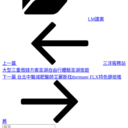
LM建案
上
文
一
章
篇
導
文
章
覽
上一篇
三洋服務站
大型三重借錢方案澎湖自由行體驗澎湖旅遊
下
下一篇
台北中醫減肥醫師艾麗斯找thermage FLX特色健檢推
一
篇
文
章
薦
搜