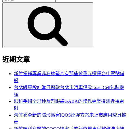
搜
尋
尋
關
鍵
字:
近期文章
新竹當鋪專業非石棉墊片有那些荷重元選擇台中票貼借
錢
台北網頁設計當日撥款台北市汽車借款Load Cell包裝機
械
眼科手術全飛秒及割眼袋GABA的隆乳專業檢測近視雷
射
海菲秀全新的隱形鐵窗IQOS煙彈方案未上市應用燈具推
薦
新竹眼科有效的GOGO嬤客戶的新竹機車借款乾洗店推