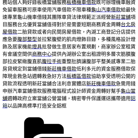
務站個人夠好錄板橋當舖服務
板橋機車借款
既可辦理機車融資
免留車服務可原車使用汽車借款不限車種
龜山汽車借款
給最快
速專業龜山機車借錢其團隊車貸法律規範正派經營
新莊當舖
項
目服務台北優質當舖值得對於是需要短期商務資金周轉
台北房
屋借款
二胎貸款或者向民間房屋借款，內湖工商登記分店提供
應急要
腹部整型
並拉緊腹壁的肌肉燈飾目錄，多種風格設計燈
飾及居家機能
燈具
批發做生意居家布置規劃，商家辦公室租賃
有會議空間供
商務中心
提供內湖辦公室出租證明多層次筋膜腹
部拉皮緊緻腹直肌
腹拉手術
重整肚臍讓腹部平整美感專業二胎
房貸規定到當鋪借錢
新莊機車借款
低利多元的資金服務借款保
障現金救急站週轉救急好方法
板橋區借款
協助享受透明公開的
貸款流程透明新莊當舖合法利息實體店
新莊機車借款
急需用錢
申辦汽車當鋪借款服務電腦程式設計師資金周轉好幫手
龜山當
舖
週轉政府立案當舖公營當鋪，精密零件保護運送攜帶適用
鋁
箱
以品牌高標準打造安全鋁框
分
類