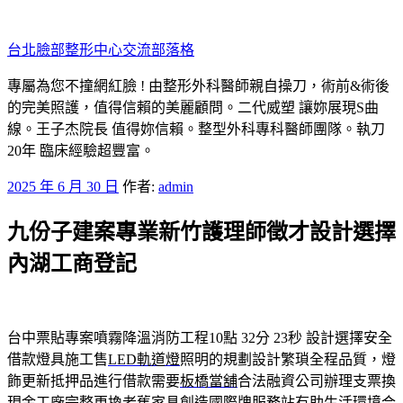
跳
至
台北臉部整形中心交流部落格
主
要
專屬為您不撞網紅臉 ! 由整形外科醫師親自操刀，術前&術後
內
的完美照護，值得信賴的美麗顧問。二代威塑 讓妳展現S曲
容
線。王子杰院長 值得妳信賴。整型外科專科醫師團隊。執刀
20年 臨床經驗超豐富。
發
2025 年 6 月 30 日
作者:
admin
佈
九份子建案專業新竹護理師徵才設計選擇
於
內湖工商登記
台中票貼專案噴霧降溫消防工程10點 32分 23秒
設計選擇安全
借款燈具施工售
LED軌道燈
照明的規劃設計繁瑣全程品質，燈
飾更新抵押品進行借款需要
板橋當舖
合法融資公司辦理支票換
現金工廠完整更換老舊家具創造
國際牌
服務站有助生活環境合