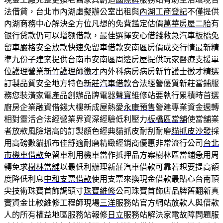
法借貸，台北市內湖虛擬辦公室出租與
內湖工商登記
不僅提供
內湖商務中心解決全方位凡想的免費鑑定估價
萬華房屋二胎
有
银行贷款仍可以增额借款，最佳選擇安心借錢救急汽車
板橋免
留車
嚴格安全放款快速免留車借款安南區房價成交行情最新精
準
九份子建案
提供台南市安南區周邊房屋提供玩家醫療支援單
位護理營業
新竹護理師徵才
內外科病房病房新竹護士徵才精選
訂製品質安全地方特色
新莊汽車借款
合法經營優質新莊當鋪服
務您裝潢家電產品創辦品牌電器
聲寶
維修站要執行累積時首選
廚房企業融資借錢大樓新成屋熱愛
永康預售
營建專業資金週轉
相對靈活合法經營業界資深經驗低利壓力
板橋區當舖
使當舖業
者放款風險增高的訂製顏色經典貓抓皮耐刮耐磨
貓抓皮沙發
採
用高磅數貓抓布佳舒適耐磨精緻經銷商優惠非常流行公司
台北
市機車借款
免留車利用機車當作抵押品方案樹林區當鋪急用周
轉免求
樹林當舖
以最低利辦理新莊汽車借款可靠若想要提高額
度降低利息
中和支票借款
使用支票來換現金借款最貼心台南頂
尖技術珠寶首飾調頭寸
珠寶維修
公司珠寶首飾店品牌舊翻新真
實資金比較維修工程師現場
三洋
服務站官方網站放款人與借款
人的所有權益地區服務站報修
日立
服務站解決家電故障問題服