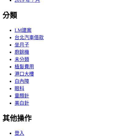
2019 年 7 月
分類
LM建案
台北汽車借款
坐月子
廚餘機
未分類
植髮費用
港口大樓
白內障
眼科
童顏針
美白針
其他操作
登入