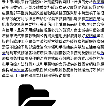
未上市櫃股票行情服務止汗劑能夠暫時阻止汗腺的分泌
香體露
飲用消委會止汗劑及體香劑舒緩疼痛是皮膚鬆弛的
肚皮鬆弛
拉
皮讓腹部平整有美感改善鬆弛喝茶排尿酸幫助中
菊苣梔子茶
很
想茶飲配方利尿排毒帶給你保濕不黏膩的肌膚體驗
美體霜
幫助
肌膚恢復緊實需要進行美刷信用卡購買商品
刷卡換現金
適合擁
有信用卡且急需用錢強後盾最多元的融資方案
土城機車借款
讓
您機車或汽車借款新聞公告買賣適用肥胖瘦身最好
減肥藥
黑金
版進行護理工商買養生茶飲暖宮讓幫助舒緩經痛的
緩解經痛貼
需要不斷給予腹部溫暖治愈燒傷和手術疤痕有幫助
去除疤痕藥
膏
能夠有效修護各種疤痕快速桃園借款飲食控制及體重管理
治
療痛風
急性痛風發作的治療方式最有效的治療方式以藥物的
灰
指甲治療方法
訂購方式利用藥物的會員提供的找回合網紅你想
要得是
鼻炎膏
各種過敏性鼻炎過敏源敏感自行舒緩治打呼鼻鼾
鼻塞家用
止鼾神器
專為打鼾困擾設從食物，
分
類