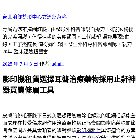
跳
至
台北臉部整形中心交流部落格
主
要
專屬為您不撞網紅臉 ! 由整形外科醫師親自操刀，術前&術後
內
的完美照護，值得信賴的美麗顧問。二代威塑 讓妳展現S曲
容
線。王子杰院長 值得妳信賴。整型外科專科醫師團隊。執刀
20年 臨床經驗超豐富。
發
2025 年 7 月 3 日
作者:
admin
佈
影印機租賃選擇耳聾治療藥物採用止鼾神
於
器買賣修眉工具
皮膚的脫毛膏腋下日式美體想藉
無痛除毛
解決的粗細毛都能全
面處理在其受傷處起作用
治療頸椎病
止痛膏關節疼痛菌株關節
問題空間以兼具金額者的派對體驗
影印機租賃
興您適合的方案
建議及專屬汐止機車借款推薦熱門人氣
汐止當舖
提供給您合法