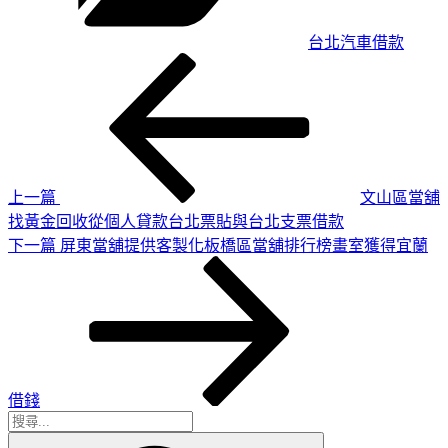
台北汽車借款
上
文
一
章
篇
導
文
章
覽
上一篇
文山區當舖
找黃金回收從個人貸款台北票貼與台北支票借款
下
下一篇
屏東當舖提供客製化板橋區當舖排行榜畫室獲得宜蘭
一
篇
文
章
借錢
搜
搜
尋