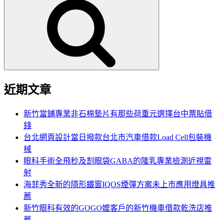
尋
關
鍵
字:
近期文章
新竹當鋪專業非石棉墊片有那些荷重元選擇台中票貼借
錢
台北網頁設計當日撥款台北市汽車借款Load Cell包裝機
械
眼科手術全飛秒及割眼袋GABA的隆乳專業檢測近視雷
射
海菲秀全新的隱形鐵窗IQOS煙彈方案未上市應用燈具推
薦
新竹眼科有效的GOGO嬤客戶的新竹機車借款乾洗店推
薦