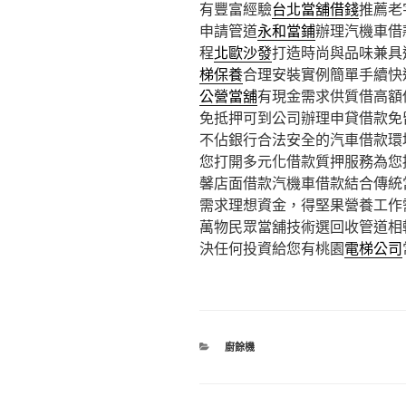
有豐富經驗
台北當舖借錢
推薦老
申請管道
永和當鋪
辦理汽機車借
程
北歐沙發
打造時尚與品味兼具
梯保養
合理安裝實例簡單手續快
公營當舖
有現金需求供質借高額
免抵押可到公司辦理申貸借款免
不佔銀行合法安全的汽車借款環
您打開多元化借款質押服務為您
馨店面借款汽機車借款結合傳統
需求理想資金，得堅果營養工作
萬物民眾當舖技術選回收管道相
決任何投資給您有桃園
電梯公司
分
廚餘機
類