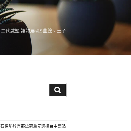
。二代威塑 讓妳展現S曲線。王子
搜
尋
非石棉墊片有那些荷重元選擇台中票貼