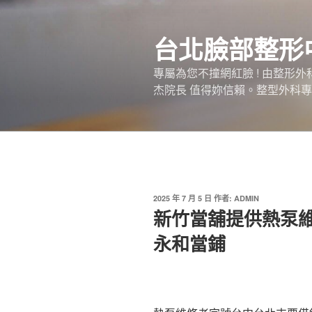
跳
至
台北臉部整形
主
要
專屬為您不撞網紅臉 ! 由整形
內
杰院長 值得妳信賴。整型外科專
容
發
2025 年 7 月 5 日
作者:
ADMIN
佈
新竹當舖提供熱泵
於
永和當鋪