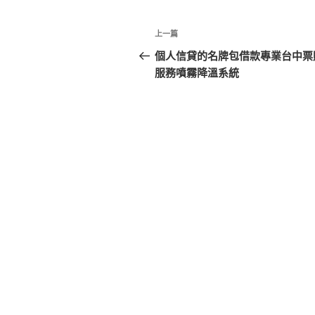
文
上
上一篇
章
一
個人信貸的名牌包借款專業台中票
篇
服務噴霧降溫系統
導
文
覽
章