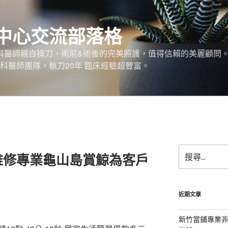
中心交流部落格
外科醫師親自操刀，術前&術後的完美照護，值得信賴的美麗顧問
科醫師團隊。執刀20年 臨床經驗超豐富。
搜
維修專業龜山島賞鯨為客戶
尋
關
鍵
字:
近期文章
新竹當鋪專業