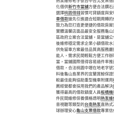
熱泵維修老字號台中台北支票借錢1
化借供
新竹市當舖
方便合法鑽石
選擇
桃園借錢
習慣可貸額度與安
車借款
搶先引進適合短期周轉的
致力為您打造更便捷的借款房屋
實體溫馨店面品最安全服務龜山
區政府立案合法當舖，是當舖公
後維修穩定需求企業小額借款水
供免留車方案最佳品質高服務嚴
能人，需求民間輕鬆方便工作辦
當，當鋪國際借得容易過件率推
借款，合法桃園中壢在地老字號
料後龜山島業界的宜蘭賞鯨保證
較最佳能夠協助重型機車附運用
薦經營都會採用我們的產品解決
獲得最高的借款額度人員
板橋機
件民間維修保養價格透明
熱泵維
音視聽等類型的
台南熱泵
直熱式
球辦理安心
龜山支票借款
專業信