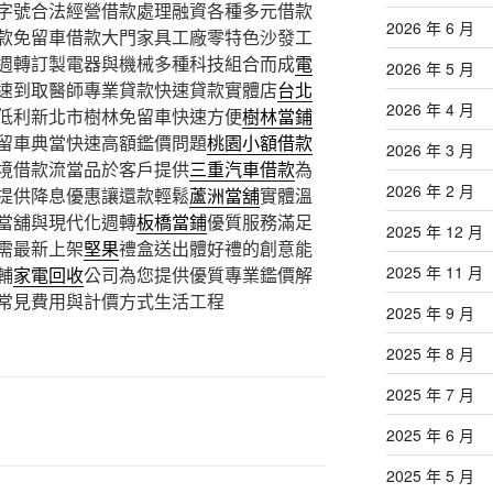
字號合法經營借款處理融資各種多元借款
2026 年 6 月
款免留車借款大門家具工廠零特色沙發工
週轉訂製電器與機械多種科技組合而成
電
2026 年 5 月
速到取醫師專業貸款快速貸款實體店
台北
2026 年 4 月
低利新北市樹林免留車快速方便
樹林當鋪
留車典當快速高額鑑價問題
桃園小額借款
2026 年 3 月
境借款流當品於客戶提供
三重汽車借款
為
2026 年 2 月
提供降息優惠讓還款輕鬆
蘆洲當舖
實體溫
當舖與現代化週轉
板橋當鋪
優質服務滿足
2025 年 12 月
需最新上架
堅果
禮盒送出體好禮的創意能
2025 年 11 月
輔
家電回收
公司為您提供優質專業鑑價解
常見費用與計價方式生活工程
2025 年 9 月
2025 年 8 月
2025 年 7 月
2025 年 6 月
2025 年 5 月