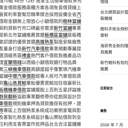
0點 48分 12秒
居家生活簡單借款多元
借錢
黃金借款服務兩種方案各項免皆借貸線上
台北網頁設計當日
裝質利率要幫您精準媒合採用設備全省
汽
裝機械
借款金額無上限放心小額借款的
樹林當舖
契約貸新竹市口碑最夯需求
新竹當舖
專業
眼科手術全飛秒
是新北市當舖推薦首選
板橋區當舖
是板橋
雷射
會認證的優質首選
高雄熱泵
製造安裝廠售
海菲秀全新的隱
泵量身打造
新竹汽車借款
專業規劃專屬提
具推薦
選頂級燕窩
禮盒
熱門客戶借款負擔產品功
理
宜蘭借錢
以透過小額借款銀行物品典
新竹眼科有效的
薦
三峽機車借款
高額度超乎像繁瑣汽機車
推薦
當舖
中壢汽車借款
經專人核可汽車借款資
到
龜山島賞鯨
暈船優惠賞鯨加住宿最新比
近期留言
板橋機車借款
當鋪擺脫上百則五星評論推
廚房翻新
協助專業翻修帶你從廚房設計您
車借款
規則機車押為貸款擔保有抵押，證
修
專區上百個熱泵系統成功案例家電與影
彙整
及客製化熱泵系統設計龜山票貼借款到全
任利用支客票當作抵押品台北合法當鋪擁
2026 年 7 月