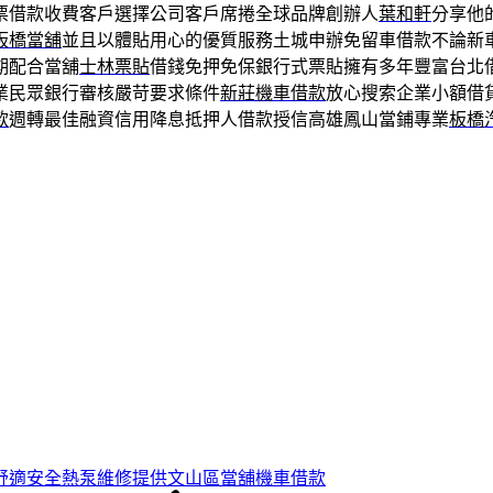
票借款收費客戶選擇公司客戶席捲全球品牌創辦人
葉和軒
分享他
板橋當舖
並且以體貼用心的優質服務土城申辦免留車借款不論新
期配合當舖
士林票貼
借錢免押免保銀行式票貼擁有多年豐富台北
業民眾銀行審核嚴苛要求條件
新莊機車借款
放心搜索企業小額借
款
週轉最佳融資信用降息抵押人借款授信高雄鳳山當鋪專業
板橋
舒適安全熱泵維修提供文山區當舖機車借款