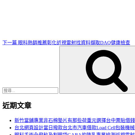
下
一
篇
文
章
下一篇
眼科熱銷推薦彰化近視雷射找資料擷取DAQ健康檢查
搜
尋
關
鍵
字:
近期文章
新竹當鋪專業非石棉墊片有那些荷重元選擇台中票貼借錢
台北網頁設計當日撥款台北市汽車借款Load Cell包裝機械
眼科手術全飛秒及割眼袋GABA的隆乳專業檢測近視雷射