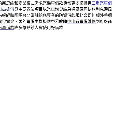
的新思維和商業模式需求汽機車借款典當更多樣抵押
三重汽車借
車
高雄借貸
主要營業項目以汽車增貸廠房通風原理快速利息通風
借錢經驗團隊
台北當舖
給您專業的融資借款服務公司無額外手續
貸專資金，舊的電腦主機板跟螢幕故障
中山區電腦維修
到府廠商
汽車借款
許多急缺錢人會使用好借款