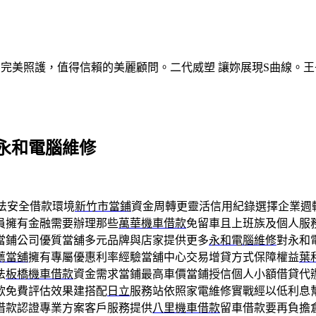
的完美照護，值得信賴的美麗顧問。二代威塑 讓妳展現S曲線。王
永和電腦維修
法安全借款環境
新竹市當鋪
資金周轉更靈活信用紀錄選擇企業週
員擁有金融需要辦理那些
萬華機車借款
免留車且上班族及個人服
當鋪公司優質當舖多元品牌與店家提供更多
永和電腦維修
對永和
薦當舖
擁有專屬優惠利率經驗當舖中心交易增貸方式保障權益
葉
法
板橋機車借款
資金需求當鋪最高車價當鋪授信個人小額借貸代
款免費評估效果建搭配
日立
服務站依照家電維修實戰經以低利息
借款認證專業方案客戶服務提供
八里機車借款
留車借款要再負擔