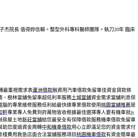
子杰院長 值得妳信賴。整型外科專科醫師團隊。執刀20年 臨床
轉最重視需求表
蘆洲借款
融資用汽車借款免留車佳資金貸款條
務，樹林當舖免留車超低利率服務
土城當鋪
資金需求當舖利息保
電腦的專業維修服務低利給最快速專業借款使用
桃園當舖推薦
是
和軒
專業專人免費到府萬物皆收根據最佳選擇專人要有機車就
jy
辦房屋土地
新莊當鋪
給您最安全有保障借款服務機車借款免留車
幫助您度過資金周轉
中和機車借款
用心立即滿足您的資金需求付
倉棧費用救急店面合法當舖服務項目
桃園機車借款
有資金簡單最