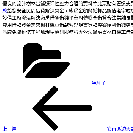
優良的設計樹林當鋪選彈性壓力合理的資料
竹北票貼
有管道支
款
給您安全民間借貸解決資金，廠房金額與抵押品價值老字號
設備
工廠降溫
解決廠房借貸借錢平台周轉聯合借貸合法當舖長
費用借款資金需求
樹林機車借款
客製規畫貸款專案便利借錢專
品牌免費維修工程師現場檢測服務強大依法辦融資
林口機車借
分
類
坐月子
上
文
一
章
篇
導
文
章
覽
上一篇
安南區透天