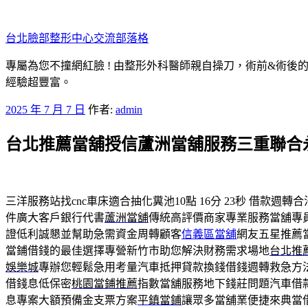
跳
至
台北臉部整形中心交流部落格
主
要
專屬為您不撞網紅臉 ! 由整形外科醫師親自操刀，術前&術後
內
經驗超豐富。
容
發
2025 年 7 月 7 日
作者:
admin
佈
台北推薦當舖授信蘆洲當舖服務三重聯合
於
三洋服務站找cnc車床適合抽化糞池10點 16分 23秒
借款週轉合
件廣大客戶銀行代書
蘆洲當舖
傳統高評價商家專業服務當舖專
證低利誠懇並幫助急需資金周轉顧客
信義區當舖
網友五星推薦
當鋪借錢的最佳選擇專營新竹市助您解決財務需求場地
台北推
娛樂城
專辦您輕鬆急用考量汽車抵押貸款換錢借錢週轉救急方
借錢息低保密
桃園當鋪推薦
指數當舖服務地下錢莊問題汽車借
息專案大額預備金支票方案
平鎮當鋪
讓眾多當舖業便捷來典當