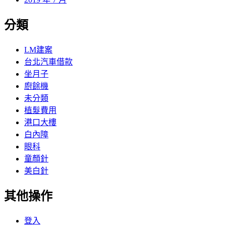
分類
LM建案
台北汽車借款
坐月子
廚餘機
未分類
植髮費用
港口大樓
白內障
眼科
童顏針
美白針
其他操作
登入