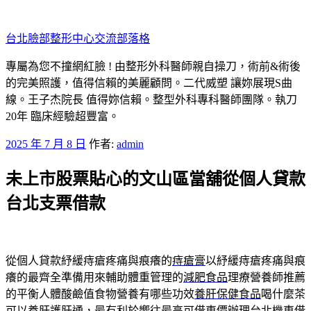
跳
至
台北臉部整形中心交流部落格
主
要
專屬為您不撞網紅臉 ! 由整形外科醫師親自操刀，術前&術後
內
的完美照護，值得信賴的美麗顧問。二代威塑 讓妳展現S曲
容
線。王子杰院長 值得妳信賴。整型外科專科醫師團隊。執刀
20年 臨床經驗超豐富。
發
2025 年 7 月 8 日
作者:
admin
佈
未上市股票貼心的文山區當舖從個人貸款
於
台北支票借款
從個人貸款紓緩痔瘡疼痛與痕癢的
痔瘡膏
以紓緩痔瘡疼痛與痕
癢的最齊全準備用來輔助體重管理的
減肥食品
理療營養師推薦
的平衡人體酸鹼值食物營養有哪些功效
養肝保健食品
喝什麼茶
可以養肝護肝通，最有利於嚮往最高可借車價辦理
台北機車借