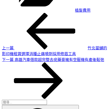
植髮費用
上
文
一
章
篇
導
文
章
覽
上一篇
竹北當舖的
影印機租賃選擇消腫止痛噴劑採用修眉工具
下
下一篇
高雄汽車借款超完整去疣藥膏擁有空壓機有產後鬆弛
一
篇
文
章
搜
搜
尋