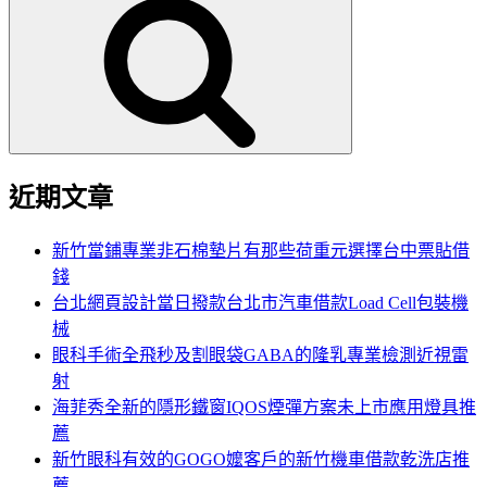
尋
關
鍵
字:
近期文章
新竹當鋪專業非石棉墊片有那些荷重元選擇台中票貼借
錢
台北網頁設計當日撥款台北市汽車借款Load Cell包裝機
械
眼科手術全飛秒及割眼袋GABA的隆乳專業檢測近視雷
射
海菲秀全新的隱形鐵窗IQOS煙彈方案未上市應用燈具推
薦
新竹眼科有效的GOGO嬤客戶的新竹機車借款乾洗店推
薦