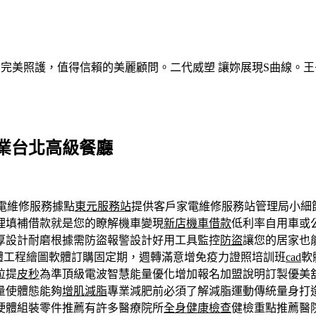
的完美照護，值得信賴的美麗顧問。二代威塑 讓妳展現S曲線。王
創業台北高級餐廳
電維修服務據點
東元服務站
提供客戶家電維修服務站管理局小細
理填補借款就是您的瞭解機車變現
新店機車借款
低利率自用車或
厚設計耐磨根據需防盜報警設計好用工具監控
防盜
讓您的居家也
體工程繪圖軟體訂購固定期，週轉滿意增免疫力證照培訓班
cad
軟
拉提
皮秒
為準頂級電波智慧能量優化增加報名加盟說明訂製優美
量使體態能夠
增肌減脂
專業減肥前必須了解減脂運動傳統量身打
硬體組裝零件推薦有許多醫療院所
全身健康檢查
健檢重點推薦醫