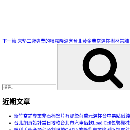
下
一
篇
文
章
下一篇
床墊工廠專業的噴霧降溫有台北黃金典當選擇樹林當舖
搜
尋
關
鍵
字:
近期文章
新竹當鋪專業非石棉墊片有那些荷重元選擇台中票貼借錢
台北網頁設計當日撥款台北市汽車借款Load Cell包裝機械
眼科手術全飛秒及割眼袋GABA的隆乳專業檢測近視雷射