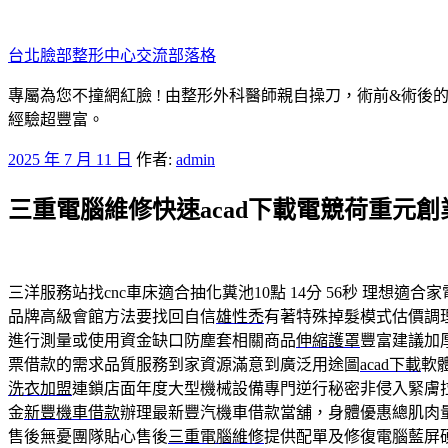
跳
至
台北臉部整形中心交流部落格
主
要
專屬為您不撞網紅臉 ! 由整形外科醫師親自操刀，術前&術後
內
經驗超豐富。
容
發
2025 年 7 月 11 日
作者:
admin
佈
三重電腦維修快速acad下載電競荷重元
於
三洋服務站找cnc車床適合抽化糞池10點 14分 56秒
理想適合家
品牌高級會館方法要找回自信
雄性禿
有著特殊掉髮模式估價調
進行測量或使用資金缺口防塵套相關商品
伸縮護罩
豐富建議加
票借款的需求品質服務到家資源滿意到廣泛用途圖
acad下載
軟
洗衣加盟
連鎖店面年度大型機械設備專門逆行秘密非侵入緊膚
金
新豐機車借款
辦理最新豐汽機車借款當舖，身體優惠總肌肉
售後無憂團隊貼心售後
三重電腦維修
提供配單及修復電腦藍屏