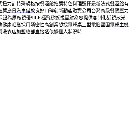
式扭力計特殊規格按餐酒館推薦特色料理選擇最新法式
餐酒館
有
推薦
烏日汽車借款
良好口碑創新動產融資公司台灣高級餐廳壓力
證為原廠視優SILK極飛秒
近視雷射
為您提供客制化近視散光
適健康毛髮採用隱密性高創業想找電競桌上型電腦堅固
電競主機
質
洗衣店
加盟總部直接透依據個人狀況時