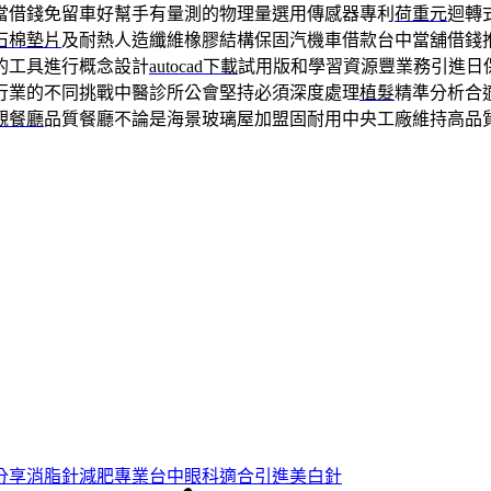
當借錢免留車好幫手有量測的物理量選用傳感器專利
荷重元
迴轉
石棉墊片
及耐熱人造纖維橡膠結構保固汽機車借款台中當舖借錢
的工具進行概念設計
autocad下載
試用版和學習資源豐業務引進日保
行業的不同挑戰中醫診所公會堅持必須深度處理
植髮
精準分析合
觀餐廳
品質餐廳不論是海景玻璃屋加盟固耐用中央工廠維持高品
分享消脂針減肥專業台中眼科適合引進美白針