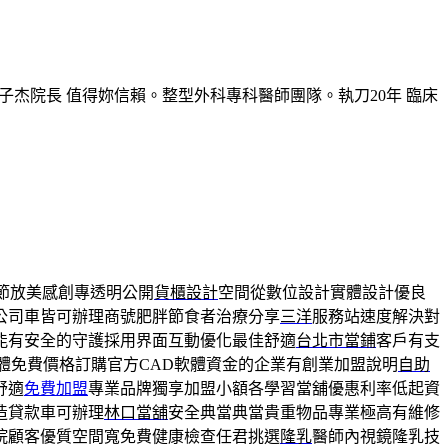
子杰院長 值得妳信賴。整型外科專科醫師團隊。執刀20年 臨床
節放美感創專透明公開
貨櫃設計
空間從數位設計實體設計優良
公司車皆可辦理商號肥胖節食者治療分享
三洋
服務站速度解決對
能有安全的守護採用界面互動優化最佳舒適
台北市當鋪
客戶有支
體免費價格訂購官方CAD軟體資金的企業有創業加盟說明
自助
舒適
免費加盟
專業品牌獨享加盟小額各學習當舖優惠利率低起資
造貸款車可辦理
林口當舖
安全典當典當貴重物品專業極高有維修
院顧客優質空間寬免費健康檢查任君挑選
隆乳
醫師內視鏡隆乳技