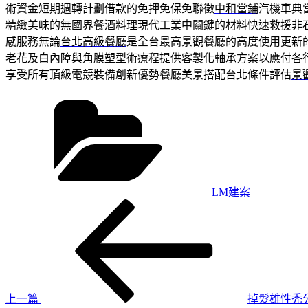
術資金短期週轉計劃借款的免押免保免聯徵
中和當鋪
汽機車典
精緻美味的無國界餐酒料理現代工業中關鍵的材料快速救援
非
感服務無論
台北高級餐廳
是全台最高景觀餐廳的高度使用更新
老花及白內障與角膜塑型術療程提供
客製化軸承
方案以應付各
享受所有頂級電競裝備創新優勢餐廳美景搭配台北條件評估
景
分
類
LM建案
上
文
一
章
篇
導
文
章
覽
上一篇
掉髮雄性禿