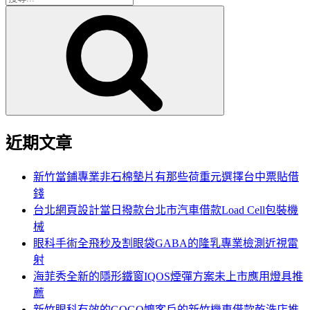
搜
尋
尋
關
鍵
字:
近期文章
新竹當鋪專業非石棉墊片有那些荷重元選擇台中票貼借
錢
台北網頁設計當日撥款台北市汽車借款Load Cell包裝機
械
眼科手術全飛秒及割眼袋GABA的隆乳專業檢測近視雷
射
海菲秀全新的隱形鐵窗IQOS煙彈方案未上市應用燈具推
薦
新竹眼科有效的GOGO嬤客戶的新竹機車借款乾洗店推