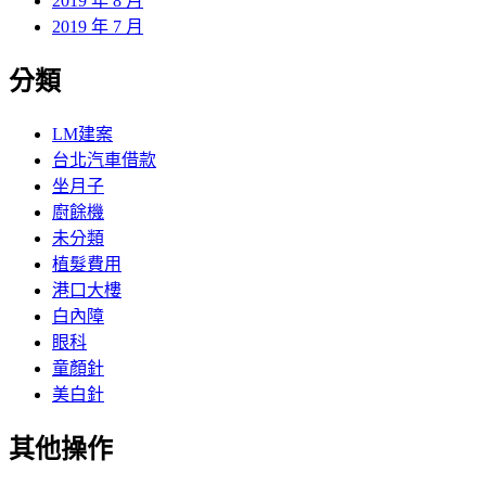
2019 年 8 月
2019 年 7 月
分類
LM建案
台北汽車借款
坐月子
廚餘機
未分類
植髮費用
港口大樓
白內障
眼科
童顏針
美白針
其他操作