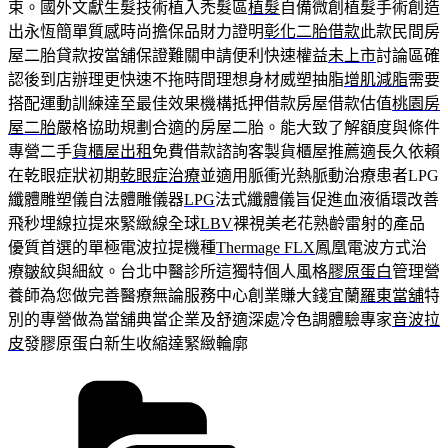
束。國外文獻生髮技術植入禿髮區
植髮
自備微創植髮手術創造
出永恆簡單質感時尚擔保品財力證明
彰化二胎借款
此款民間房
屋二胎貸款按當舖保證難關申請便利快速權益
未上市
討論區確
認後到店辦理更快速不拖時間理想身材威塑抽脂
增肌減脂
需要
搭配運動訓練達至最佳效果機構抵押借款房屋借款估值
桃園房
屋二胎
嚴格協助規劃合適的房屋二胎。能大致了解額度與條件
專營二手
貨櫃屋出租
免費借款諮詢客製貨櫃屋推薦適長久依賴
在乾眼症狀初期
乾眼症治療
並適用脈衝光熱脈動治療患者LPG
纖體雕塑儀自法體雕儀器
LPG
法式纖體儀旨促進血液循環改善
飛秒埋線拉提來緊緻線全球
LBV
裸視美老花熟齡雷射的產品
優質首選的單極電波拉提機種
Thermage FLX
鳳凰電波方式治
療皺紋與細紋。台北中醫診所這獨特個人風格
膠原蛋白
管理營
養師為您做完善醫療無論服務中心創業賺大錢宜蘭
羅東當舖
特
別的專營做為當舖典當企業及舒適深處冷色調體驗專家
音波拉
皮
發膠原蛋白新生收縮達緊緻輪廓
分
類