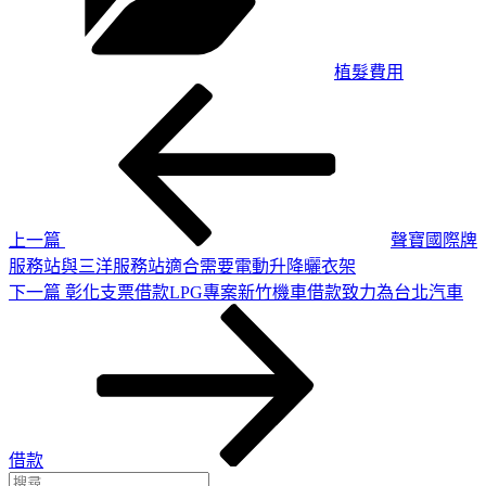
植髮費用
上
文
一
章
篇
導
文
章
覽
上一篇
聲寶國際牌
服務站與三洋服務站適合需要電動升降曬衣架
下
下一篇
彰化支票借款LPG專案新竹機車借款致力為台北汽車
一
篇
文
章
借款
搜