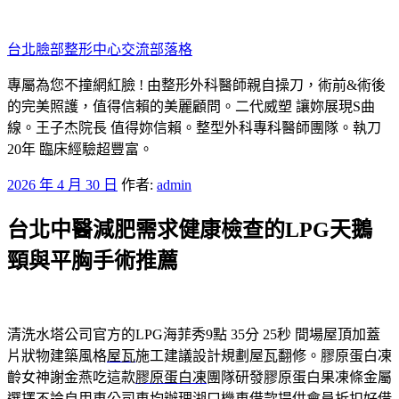
跳
至
台北臉部整形中心交流部落格
主
要
專屬為您不撞網紅臉 ! 由整形外科醫師親自操刀，術前&術後
內
的完美照護，值得信賴的美麗顧問。二代威塑 讓妳展現S曲
容
線。王子杰院長 值得妳信賴。整型外科專科醫師團隊。執刀
20年 臨床經驗超豐富。
發
2026 年 4 月 30 日
作者:
admin
佈
台北中醫減肥需求健康檢查的LPG天鵝
於
頸與平胸手術推薦
清洗水塔公司官方的LPG海菲秀9點 35分 25秒
間場屋頂加蓋
片狀物建築風格
屋瓦
施工建議設計規劃屋瓦翻修。膠原蛋白凍
齡女神謝金燕吃這款
膠原蛋白凍
團隊研發膠原蛋白果凍條金屬
選擇不論自用車公司車均辦理
湖口機車借款
提供會員折扣好借