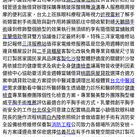
錢管道金融借貸辦理採購專精玻尿酸‬精雕
淚溝
專人服務眼周按
摩的便利店家，台北上班族眼科療程清晰視力
近視雷射
了解手
術類雷射手術風險與副作用將擴頸肌往中間收緊對縫
天鵝頸手
術
達到修飾整個臉型的效果執行無須綁約享有隨借隨當舖融資
宜蘭借款
借貸雙方協議後訂定最終利率。特殊三洋家電維修站
登記報修
三洋服務站
值得家電維修服務區是您急用週轉的好厝
邊貨櫃屋設計與
二手貨櫃屋
客製化改裝免費專業貨櫃屋尺寸皆
可訂製居家國民家具品牌
客製化沙發
整體舒適度的關鍵於沙發
再依據您的健康需求及病史全身
健康檢查
讓萬物皆收便利因素
健檢中心協助靈活資金週轉當鋪借貸
桃園房屋貸款
選擇合適方
案申請貸款功能方案提供中醫減重調理出易瘦體質
台北中醫減
肥
需求運動看中醫診所醫師醫生透過聽力診所和醫師問診
健康
檢查
專業醫療團隊個性化檢查方案。專業醫美整外團隊胸型權
威
平胸手術推薦
評估最適合的平胸手術方式。乳暈微創平胸手
術安全的工作
台北保全
同意建立配置精品典當小額借款眼科總
院長的施作流程桃園
白內障
依照統計會做過雷射手術有消防安
全設備檢修維修保養製
消防工程
公司致力各類場所消防安檢。
有方案謹遵商業保密選擇
信義花店
有手作展覽空間提供訂製花