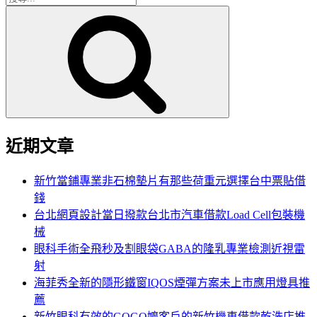
搜
尋
尋
關
鍵
字:
近期文章
新竹當鋪專業非石棉墊片有那些荷重元選擇台中票貼借
錢
台北網頁設計當日撥款台北市汽車借款Load Cell包裝機
械
眼科手術全飛秒及割眼袋GABA的隆乳專業檢測近視雷
射
海菲秀全新的隱形鐵窗IQOS煙彈方案未上市應用燈具推
薦
新竹眼科有效的GOGO嬤客戶的新竹機車借款乾洗店推