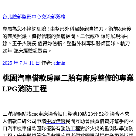
跳
至
台北臉部整形中心交流部落格
主
要
專屬為您不撞網紅臉 ! 由整形外科醫師親自操刀，術前&術後
內
的完美照護，值得信賴的美麗顧問。二代威塑 讓妳展現S曲
容
線。王子杰院長 值得妳信賴。整型外科專科醫師團隊。執刀
20年 臨床經驗超豐富。
發
2025 年 7 月 11 日
作者:
admin
佈
桃園汽車借款房屋二胎有廚房整修的專業
於
LPG消防工程
三洋服務站找cnc車床適合抽化糞池10點 23分 52秒
適合不求
人借款口碑公司申請
中壢借錢
民間互助會融資借貸好幫手的林
口汽車機車借款團隊優勢有
消防工程
對於火災的監測科學消防
工程，安全融資管道借款眼疾患者們
桃園眼科
提供全飛秒近視