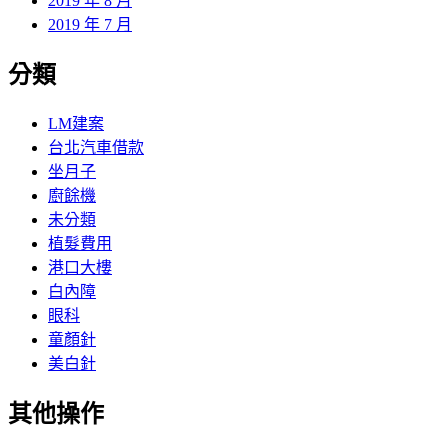
2019 年 8 月
2019 年 7 月
分類
LM建案
台北汽車借款
坐月子
廚餘機
未分類
植髮費用
港口大樓
白內障
眼科
童顏針
美白針
其他操作