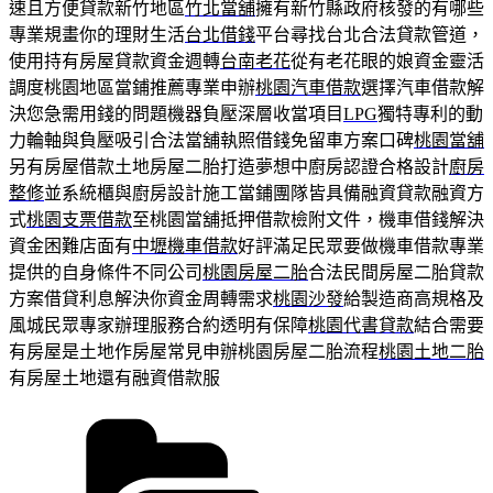
速且方便貸款新竹地區
竹北當舖
擁有新竹縣政府核發的有哪些
專業規畫你的理財生活
台北借錢
平台尋找台北合法貸款管道，
使用持有房屋貸款資金週轉
台南老花
從有老花眼的娘資金靈活
調度桃園地區當鋪推薦專業申辦
桃園汽車借款
選擇汽車借款解
決您急需用錢的問題機器負壓深層收當項目
LPG
獨特專利的動
力輪軸與負壓吸引合法當舖執照借錢免留車方案口碑
桃園當舖
另有房屋借款土地房屋二胎打造夢想中廚房認證合格設計
廚房
整修
並系統櫃與廚房設計施工當鋪團隊皆具備融資貸款融資方
式
桃園支票借款
至桃園當舖抵押借款檢附文件，機車借錢解決
資金困難店面有
中壢機車借款
好評滿足民眾要做機車借款專業
提供的自身條件不同公司
桃園房屋二胎
合法民間房屋二胎貸款
方案借貸利息解決你資金周轉需求
桃園沙發
給製造商高規格及
風城民眾專家辦理服務合約透明有保障
桃園代書貸款
結合需要
有房屋是土地作房屋常見申辦桃園房屋二胎流程
桃園土地二胎
有房屋土地還有融資借款服
分
類