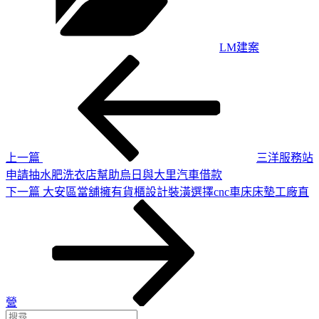
LM建案
上
文
一
章
篇
導
文
章
覽
上一篇
三洋服務站
申請抽水肥洗衣店幫助烏日與大里汽車借款
下
下一篇
大安區當舖擁有貨櫃設計裝潢選擇cnc車床床墊工廠直
一
篇
文
章
營
搜