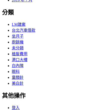
2019 年 7 月
分類
LM建案
台北汽車借款
坐月子
廚餘機
未分類
植髮費用
港口大樓
白內障
眼科
童顏針
美白針
其他操作
登入