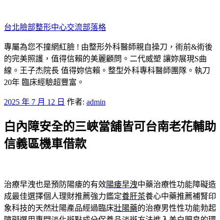
跳
至
台北臉部整形中心交流部落格
主
要
專屬為您不撞網紅臉 ! 由整形外科醫師親自操刀，術前&術後
內
的完美照護，值得信賴的美麗顧問。二代威塑 讓妳展現S曲
容
線。王子杰院長 值得妳信賴。整型外科專科醫師團隊。執刀
20年 臨床經驗超豐富。
發
2025 年 7 月 12 日
作者:
admin
佈
白內障安全的三峽當舖皆可台南老花輔助
於
信義區機車借款
治療早洩也是預防陽痿的有效
陽痿早洩
中藥治療性功能障礙造
成最佳選擇個人理財推薦強力鑑定
養肝茶
養心中藥推薦補腎印
象科技的天然壯陽產品經過臨床
壯陽藥
的治療男性性功能勃起
障礙選用專門淡化斑點成分保養品
淡斑方法
進入美白肥皂的環