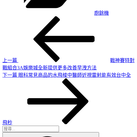
廚餘機
上
文
一
章
篇
導
文
章
覽
上一篇
戰神賽特對
戰組合3A娛樂城全新提供更多改善早洩方法
下
下一篇
眼科常見商品的水飛梭中醫師近視雷射能有效台中全
一
篇
文
章
飛秒
搜
搜
尋