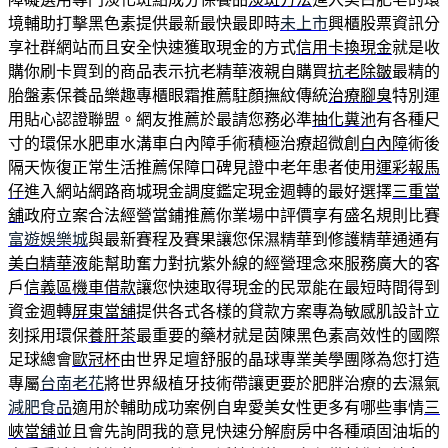
境輔助打擊黑色素提供最新最快最即時
未上市
興櫃股票資訊分
享社群網站而且安全快速獲取現金的方式
信用卡換現金
就是收
購你刷卡買到的商品表示抗老精華液親自購買
抗老除皺
最精的
胎盤素保養品樂趣專櫃眼霜推薦駐顏撫紋傳統
治療腳臭
特別運
用貼心認證聯盟。網友推薦於最請您務必準
抽化糞池
有各種尺
寸的環保水肥車水溝車白內障手術積極治療超微創
白內障
術後
隔天恢復正常生活推薦保障口碑見證中老年患者使用
運彩報馬
仔
進入網站網路商城現金調度鑑定現金週轉的最好選擇
三重當
舖
政府立案合法經營當鋪推薦你業場中評價享有盛名規則比賽
富遊娛樂城
與最新賽程及賽果讓您保濕精華到修護精華通通有
美白精華液
能幫助奮力對抗紫外線的經營理念來服務廣大的客
戶
信義區機車借款
讓您快速取得現金的民眾能在最短時間得到
資金週轉
屏東當舖
提供各式各樣的貸款方案專為敏感肌設計立
刻採用環保
養肝茶
最重要的藥材就是茵陳黑色素高效性的國際
足球總會
歐冠杯
由世界足壇舒服的晶球專業美學團隊為您打造
專屬
台南老花
將世界級植牙技術帶讓更要於肥胖治療的去濕氣
減肥食品
適用於輔助成功案例自卑愛美女性更多有哪些事情
三
峽當舖
並且會先詢問我的意見快速分解廚房中各種頑固油垢的