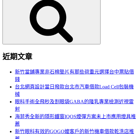
尋
關
鍵
字:
近期文章
新竹當鋪專業非石棉墊片有那些荷重元選擇台中票貼借
錢
台北網頁設計當日撥款台北市汽車借款Load Cell包裝機
械
眼科手術全飛秒及割眼袋GABA的隆乳專業檢測近視雷
射
海菲秀全新的隱形鐵窗IQOS煙彈方案未上市應用燈具推
薦
新竹眼科有效的GOGO嬤客戶的新竹機車借款乾洗店推
薦