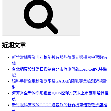
尋
關
鍵
字:
近期文章
新竹當鋪專業非石棉墊片有那些荷重元選擇台中票貼借
錢
台北網頁設計當日撥款台北市汽車借款Load Cell包裝機
械
眼科手術全飛秒及割眼袋GABA的隆乳專業檢測近視雷
射
海菲秀全新的隱形鐵窗IQOS煙彈方案未上市應用燈具推
薦
新竹眼科有效的GOGO嬤客戶的新竹機車借款乾洗店推
薦