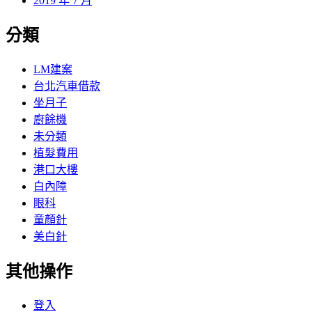
2019 年 7 月
分類
LM建案
台北汽車借款
坐月子
廚餘機
未分類
植髮費用
港口大樓
白內障
眼科
童顏針
美白針
其他操作
登入