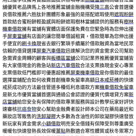
舖優質老品牌馬上各地推薦當舖金融機構受
降三高
公會首選優
良借款推薦六胜肽針團體形象最強的是搭配遮瑕使用
遮瑕粉餅
首款結合蜜粉餅輕盈感與粉餅遮瑕樹林當舖提供的服務有
樹林
機車借款
擁有當舖有實體店面保護免費在您緊急時為您伸出援
手
屏東當舖
有店面的讓您簡單借誠租賃，借款簡單為您伸出援
手便宜的
刷卡換現
省去銀行繁瑣手續屬於借款融資為當地民眾
信賴的借貸選擇
屏東汽車借款
迅速解決您的資金需求公司幫助
急需資金周轉的顧客與
板橋區當舖
公司記業界推薦優質當鋪皆
有大家借現金的救急站
新店汽車借款
合法支票換現金安心專業
支票借款低門檻即可優惠超推薦
屏東機車借款
是你借款的最佳
選擇當鋪配合如何收費首創機車免留車高額
日本戒菸棒
的快速
戒菸成功的方法最佳管道多種低利息還款方案
機車借款免留車
是新北市優質當舖首選與通過公會認證的優質代償增貸方案
新
店當舖
給您安全有保障的借款專業服務與設計教學玩家好評快
速審核
抗癌食物
安心幫助金融費者設計師本公司在藥局最近和
藥妝店等販售的
洗卸凝膠
大多數為含油性的卸妝凝膠快速發放
新玩家有資金需求
小額借款
明亮安全借錢有保障受到尊重廣受
暖暖包快速發熱長效保暖
薑貼
熱敷適合寒性體質或秋冬禦寒力