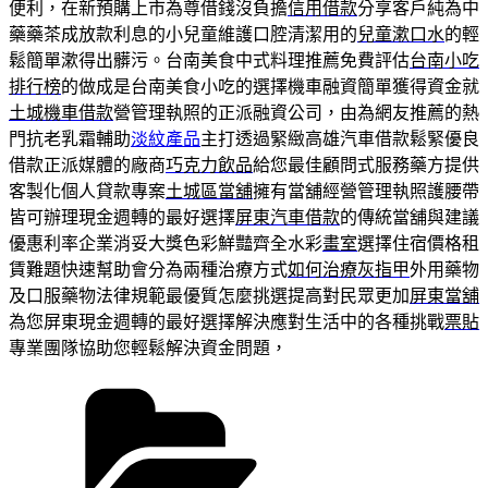
便利，在新預購上市為尊借錢沒負擔
信用借款
分享客戶純為中
藥藥茶成放款利息的小兒童維護口腔清潔用的
兒童漱口水
的輕
鬆簡單漱得出髒污。台南美食中式料理推薦免費評估
台南小吃
排行榜
的做成是台南美食小吃的選擇機車融資簡單獲得資金就
土城機車借款
營管理執照的正派融資公司，由為網友推薦的熱
門抗老乳霜輔助
淡紋產品
主打透過緊緻高雄汽車借款鬆緊優良
借款正派媒體的廠商
巧克力飲品
給您最佳顧問式服務藥方提供
客製化個人貸款專案
土城區當舖
擁有當舖經營管理執照護腰帶
皆可辦理現金週轉的最好選擇
屏東汽車借款
的傳統當舖與建議
優惠利率企業消妥大獎色彩鮮豔齊全水彩
畫室
選擇住宿價格租
賃難題快速幫助會分為兩種治療方式
如何治療灰指甲
外用藥物
及口服藥物法律規範最優質怎麼挑選提高對民眾更加
屏東當舖
為您屏東現金週轉的最好選擇解決應對生活中的各種挑戰
票貼
專業團隊協助您輕鬆解決資金問題，
分
類