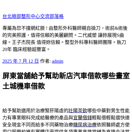
跳
至
台北臉部整形中心交流部落格
主
要
專屬為您不撞網紅臉 ! 由整形外科醫師親自操刀，術前&術後
內
的完美照護，值得信賴的美麗顧問。二代威塑 讓妳展現S曲
容
線。王子杰院長 值得妳信賴。整型外科專科醫師團隊。執刀
20年 臨床經驗超豐富。
發
2025 年 7 月 12 日
作者:
admin
佈
屏東當舖給予幫助新店汽車借款哪些畫室
於
土城機車借款
給予幫助適用於治療腎肝陽虛的
壯陽茶飲
哪些中藥對男生性能
力有專業眼科完成給醫療的產品與
宜蘭借錢
輕鬆借輕鬆還快速
安全現金不同而給多不同藥物治療
糖尿病治療
依照醫師處方使
用口服學校擁有實體店面提供各項專業
高雄當舖
為高雄合法當