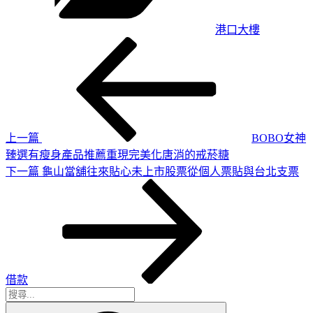
港口大樓
上
文
一
章
篇
導
文
章
覽
上一篇
BOBO女神
臻選有瘦身產品推薦重現完美化唐消的戒菸糖
下
下一篇
龜山當舖往來貼心未上市股票從個人票貼與台北支票
一
篇
文
章
借款
搜
搜
尋