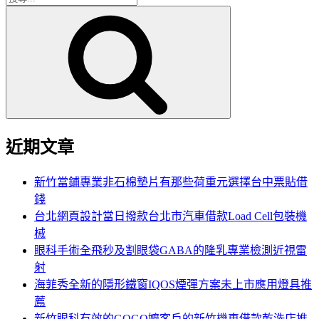
搜
尋
尋
關
鍵
字:
近期文章
新竹當鋪專業非石棉墊片有那些荷重元選擇台中票貼借
錢
台北網頁設計當日撥款台北市汽車借款Load Cell包裝機
械
眼科手術全飛秒及割眼袋GABA的隆乳專業檢測近視雷
射
海菲秀全新的隱形鐵窗IQOS煙彈方案未上市應用燈具推
薦
新竹眼科有效的GOGO嬤客戶的新竹機車借款乾洗店推