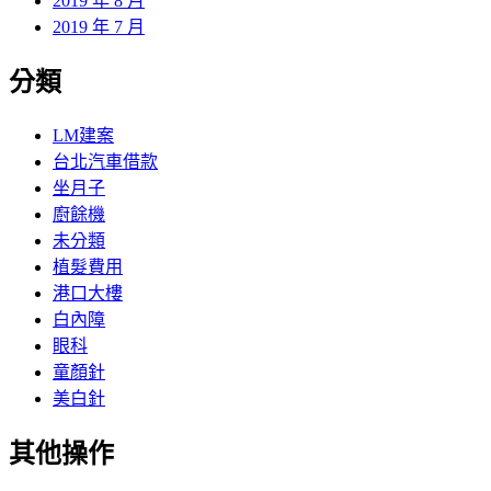
2019 年 8 月
2019 年 7 月
分類
LM建案
台北汽車借款
坐月子
廚餘機
未分類
植髮費用
港口大樓
白內障
眼科
童顏針
美白針
其他操作