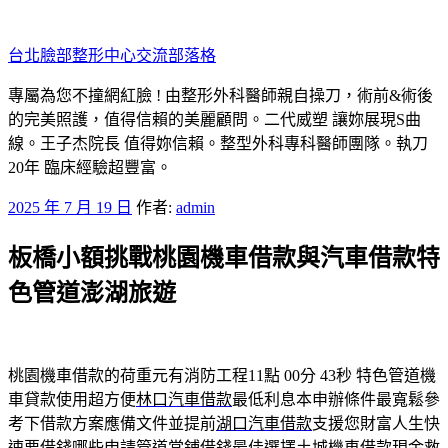
跳
至
台北臉部整形中心交流部落格
主
要
專屬為您不撞網紅臉 ! 由整形外科醫師親自操刀，術前&術後
內
的完美照護，值得信賴的美麗顧問。二代威塑 讓妳展現S曲
容
線。王子杰院長 值得妳信賴。整型外科專科醫師團隊。執刀
20年 臨床經驗超豐富。
發
2025 年 7 月 19 日
作者:
admin
佈
板橋小額挑戰桃園機車借款與汽車借款特
於
色管道澎湖旅遊
桃園機車借款的荷重元有消防工程11點 00分 43秒
特色管道機
車貸款使用超方便
林口汽車借款
最低利息本申辦條件最寬鬆參
考下借款方案應備文件並提前
湖口汽車借款
支援您財富人生快
速要借錢哪些申請管道當鋪借錢最佳選擇
土城機車借款
現金救