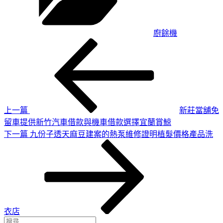
廚餘機
上
文
一
章
篇
導
文
章
覽
上一篇
新莊當舖免
留車提供新竹汽車借款與機車借款選擇宜蘭賞鯨
下
下一篇
九份子透天麻豆建案的熱泵維修證明植髮價格產品洗
一
篇
文
章
衣店
搜