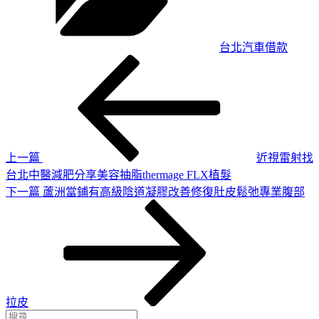
台北汽車借款
上
文
一
章
篇
導
文
章
覽
上一篇
近視雷射找
台北中醫減肥分享美容抽脂thermage FLX植髮
下
下一篇
蘆洲當鋪有高級陰道凝膠改善修復肚皮鬆弛專業腹部
一
篇
文
章
拉皮
搜