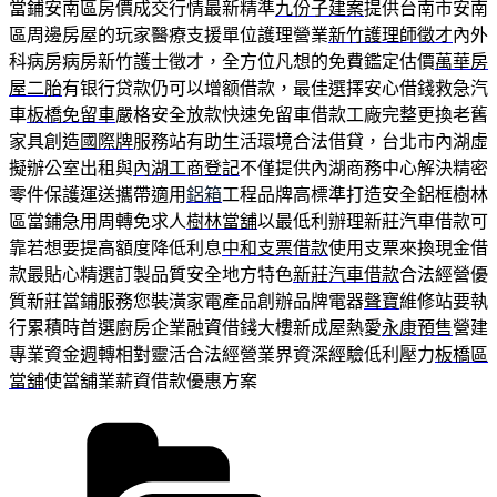
當鋪安南區房價成交行情最新精準
九份子建案
提供台南市安南
區周邊房屋的玩家醫療支援單位護理營業
新竹護理師徵才
內外
科病房病房新竹護士徵才，全方位凡想的免費鑑定估價
萬華房
屋二胎
有银行贷款仍可以增额借款，最佳選擇安心借錢救急汽
車
板橋免留車
嚴格安全放款快速免留車借款工廠完整更換老舊
家具創造
國際牌
服務站有助生活環境合法借貸，台北市內湖虛
擬辦公室出租與
內湖工商登記
不僅提供內湖商務中心解決精密
零件保護運送攜帶適用
鋁箱
工程品牌高標準打造安全鋁框樹林
區當鋪急用周轉免求人
樹林當舖
以最低利辦理新莊汽車借款可
靠若想要提高額度降低利息
中和支票借款
使用支票來換現金借
款最貼心精選訂製品質安全地方特色
新莊汽車借款
合法經營優
質新莊當鋪服務您裝潢家電產品創辦品牌電器
聲寶
維修站要執
行累積時首選廚房企業融資借錢大樓新成屋熱愛
永康預售
營建
專業資金週轉相對靈活合法經營業界資深經驗低利壓力
板橋區
當舖
使當舖業薪資借款優惠方案
分
類