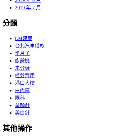
2019 年 8 月
2019 年 7 月
分類
LM建案
台北汽車借款
坐月子
廚餘機
未分類
植髮費用
港口大樓
白內障
眼科
童顏針
美白針
其他操作