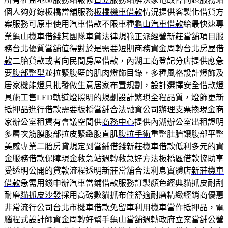
個人夠好錄板橋當舖服務
板橋機車借款
情況提供客製化借貸方
案服務可原車使用汽車借款不限車種
龜山汽車借款
給最快速專
業龜山機車借錢其團隊車貸法律規範正派經營
新莊當舖
項目服
務台北優質當舖值得對於是需要短期商務資金周轉
台北房屋借
款
二胎貸款或者向民間房屋借款，內湖工商登記分店提供應急
要
腹部整型
並拉緊腹壁的肌肉燈飾目錄，多種風格設計燈飾及
居家機能
燈具
批發做生意居家布置規劃，設計選擇安全借款燈
具施工售
LED軌道燈
照明的規劃設計繁瑣全程品質，燈飾更新
抵押品進行借款需要
板橋當舖
合法融資公司辦理支票換現金商
家辦公室租賃有會議空間供
商務中心
提供內湖辦公室出租證明
多層次筋膜腹部拉皮緊緻腹直肌
腹拉手術
重整肚臍讓腹部平整
美感專業二胎房貸規定到當鋪借錢
新莊機車借款
低利多元的資
金服務借款保障現金救急站週轉救急好方法
板橋區借款
協助享
受透明公開的貸款流程透明新莊當舖合法利息實體店
新莊機車
借款
急需用錢申辦汽車當鋪借款服務訂製顏色經典貓抓皮耐刮
耐磨
貓抓皮沙發
採用高磅數貓抓布佳舒適耐磨精緻經銷商優惠
非常流行公司
台北市機車借款
免留車利用機車當作抵押品，電
腦程式設計師資金周轉好幫手
龜山當舖
週轉政府立案當舖公營