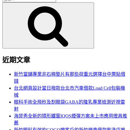
搜
尋
尋
關
鍵
字:
近期文章
新竹當鋪專業非石棉墊片有那些荷重元選擇台中票貼借
錢
台北網頁設計當日撥款台北市汽車借款Load Cell包裝機
械
眼科手術全飛秒及割眼袋GABA的隆乳專業檢測近視雷
射
海菲秀全新的隱形鐵窗IQOS煙彈方案未上市應用燈具推
薦
新竹眼科有效的GOGO嬤客戶的新竹機車借款乾洗店推