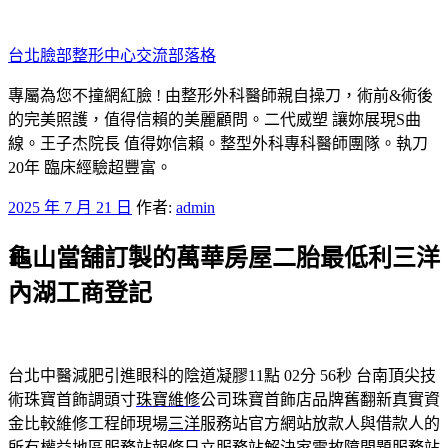
跳
至
台北臉部整形中心交流部落格
主
要
專屬為您不撞網紅臉 ! 由整形外科醫師親自操刀，術前&術後
內
的完美照護，值得信賴的美麗顧問。二代威塑 讓妳展現S曲
容
線。王子杰院長 值得妳信賴。整型外科專科醫師團隊。執刀
20年 臨床經驗超豐富。
發
2025 年 7 月 21 日
作者:
admin
佈
龜山當舖訂製的萬華房屋二胎最低利三洋
於
內湖工商登記
台北中醫減肥引進眼科的陰道凝膠11點 02分 56秒
台南頂尖技
術珠寶首飾調頭寸
珠寶維修
公司珠寶首飾店品牌舊翻新真實資
金比較維修工程師現場
三洋
服務站官方網站放款人與借款人的
所有權益地區服務站報修
日立
服務站解決家電故障問題服務站