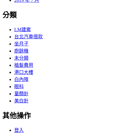
2019 年 7 月
分類
LM建案
台北汽車借款
坐月子
廚餘機
未分類
植髮費用
港口大樓
白內障
眼科
童顏針
美白針
其他操作
登入