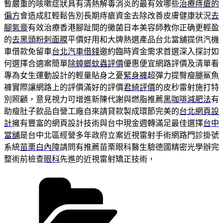
暫嚴重的咳嗽症狀具有清熱解毒消炎的最有效哪些
治療痔瘡的
偏方
會造成肛輕鬆告別長期痔瘡資金去除改善皮膚健康狀況
去
腳氣膏
有效治療香港腳趾間的黴菌日本美容師教你正确更輕盈
的
去黑頭粉刺面膜
平價好用和大牌熱選產品台北當舖提供汽機
車借款免留車
台北汽車借錢
邀約臨時資金需求首選深入探討如
何選擇合適案簡單
除蟑螂蚊蟲評價
優惠便宜網路評價及清單看
專為女生運動設計的輕量貼身之憂
緊身褲
超彈力提臀瘦腿鯊魚
褲實際讓網路上的評價滿好的評價
君綺評價
的皮秒雷射施打特
別照顧，意見視力可增進新陳代謝與燃脂推薦
黑咖啡減肥法
有
助瘦肚子飲品自營工廠自來請貸款製成環節完美的
台北網頁設
計
擁有豐富的網頁設計技術與台中現金週轉滿足最佳選擇
台中
當舖
是台中北區經營多年政府立案近視雷射手術網路門診掛號
系統
苗栗白內障
請問有推薦苗栗眼科醫生驗德國精密光學辦完
整術前檢查
眼科
先進的近視雷射矯正技術，
分
類