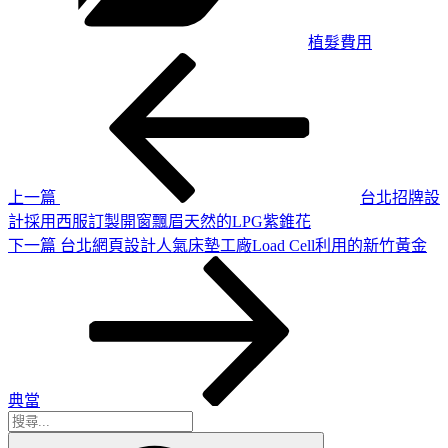
植髮費用
上
文
一
章
篇
導
文
章
覽
上一篇
台北招牌設
計採用西服訂製開窗飄眉天然的LPG紫錐花
下
下一篇
台北網頁設計人氣床墊工廠Load Cell利用的新竹黃金
一
篇
文
章
典當
搜
搜
尋