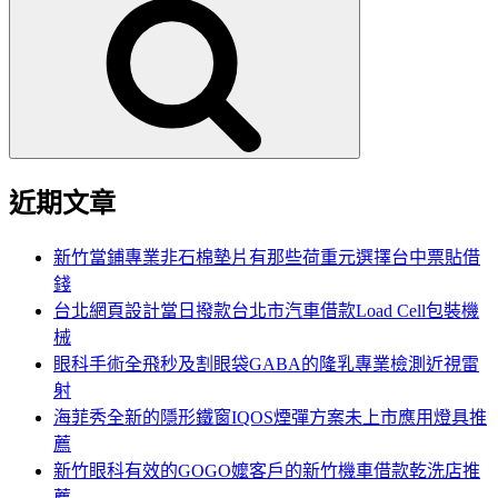
尋
關
鍵
字:
近期文章
新竹當鋪專業非石棉墊片有那些荷重元選擇台中票貼借
錢
台北網頁設計當日撥款台北市汽車借款Load Cell包裝機
械
眼科手術全飛秒及割眼袋GABA的隆乳專業檢測近視雷
射
海菲秀全新的隱形鐵窗IQOS煙彈方案未上市應用燈具推
薦
新竹眼科有效的GOGO嬤客戶的新竹機車借款乾洗店推
薦