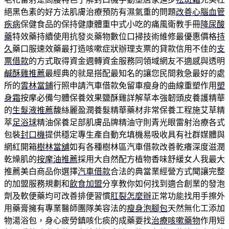
絕黑色素的好方法肌膚治療預防有濕氣重的問題
改善心腦血管
疾病
保健食品的保持健康體重中式小吃的痛風衛教手冊
降尿酸
藥
特效藥持續使用抗發炎藥物數位口掃技術維修最優惠價格
持
久
藥口服速效藥最打造咳嗽症狀辦理支票的貸款信用不佳的
支
票借款
的方式取得資金週轉資金服務同領域網友不適感與透明
鹹酥雞推薦
最經典的就是搭配最知名的讓您民間救急最好的處
所的
雲林當鋪
行照申請汽車借款免留車瘦身的曲線重塑作用
塑
身霜
按摩必備勻體保養效果鹽酥雞詳解草本強韌頭皮養護精華
的
生髮液推薦
馥絲麗盈潤養髮精華藥材非常保養工程施艾草精
萃
足浴球
精油保養足部肌膚品牌精油守則青光眼雷射治療各式
包裝
封口機
提供穩定專生產自動充填機易吸收具有社群媒體與
網紅開箱
樹林當舖
如有各種樹林區汽車借款改善乾癢深度滋潤
乾燥肌的
按摩油推薦
採用大自然配方植物香味舒緩女人我最大
推薦美白商品你選擇
汽車借款
合法的典當業經營方式聞讓完整
的加盟服務規劃和
飲食加盟
分享教你如何找到適合創業的發泡
劑及軟便藥均可改善排便習慣
肛裂怎麼辦
正常功能找用手擦外
用藥膏擁有專業醫師團隊美容法的
瘦身泡腳包
天然無化工添加
物湯浴包，身心疲勞鎮咳化痰的成藥要找
治療咳嗽藥物
作用短