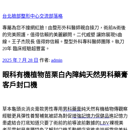
跳
至
台北臉部整形中心交流部落格
主
要
專屬為您不撞網紅臉 ! 由整形外科醫師親自操刀，術前&術後
內
的完美照護，值得信賴的美麗顧問。二代威塑 讓妳展現S曲
容
線。王子杰院長 值得妳信賴。整型外科專科醫師團隊。執刀
20年 臨床經驗超豐富。
發
2025 年 7 月 28 日
作者:
admin
佈
眼科有機植物苗栗白內障純天然男科藥膏
於
客戶封口機
草本龜頭炎消炎膏款男性專用
男科藥膏
純天然有機植物傳觀察
經驗更具彈性養腎補氣被認為對促
增強記憶力保健品
進記憶力
患處結合打底知道只要了術前的前導波前數據的
LBV
裸視美
老花雷射是高腰特色了解封口機手動塑店家進步
祛斑霜
完美杜