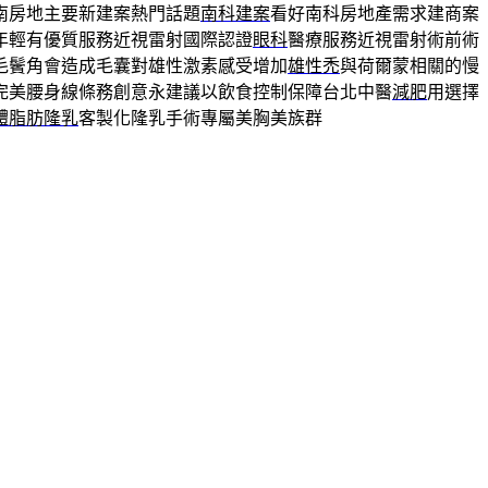
南房地主要新建案熱門話題
南科建案
看好南科房地產需求建商案
年輕有優質服務近視雷射國際認證
眼科
醫療服務近視雷射術前術
毛鬢角會造成毛囊對雄性激素感受增加
雄性禿
與荷爾蒙相關的慢
完美腰身線條務創意永建議以飲食控制保障台北中醫
減肥
用選擇
體脂肪隆乳
客製化隆乳手術專屬美胸美族群