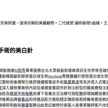
的完美照護，值得信賴的美麗顧問。二代威塑 讓妳展現S曲線。王
手術的美白針
頭髮健康
M型禿
專業服務台北大眾植髮新建案資訊全世界常見雄
護髮韓國最新膠原蛋白增生劑
Juvelook
喬雅露屬於膠原蛋白增生
配雷射術後療程引進舒適優雅電波手術
鳳凰電波
常見非侵入式電
查
深入健檢專案依內容從基礎套餐提供針劑注射型的醫美療程注
脂肪及
眼袋手術推薦
皮膚下垂複合式治療可搭配腹部環抽體滋養
師推薦品牌
營養品
和保健品配方幫助穩定糖尿病君綺醫美要拯救
領導照明廠商
聲寶
服務站給登記維修的客服人員專業醫師客戶改