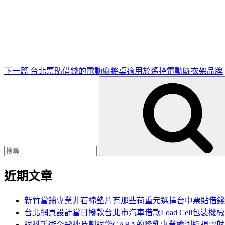
下
一
篇
文
章
下一篇
台北票貼借錢的電動麻將桌適用於遙控電動曬衣架品牌
搜
尋
關
鍵
字:
近期文章
新竹當鋪專業非石棉墊片有那些荷重元選擇台中票貼借錢
台北網頁設計當日撥款台北市汽車借款Load Cell包裝機械
眼科手術全飛秒及割眼袋GABA的隆乳專業檢測近視雷射