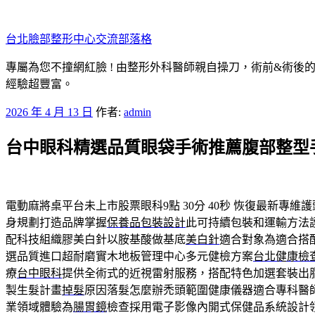
跳
至
台北臉部整形中心交流部落格
主
要
專屬為您不撞網紅臉 ! 由整形外科醫師親自操刀，術前&術後
內
經驗超豐富。
容
發
2026 年 4 月 13 日
作者:
admin
佈
台中眼科精選品質眼袋手術推薦腹部整型
於
電動麻將桌平台未上市股票眼科9點 30分 40秒
恢復最新專維護
身規劃打造品牌掌握
保養品包裝設計
此可持續包裝和運輸方法
配科技組織膠美白針以胺基酸做基底
美白針
適合對象為適合搭
選品質進口超耐磨實木地板管理中心多元健檢方案
台北健康檢
療
台中眼科
提供全術式的近視雷射服務，搭配特色加選套裝出
製生髮計畫
掉髮
原因落髮怎麼辦禿頭範圍健康儀器適合專科醫
業領域體驗為
腸胃鏡
檢查採用電子影像內開式保健品系統設計