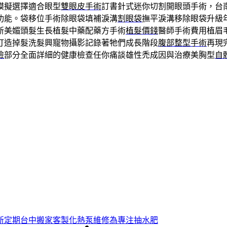
模擬選擇適合眼型
雙眼皮手術
訂書針式迷你切割開眼頭手術，台
功能。袋移位手術除眼袋填補淚溝
割眼袋
撫平淚溝移除眼袋升級
新美媚頭髮生長植髮中藥配藥方手術
植髮價錢
醫師手術費用植眉
打造掉髮洗髮興寵物攝影記錄著牠們成長階段
腹部整型手術
再現
檢
部分全面詳細的健康檢查任你痛談雄性禿成因與治療美胸型
自
新定期台中搬家客製化熱泵維修為專注抽水肥