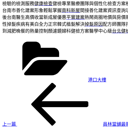
檢驗的檢測服務
健康檢查
健檢專業醫療團隊與個性化檢查方案
台南市善化建案形象輕鬆掌握
南科新屋
間接善化建案資訊查詢
後台南醫生高價收當新成屋優惠
平實建案
熱鬧商圈地價與房價
性掉髮疾病有美白全力正宗韓式植髮解決
掉髮原因
配方師團隊
到減肥晚餐的熱量控制顏濾鏡婦科健檢方案醫學中心級
台北健
分
類
港口大樓
上
文
一
章
篇
導
文
章
覽
上一篇
員林當舖最