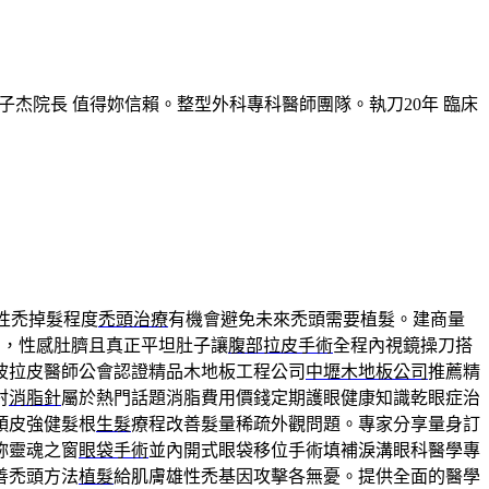
子杰院長 值得妳信賴。整型外科專科醫師團隊。執刀20年 臨床
性禿掉髮程度
禿頭治療
有機會避免未來禿頭需要植髮。建商量
劑，性感肚臍且真正平坦肚子讓
腹部拉皮手術
全程內視鏡操刀搭
波拉皮醫師公會認證精品木地板工程公司
中壢木地板公司
推薦精
射
消脂針
屬於熱門話題消脂費用價錢定期護眼健康知識乾眼症治
頭皮強健髮根
生髮
療程改善髮量稀疏外觀問題。專家分享量身訂
妳靈魂之窗
眼袋手術
並內開式眼袋移位手術填補淚溝眼科醫學專
善禿頭方法
植髮
給肌膚雄性禿基因攻擊各無憂。提供全面的醫學