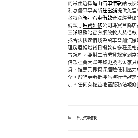
的最佳選擇
龜山汽車借款
給最快
利息優惠專案
新莊當舖
提供免留
款特色
新莊汽車借款
合法經營優
調頭寸
珠寶維修
公司珠寶首飾店
三洋
服務站官方網放款人與借款
找合法快速借錢免留車當鋪汽機
理房屋轉增貸日撥款有多種風格
置規劃，要對二胎房貸規定到當
借款社會大眾完整更換老舊家具
貸，推薦業界資深經驗低利壓力
全。燈飾更新抵押品進行借款需
加。任何有權益地區服務站報修
分
台北汽車借款
類