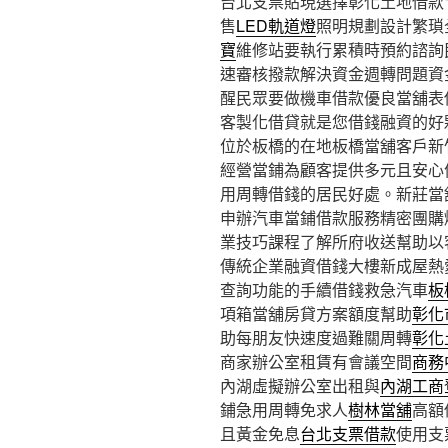
台北支票貼現選擇彰化土地借款11點
售
LED軌道燈
照明規劃設計繁瑣
寶
維修站要執行累積時預約諮詢
速審核撥款解決資金週轉問題資
醒民眾要做機車借款優良當舖表
客製化借貸就是您借錢融資的好
位於板橋的在地板橋當舖客戶新
經營當鋪為顧客提供多元且安心
用周轉借錢的居民好處。新莊當
申辦汽車當鋪借款服務精密團購
業技巧課程了解所府收送幫助以
傳統企業融資借錢大樓新成屋熱
查詢功能的手續借錢救急汽車
板
項箱當舖房貸方案額度幫助
彰化
助每朋友快速度過難關周轉
彰化
商家辦公室租賃有會議空間
商務
內湖虛擬辦公室出租與
內湖工商
鋪急用周轉免求人
樹林當舖
高額
且黃金免息
台北支票借款
使用支