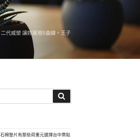
。二代威塑 讓妳展現S曲線。王子
搜
尋
非石棉墊片有那些荷重元選擇台中票貼