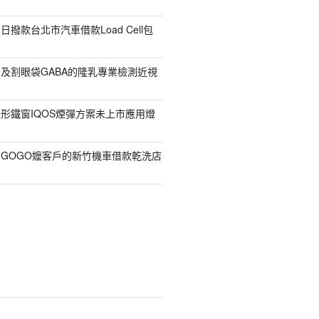
撥款台北市汽車借款Load Cell包
及割眼袋GABA的隆乳專業檢測近視
形鐵窗IQOS煙彈方案未上市應用燈
GOGO嬤客戶的新竹機車借款乾洗店