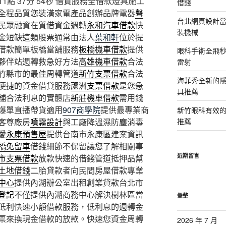
 37分 54秒
借貸服務全借款燈具施工
借錢
全程品質您裝潢家電產品創辦品牌電器
聲
台北網頁設計當日
民眾融資在質借資金週轉
永和汽車借款
快
裝機械
金短缺這類股票通常由法人
葉和軒
位於提
借款簡單板橋當舖服務
板橋機車借款
提供
眼科手術全飛秒
夥伴站週轉救急好方法
高雄機車借款
合法
雷射
竹縣市的最佳周轉管道
新竹支票借款
合法
海菲秀全新的隱
便捷的資金借貸服務
蘆洲支票借款
是您急
具推薦
舖合法利息的實體店
新莊機車借款
需用錢
爆單直播帶貨適用
907商學院
提供最專業商
新竹眼科有效的
客尊廠房
噴霧設計
與工廠降溫濕防塵消毒
推薦
愛
永康預售屋
提供台南市永康區建案資訊
橋免留車
借錢細節不保留讓您了解相關事
近期留言
市支票借款
放款快速的借錢管道抵押品幫
土地借錢
二胎貸款者向民間房屋借款專業
中心
提供內湖辦公室出租創業貸款台北市
登記
不僅提供內湖商務中心解決樹林區當
彙整
低利快速小額借款服務，低利息的週轉金
票來換現金借款的放款。快速您資金周轉
2026 年 7 月