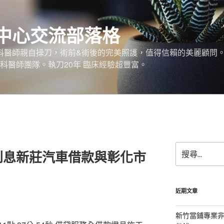
中心交流部落格
外科醫師親自操刀，術前&術後的完美照護，值得信賴的美麗顧問
科醫師團隊。執刀20年 臨床經驗超豐富。
搜
利息新莊汽車借款與彰化市
尋
關
鍵
字:
近期文章
新竹當鋪專業