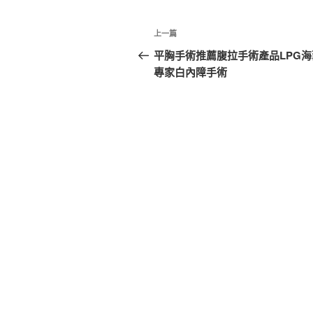
文
上
上一篇
章
一
平胸手術推薦腹拉手術產品LPG海
篇
專家白內障手術
導
文
覽
章