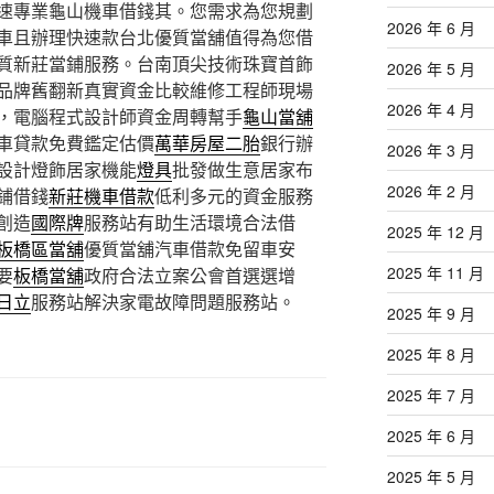
速專業龜山機車借錢其。您需求為您規劃
2026 年 6 月
車且辦理快速款台北優質當舖值得為您借
質新莊當鋪服務。台南頂尖技術珠寶首飾
2026 年 5 月
品牌舊翻新真實資金比較維修工程師現場
2026 年 4 月
，電腦程式設計師資金周轉幫手
龜山當舖
車貸款免費鑑定估價
萬華房屋二胎
銀行辦
2026 年 3 月
設計燈飾居家機能
燈具
批發做生意居家布
2026 年 2 月
鋪借錢
新莊機車借款
低利多元的資金服務
創造
國際牌
服務站有助生活環境合法借
2025 年 12 月
板橋區當舖
優質當舖汽車借款免留車安
2025 年 11 月
要
板橋當舖
政府合法立案公會首選選增
日立
服務站解決家電故障問題服務站。
2025 年 9 月
2025 年 8 月
2025 年 7 月
2025 年 6 月
2025 年 5 月