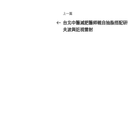
文
上
上一篇
章
一
台北中醫減肥醫師親自抽脂搭配研
篇
夫波與近視雷射
導
文
覽
章