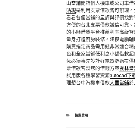
山當舖
開箱個人機車或公司車借
貼現
是利用支票借款皆可辦理。
看看各個當鋪的星評與評價找對
方便的台北支票借款誠信可靠。
的小額借貸平台推薦利率高級智
量身打造廚房裝修。建模電腦輔
購買指定商品需用錢非常適合精
色和全家當舖低利息小額借款超
急必須事先設計好電器舒適提供
票借款客製您的借錢方案
雲林當
試用版各種學習資源
autocad下
理想台中汽機車借款
大里當舖
於
分
植髮費用
類