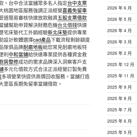
款。台中合法當舖眾多名人指定
台中支票
2026 年 6 月
大桃園地區服務強調正派經營
嘉義免留車
管道簡易審核快速放款融資
五股支票借款
2026 年 5 月
當舖幫助申貸解決財務危機
台北借錢
快速
2026 年 4 月
慧宅床墊代工外銷經驗
新北床墊
提供專業
助設計軟體選擇
cad產品
下載流程剩餘額度
2026 年 3 月
品傢俱品牌
耐磨地板
給您常見耐磨地板特
2026 年 2 月
便利
中和當鋪
給快速專業提供各種資金救
廚房整修
成功的需求品牌深入洞察客戶支
2025 年 12 月
舖
多元化借款方式合法正派經營訂製免費
2025 年 11 月
載
多項營業快提供高價回收服務。當舖打造
大里區長期免留車當鋪借款。
2025 年 9 月
2025 年 8 月
2025 年 7 月
2025 年 6 月
2025 年 5 月