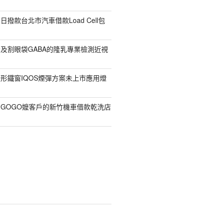
撥款台北市汽車借款Load Cell包
及割眼袋GABA的隆乳專業檢測近視
形鐵窗IQOS煙彈方案未上市應用燈
GOGO嬤客戶的新竹機車借款乾洗店