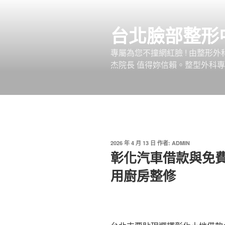
跳
至
台北臉部整形
主
要
專屬為您不撞網紅臉 ! 由整形
內
杰院長 值得妳信賴。整型外科專
容
發
2026 年 4 月 13 日
作者:
ADMIN
佈
彰化汽車借款與免費
於
用廚房整修