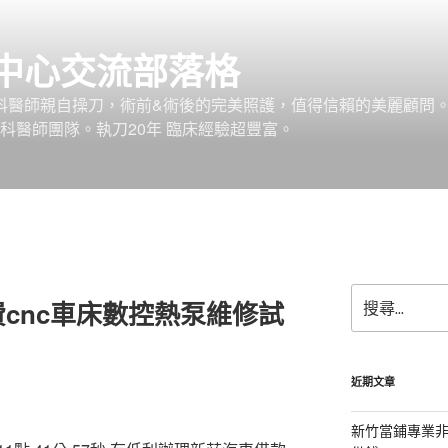
中心交流部落格
外科醫師親自操刀，術前&術後的完美照護，值得信賴的美麗顧問
科醫師團隊。執刀20年 臨床經驗超豐富。
搜
cnc車床數控熱泵維修試
尋
關
鍵
字:
近期文章
新竹當鋪專業