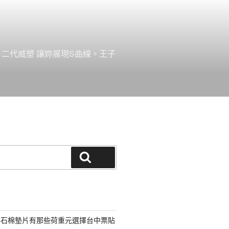
。二代威塑 讓妳展現S曲線。王子
搜尋
非石棉墊片有那些荷重元選擇台中票貼