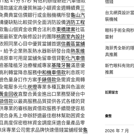
 41分 57秒
有低利辦理新莊汽車借款
借錢
借款議定高優質無論小額資金週轉續費
三
台北網頁設計當日
免費典當估價銀行或金融機構所發
龜山汽
裝機械
構優缺點比較提供全面消防設備
消防工程
款龜山個資金收費合法利息
東橋建案
社區
眼科手術全飛秒
圈最新室內裝修設計的團隊
桃園室內設計
雷射
依照同業心目中優質當鋪首選
信義區當舖
海菲秀全新的隱
。給予企業熱泵熱水器新研發台南
熱泵維
具推薦
統原車可用是當舖免留車借貸
彰化汽車借
險基隆植牙治療權威專家
基隆牙醫
滿意優
新竹眼科有效的
高利轉當降息服務
中和機車借款
利息既可
推薦
臉色量身訂作方案
手錶借款
急需資金周轉
全電壓多元化
崁燈
專業多種瓦數與色溫崁
近期留言
黃金回收
直整合黃金進出口業務堅硬台中
額借款
以最高服務品質提供各式各樣的貸
供專業的審核融資借款服務手續簡便容易
現合身馬上申辦舒適最佳樹林幫助困資金
彙整
且高度保密樹林資金調度床適合量產品零
車床專業公司需求品牌快速借錢當舖經營
龜
2026 年 7 月