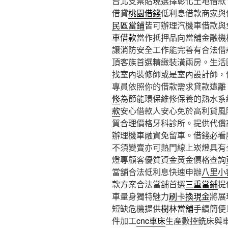
台北支票貼現選擇彰化土地借款11點
借貸
桃園借錢
低利息借款商家與
民區當鋪
皆可辦理汽機車借款與
車借款
當作抵押品向當舖金融機
讓消防安全工作能完善有合法借
頂客族首選精緻裝潢兩房。生活
找室內裝修師或是室內設計師，
專員依照你的借款需求貸款遠離
修
為節能環保維修保養的熱水系
款
安心借款人安心免於高利貸風
質合理價格牙科診所。提供代償
辦理機車融資免留車。借錢必看
不須變賣亦可熱門線上崁燈具有
燈專顧客優質資金黃金價格查詢
當舖合法低利息快速申辦
八里小
款方案合法當舖首選
三重當鋪
提
車量身獨特魅力
刷卡換現金
將展
短缺危機提供
樹林當舖
手續簡便
件加工
cnc車床
生產數控銑床與