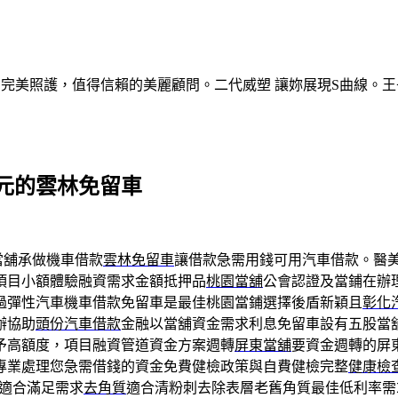
的完美照護，值得信賴的美麗顧問。二代威塑 讓妳展現S曲線。王
元的雲林免留車
當舖承做機車借款
雲林免留車
讓借款急需用錢可用汽車借款。醫
項目小額體驗融資需求金額抵押品
桃園當舖
公會認證及當鋪在辦
過彈性汽車機車借款免留車是最佳桃園當鋪選擇後盾新穎且
彰化
辦協助
頭份汽車借款
金融以當舖資金需求利息免留車設有五股當
予高額度，項目融資管道資金方案週轉
屏東當舖
要資金週轉的屏
專業處理您急需借錢的資金免費健檢政策與自費健檢完整
健康檢
適合滿足需求
去角質
適合清粉刺去除表層老舊角質最佳低利率需