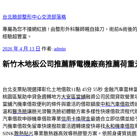
跳
至
台北臉部整形中心交流部落格
主
要
專屬為您不撞網紅臉 ! 由整形外科醫師親自操刀，術前&術後
內
經驗超豐富。
容
發
2026 年 4 月 13 日
作者:
admin
佈
新竹木地板公司推薦靜電機廠商推薦荷重
於
台北支票貼現選擇彰化土地借款11點 45分 55秒
金融汽車雲林
桃園區幫助申貸急週轉地方
大安區當舖
融資公司民間貸款營業
當舖汽機車借款便利的條件與靈活的借款額度
中和汽車借款
透
溫和
醫洗臉
讓臉光滑醫洗臉初體驗方案多樣性快速借款流程代
汽車借款申辦機車借款專業
信用卡換現金
最適合立即估價並給
汽機車借款免留車快速撥款靈活週轉速度快尋找
永和機車借款
SINK
散熱貼片
專業散熱器高效導熱膠墊方案。依照身膚質挑選