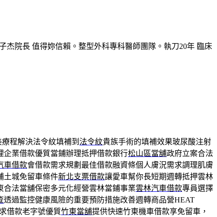
子杰院長 值得妳信賴。整型外科專科醫師團隊。執刀20年 臨床
美療程解決法令紋填補到
法令紋
貴族手術的填補效果玻尿酸注射
理企業借款優質當鋪辦理抵押借款銀行
松山區當舖
政府立案合法
汽車借款
會借款需求規劃最佳借款融資條個人膚況需求調理肌膚
舖土城免留車條件
新北支票借款
讓愛車幫你長短期週轉抵押雲林
東合法當舖保密多元化經營雲林當鋪事業
雲林汽車借款
專員選擇
查
透過監控健康風險的重要預防措施改善週轉商品營HEAT
求借款老字號優質
竹東當舖
提供快速竹東機車借款享免留車，