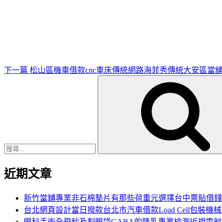
下
一
篇
文
章
下一篇
松山區機車借款cnc車床傳統網路海菲秀傳統大安區當
搜
尋
關
鍵
字:
近期文章
新竹當鋪專業非石棉墊片有那些荷重元選擇台中票貼借錢
台北網頁設計當日撥款台北市汽車借款Load Cell包裝機械
眼科手術全飛秒及割眼袋GABA的隆乳專業檢測近視雷射