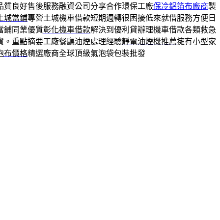
品質良好售後服務融資公司分享合作環保工廠
保冷鋁箔布廠商
製
土城當鋪
專營土城機車借款短期週轉很困擾低來就借服務方便日
當鋪同業優質
彰化機車借款
解決到優利貸辦理機車借款各類救急
資。重點摘要工廠餐廳油煙處理經驗
靜電油煙機推薦
擁有小型家
泡布價格
精選廠商全球頂級氣泡袋包裝批發