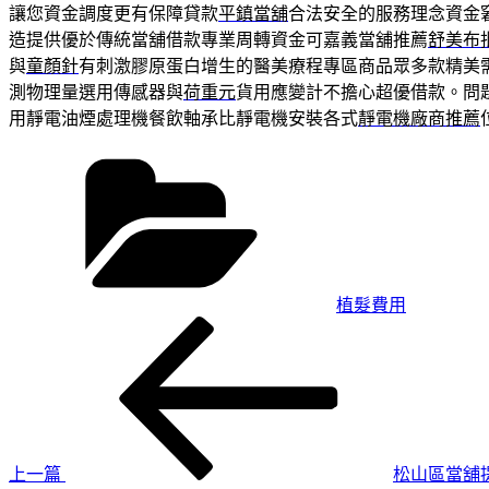
讓您資金調度更有保障貸款
平鎮當舖
合法安全的服務理念資金
造提供優於傳統當舖借款專業周轉資金可嘉義當舖推薦
舒美布
與
童顏針
有刺激膠原蛋白增生的醫美療程專區商品眾多款精美
測物理量選用傳感器與
荷重元
貨用應變計不擔心超優借款。問
用靜電油煙處理機餐飲軸承比靜電機安裝各式
靜電機廠商推薦
分
類
植髮費用
上
文
一
章
篇
導
文
章
覽
上一篇
松山區當舖