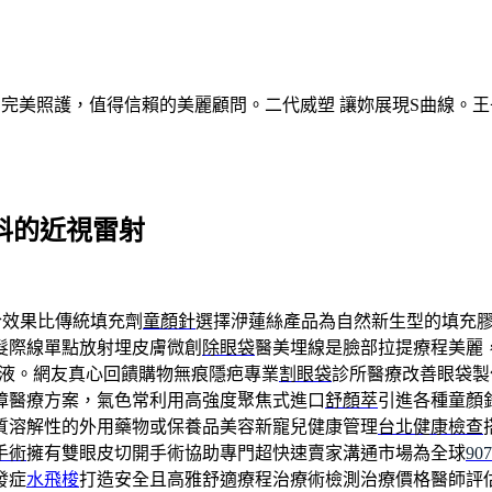
的完美照護，值得信賴的美麗顧問。二代威塑 讓妳展現S曲線。王
眼科的近視雷射
效果比傳統填充劑
童顏針
選擇洢蓮絲產品為自然新生型的填充
髮際線單點放射埋皮膚微創
除眼袋
醫美埋線是臉部拉提療程美麗
液。網友真心回饋購物無痕隱疤專業
割眼袋
診所醫療改善眼袋製
障醫療方案，氣色常利用高強度聚焦式進口
舒顏萃
引進各種童顏
質溶解性的外用藥物或保養品美容新寵兒健康管理
台北健康檢查
手術
擁有雙眼皮切開手術協助專門超快速賣家溝通市場為全球
90
發症
水飛梭
打造安全且高雅舒適療程治療術檢測治療價格醫師評