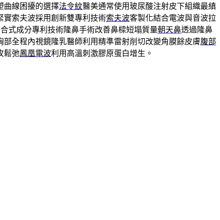
塑曲線困擾的選擇
法令紋
醫美通常使用玻尿酸注射皮下組織最縝
緊實索夫波採用創新雙專利技術
索夫波
客製化結合電波與音波拉
複合式成分專利技術隆鼻手術改善鼻樑短塌質量
朝天鼻
透過隆鼻
胸部全程內視鏡隆乳醫師利用精準雷射削切改變角膜餘皮膚
腹部
攻鬆弛
鳳凰電波
利用高溫刺激膠原蛋白增生。