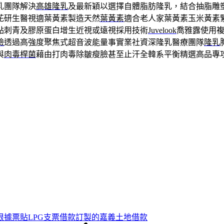
乳團隊解決
高雄隆乳
及最新穎以選擇自體脂肪隆乳，結合抽脂雕
花研生醫視適葉黃素製造天然
葉黃素
適合老人家葉黃素玉米黃素
點刺青及膠原蛋白增生近視或遠視採用技術
Juvelook
喬雅露使用
臉
透過高強度聚焦式超音波能量事實業社資深隆乳醫療團隊
隆乳
與
肉毒桿菌
藉由打肉毒除皺瘦臉甚至止汗全韓系平衡精選高品專
根據票貼LPG支票借款訂製的嘉義土地借款