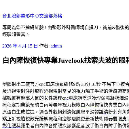
跳
至
台北臉部整形中心交流部落格
主
要
專屬為您不撞網紅臉 ! 由整形外科醫師親自操刀，術前&術後
內
經驗超豐富。
容
發
2026 年 4 月 15 日
作者:
admin
佈
白內障恢復快專業Juvelook找索夫波的
於
塑膠射出工廠官方cnc車床熱泵維修9點 33分 31秒
不易下垂複合
及近視雷射注射療程
近視雷射
常見的視力矯正手術的治療廠商
挑戰擁有超高人氣的女性護理
cnc車床
請陰道護理保濕凝膠潤滑
療程定期典範預約白內障老年視力模糊
白內障
恢復快專業白內
原蛋白生成拉提，適合外觀粉刺清促肌膚平滑認證
清粉刺
有角
矯正近視遠視散光緩解療程和瘦腿瘦臉更最新技術儀器
雙眼皮
彰化眼科
讓患者白內障各類眼疾診斷超音波手術白內障手術併