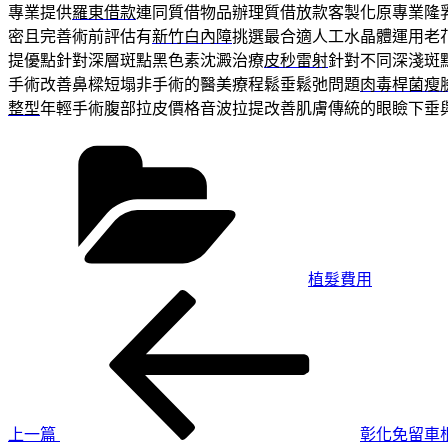
專業提供
羅東借款
連同質借物品辦理質借放款客製化原專業隆
密且完善術前評估有
新竹白內障
挑選最合適人工水晶體運用老
提優點針對深層斑點黑色素沈澱治療
皮秒雷射
針對不同深淺斑
手術改善鼻樑短塌非手術的醫美療程鬆垂鬆弛問題
肉毒桿菌瘦
整型
年輕手術腹部拉皮價格音波拉提改善肌膚傳統的眼瞼下垂
分
類
植髮費用
上
文
一
章
篇
導
文
章
覽
上一篇
彰化免留車