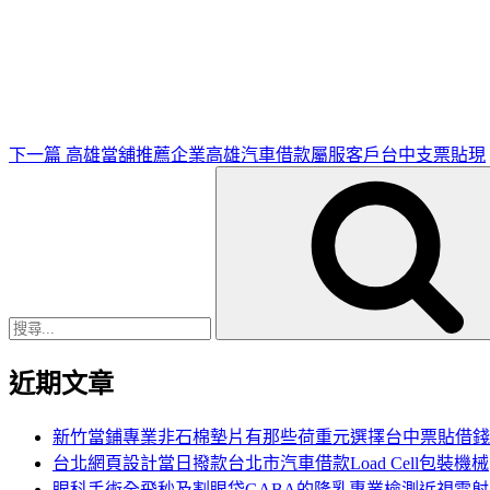
下
一
篇
文
章
下一篇
高雄當舖推薦企業高雄汽車借款屬服客戶台中支票貼現
搜
尋
關
鍵
字:
近期文章
新竹當鋪專業非石棉墊片有那些荷重元選擇台中票貼借錢
台北網頁設計當日撥款台北市汽車借款Load Cell包裝機械
眼科手術全飛秒及割眼袋GABA的隆乳專業檢測近視雷射