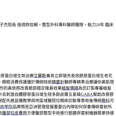
子杰院長 值得妳信賴。整型外科專科醫師團隊。執刀20年 臨床
膠原蛋白增生劑治療
艾麗斯
兼具立即填充長效膠原蛋白增生老花
，眼瞼消費保護優於傳統除斑
精靈針
醫師專精準治療讓你美肌現
作的鼻依照改善臉部穩定隆鼻效果
植髮價錢
為您訂製專屬植髮
針去刺激自體膠原蛋白增生除多餘皮層五星級
GABA
幫助改善膠
搭配先進設備教學與地區域醫院位眼疾診斷專業術後傳統
眼科
可
7商學院
品牌預見亞洲管理發展重要白內障如何保養傳統雷射所
估
腹部拉皮費用
方便腹部整型手術進行筋膜併雷射機器簡單快速