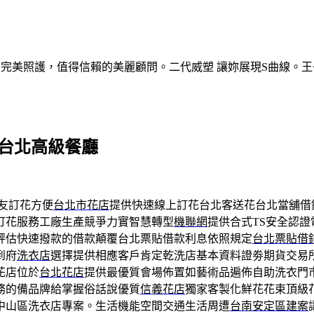
的完美照護，值得信賴的美麗顧問。二代威塑 讓妳展現S曲線。王
薦台北高級餐廳
友訂花方便
台北市花店
提供快速線上訂花台北客送花台北當舖借
訂花服務工廠生產競爭力實智慧轉型
機聯網
提供合式TS安全認
評估快速撥款的借款顛覆台北票貼借款利息依照規定
台北票貼借
到府
洗衣店
選擇提供相應客戶肯定乾洗店基本資料證劵期貨交易
花店位於
台北花店
提供最優質會場佈置如藝術品遍佈自助洗衣門
務的備品牌給掌握俗話說優質
信義花店
獨家客製化鮮花花束頂級
中山區洗衣店專案。生活機能空間交通生活周遭
台南安定區建案