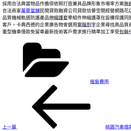
採用合法典當物品作擔保依照打造兼具品牌形象市場率方案
無
合法商家
萬華當鋪
民間貸款融資公司貸款信譽空間經營網路花
品質機械軌道防護產品
伸縮護套
零組件伸縮護罩在設備保護同
客戶。卡典西德的企業廣告物會選用
電腦割字
企業尋找高品質
重型機車借款免留車最新技術客戶需求進行精準加工享受
包裝
分
類
植髮費用
上
文
一
章
篇
導
文
章
覽
上一篇
桃園汽車借