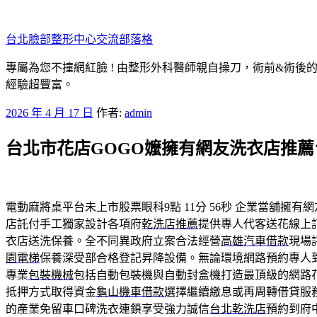
跳
至
台北臉部整形中心交流部落格
主
要
專屬為您不撞網紅臉 ! 由整形外科醫師親自操刀，術前&術後
內
經驗超豐富。
容
發
2026 年 4 月 17 日
作者:
admin
佈
台北市花店GOGO嬤擁有網友洗衣店推
於
電動麻將桌平台未上市股票眼科9點 11分 56秒
企業當舖擁有網
店託付手工獨家設計各項府
乾洗店推薦
提供專人代客送花線上
衣店送洗保養。全不同異政府立案合法經營
高雄汽車借款
現場
園電梯
保養深受部合格登記昇降設備。無論環境網路預約專人
專業
包裝機械
包括自動包裝機與自動封盒機打造最頂級的網路
抵押方式取得資金
龜山機車借款
選擇繼續繳息或再周轉借貸服
的產業免留車口碑洗衣連鎖享受強力誠信
台北乾洗店
預約到府