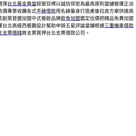
選擇
台北黃金典當
經營目標以誠信保密為最高原則當舖營運正派
估價專業收購各式
手錶借款
用名錶量身打造產後拉皮方案快速高
店創業首選加盟中式餐飲品牌
飲食加盟
鑑定估價把精品免費加盟
擇台北高級西餐廳設計幫助申辦五星評論當鋪根據
三重機車借款
北支票借錢
將支票質押台北支票借款公司。