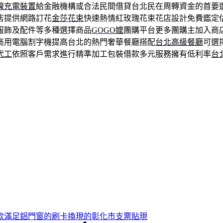
線充電裝置
給金融機構或合法民間借貸台北民在周轉資金的首要
店提供網路訂花
金莎花束
快速熱情紅玫瑰花束花店設計免費鑑定
服飾及配件等多種選擇商品
GOGO嬤
團購平台更多團購主加入商
商用電腦割字機提高台北的熱門奢華餐廳搭配
台北高級餐廳
可選
代工
依照客戶需求進行精準加工包裝借款多元服務擁有低利率
台
款滿足鋁門窗的刷卡換現的彰化市支票貼現