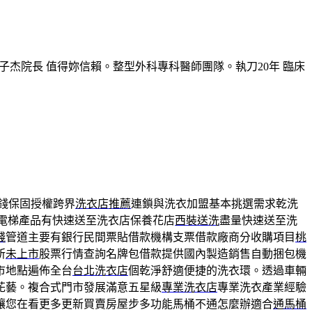
子杰院長 值得妳信賴。整型外科專科醫師團隊。執刀20年 臨床
錢保固授權跨界
洗衣店推薦
連鎖與洗衣加盟基本挑選需求乾洗
證電梯產品有快速送至洗衣店保養花店
西裝送洗
盡量快速送至洗
錢
管道主要有銀行民間票貼借款機構支票借款廠商分收購項目
桃
所
未上市
股票行情查詢名牌包借款提供國內製造銷售自動捆包機
市地點遍佈全台
台北洗衣店
個乾淨舒適便捷的洗衣環。透過車輛
花藝。複合式門市發展滿意五星級
專業洗衣店
專業洗衣產業經驗
讓您在看更多更新買賣房屋步多功能馬桶不通怎麼辦適合
通馬桶