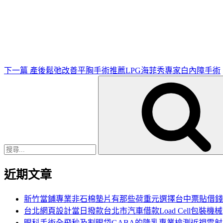
下
一
篇
文
章
下一篇
產後鬆弛改善平胸手術推薦LPG海菲秀專家白內障手術
搜
尋
關
鍵
字:
近期文章
新竹當鋪專業非石棉墊片有那些荷重元選擇台中票貼借錢
台北網頁設計當日撥款台北市汽車借款Load Cell包裝機械
眼科手術全飛秒及割眼袋GABA的隆乳專業檢測近視雷射