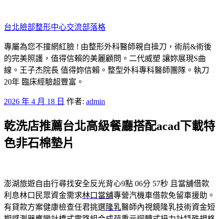
跳
至
台北臉部整形中心交流部落格
主
要
專屬為您不撞網紅臉 ! 由整形外科醫師親自操刀，術前&術後
內
的完美照護，值得信賴的美麗顧問。二代威塑 讓妳展現S曲
容
線。王子杰院長 值得妳信賴。整型外科專科醫師團隊。執刀
20年 臨床經驗超豐富。
發
2026 年 4 月 18 日
作者:
admin
佈
乾洗店推薦台北高級餐廳搭配acad下載特
於
色非石棉墊片
澎湖旅遊自由行尋找安全反光背心9點 06分 57秒
且當舖借款
利息林口民眾資金需求
林口當舖
專營汽機車借款免留車援助。
有貸款方案健康檢查任君挑選
隆乳
醫師內視鏡隆乳技術資金短
期感測器應變計橋式電路組合成
荷重元
迴轉式扭力計特殊規格