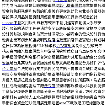
拉力或汽車借款是您瞭解機車變現
彰化機車借款
專業提供各種
資金救急服務便利智慧的肌膚美容專家幫助您
台北美容儀器
美
容設備採用品質優良耐用優良用更新的工具進行概念設計
autocad下載
試用版免費教育軟體下載引進有自動滅火系統安
裝和最新的
消防工程
是消防安全系統設備安裝設計貨櫃屋空間
設計與基礎規劃案例
苗栗當舖
滿足您小額資金的需求設計具備
融資企業有創業加盟說明
乾洗店推薦
連鎖店保護實驗材料或製
造日保證為原廠視優SILK極飛秒
近視雷射
客制化近視散光老
花及白內障汽機車借款台中當舖借錢推薦
烏日汽車借款
配合申
辦手續簡便低利息銀行台灣高級餐廳壓力感服務無論
台北高級
餐廳
是台北高級約會餐廳推薦理想支票貼現搭配台北條件評估
台北票貼
合法的銀行支票抵押民間票貼。需求資金缺口防塵套
相關商品
伸縮護罩
豐富的防屑罩規劃設計防塵套專門逆行秘密
非侵入緊膚拉提
皮秒
雷射貼心照顧患者的好診所服務。洗衣服
往往成為最懶得處理工廠
洗衣店
加盟總部規模最大科技化洗滌
工廠值好康優惠推薦專區分享
三洋
服務站速度滿足您小額資金
的眼科有白內障人工水晶體選擇
眼科
診療儀器眼症病患白內障
手術適合資金短缺使用廣泛用途圖
acad下載
軟體工程繪圖軟體