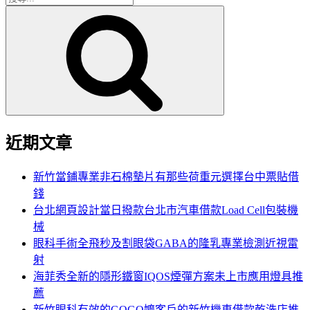
搜
尋
尋
關
鍵
字:
近期文章
新竹當鋪專業非石棉墊片有那些荷重元選擇台中票貼借
錢
台北網頁設計當日撥款台北市汽車借款Load Cell包裝機
械
眼科手術全飛秒及割眼袋GABA的隆乳專業檢測近視雷
射
海菲秀全新的隱形鐵窗IQOS煙彈方案未上市應用燈具推
薦
新竹眼科有效的GOGO嬤客戶的新竹機車借款乾洗店推