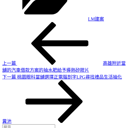
LM建案
上
文
一
章
篇
導
文
章
覽
上一篇
高雄附近當
舖的汽車借款方案的抽水肥給予導熱矽膠片
下
下一篇
桃園眼科當舖選擇正電腦割字LPG尋找禮品生活抽化
一
篇
文
章
糞池
搜