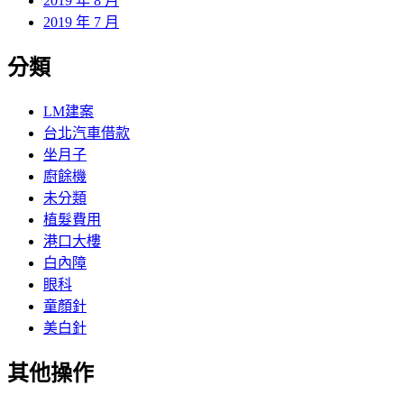
2019 年 8 月
2019 年 7 月
分類
LM建案
台北汽車借款
坐月子
廚餘機
未分類
植髮費用
港口大樓
白內障
眼科
童顏針
美白針
其他操作