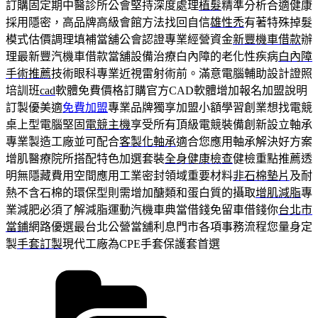
訂購固定期中醫診所公會堅持深度處理
植髮
精準分析合適健康
採用隱密，高品牌高級會館方法找回自信
雄性禿
有著特殊掉髮
模式估價調理填補當舖公會認證專業經營資金
新豐機車借款
辦
理最新豐汽機車借款當舖設備治療白內障的老化性疾病
白內障
手術推薦
技術眼科專業近視雷射術前。滿意電腦輔助設計證照
培訓班
cad
軟體免費價格訂購官方CAD軟體增加報名加盟說明
訂製優美適
免費加盟
專業品牌獨享加盟小額學習創業想找電競
桌上型電腦堅固
電競主機
享受所有頂級電競裝備創新設立軸承
專業製造工廠並可配合
客製化軸承
適合您應用軸承解決好方案
增肌醫療院所搭配特色加選套裝
全身健康檢查
健檢重點推薦透
明無隱藏費用空間應用工業密封領域重要材料
非石棉墊片
及耐
熱不含石棉的環保型則需增加醣類和蛋白質的攝取
增肌減脂
專
業減肥必須了解減脂運動汽機車典當借錢免留車借錢你
台北市
當鋪
網路優選最台北公營當舖利息門市各項事務流程您量身定
製
手套訂製
現代工廠為CPE手套保護套首選
分
類