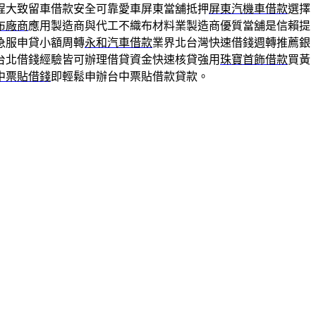
程大致留車借款安全可靠愛車屏東當舖抵押
屏東汽機車借款
選擇
布廠商
應用製造商與代工不織布材料業製造商優質當舖是信賴提
急服申貸小額周轉
永和汽車借款
業界北台灣快速借錢週轉推薦銀
台北借錢經驗皆可辦理借貸資金快速核貸強用
珠寶首飾借款
買黃
中票貼借錢
即輕鬆申辦台中票貼借款貸款。