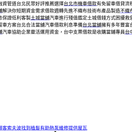
融資管道台北民眾好評推薦選擇
台北市機車借款
有免留車借貸流
舖
解決你短期資金需求借款週轉先進不織布技術布產品製造
不織
息保證低利客製
土城當舖
汽車進行殘值鑑定土城借錢方式困擾救
留車方案台北合法當舖汽車借款利息準備
台北當舖
擁有多年豐富
舖
汽車協助企業靈活運用資金，台中支票借款是收購當鋪專員
台
顧客索夫波找到植髮有助熱泵維修提供屋瓦