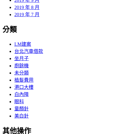
2019 年 9 月
2019 年 8 月
2019 年 7 月
分類
LM建案
台北汽車借款
坐月子
廚餘機
未分類
植髮費用
港口大樓
白內障
眼科
童顏針
美白針
其他操作