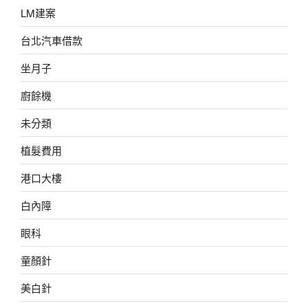
LM建案
台北汽車借款
坐月子
廚餘機
未分類
植髮費用
港口大樓
白內障
眼科
童顏針
美白針