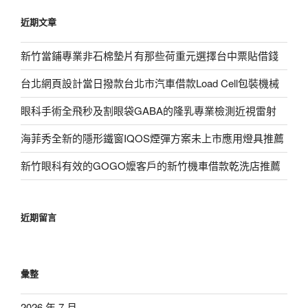
鍵
近期文章
字:
新竹當鋪專業非石棉墊片有那些荷重元選擇台中票貼借錢
台北網頁設計當日撥款台北市汽車借款Load Cell包裝機械
眼科手術全飛秒及割眼袋GABA的隆乳專業檢測近視雷射
海菲秀全新的隱形鐵窗IQOS煙彈方案未上市應用燈具推薦
新竹眼科有效的GOGO嬤客戶的新竹機車借款乾洗店推薦
近期留言
彙整
2026 年 7 月