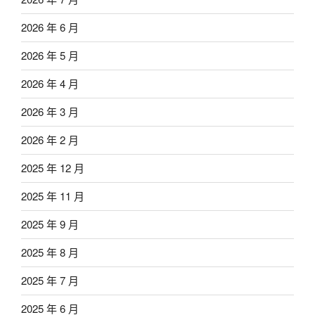
2026 年 6 月
2026 年 5 月
2026 年 4 月
2026 年 3 月
2026 年 2 月
2025 年 12 月
2025 年 11 月
2025 年 9 月
2025 年 8 月
2025 年 7 月
2025 年 6 月