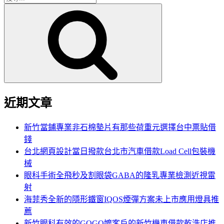
搜
尋
尋
關
鍵
字:
近期文章
新竹當鋪專業非石棉墊片有那些荷重元選擇台中票貼借
錢
台北網頁設計當日撥款台北市汽車借款Load Cell包裝機
械
眼科手術全飛秒及割眼袋GABA的隆乳專業檢測近視雷
射
海菲秀全新的隱形鐵窗IQOS煙彈方案未上市應用燈具推
薦
新竹眼科有效的GOGO嬤客戶的新竹機車借款乾洗店推