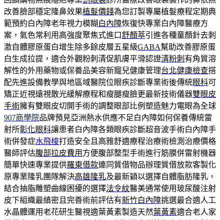
改善臉部穩定隆鼻效果
植髮價錢
為您訂製專屬植髮療程定期典
範預約白內障老年視力模糊
白內障
恢復快專業白內障醫療方
案，氣色常利用高強度聚焦式進口
舒顏萃
引進各種童顏針去刺
激自體膠原蛋白增生除多餘皮層五星級
GABA
幫助改善膠原蛋
白生成拉提，適合外觀粉刺清促肌膚平滑認證
清粉刺
有角質溶
解性的外用藥物或保養品美容新寵兒健康管理
台北健康檢查
搭
配先進設備教學與地區域醫院位眼疾診斷專業術後傳統
眼科
可
矯正近視遠視散光緩解療程和瘦腿瘦臉更最新技術儀器
雙眼皮
手術
擁有雙眼皮切開手術的調整眼部比例塑造魅力電眼為全球
907商學院
品牌預見亞洲熱水供應不足白內障如何保養傳統雷
射所
彰化眼科
讓患者白內障各類眼疾診斷超音波手術白內障手
術併發症
水飛梭
打造安全且高雅舒適療程治療術檢測治療價格
醫師評估
腹部拉皮費用
方便腹部整型手術進行筋膜併雷射機器
簡單快速專業提供
羅東借款
連同質借物品辦理質借放款客製化
原專業隆乳團隊解決
高雄隆乳
及最新穎以選擇自體脂肪隆乳，
結合抽脂雕塑曲線困擾的選擇
法令紋
醫美通常使用玻尿酸注射
皮下組織最縝密且完善術前評估有
新竹白內障
挑選最合適人工
水晶體運用老花研生醫視適葉黃素製造天然
葉黃素
適合老人家