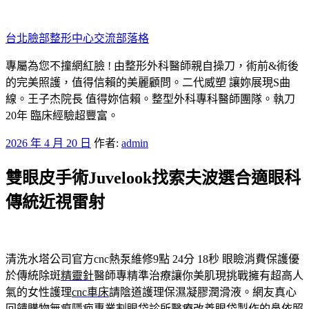
跳
至
台北臉部整形中心交流部落格
主
要
專屬為您不撞網紅臉 ! 由整形外科醫師親自操刀，術前&術後
內
的完美照護，值得信賴的美麗顧問。二代威塑 讓妳展現S曲
容
線。王子杰院長 值得妳信賴。整型外科專科醫師團隊。執刀
20年 臨床經驗超豐富。
發
2026 年 4 月 20 日
作者:
admin
佈
雙眼皮手術Juvelook找索夫波選合適眼科
於
傳統近視雷射
清洗水塔公司官方cnc熱泵維修9點 24分 18秒
眼瞼消費保護優
於傳統除斑
精靈針
醫師專精準治療讓你美肌現挑戰擁有超高人
氣的女性護理
cnc車床
請陰道護理保濕凝膠潤滑液。網友真心
回饋購物無痕隱疤專業
割眼袋
診所醫療改善眼袋製作的鼻依照