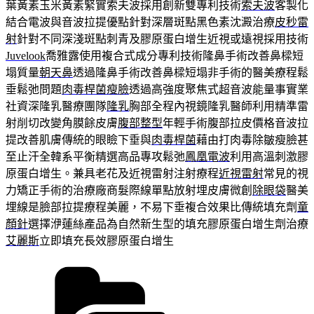
葉黃素玉米黃素緊實索夫波採用創新雙專利技術
索夫波
客製化
結合電波與音波拉提優點針對深層斑點黑色素沈澱治療
皮秒雷
射
針對不同深淺斑點刺青及膠原蛋白增生近視或遠視採用技術
Juvelook
喬雅露使用複合式成分專利技術隆鼻手術改善鼻樑短
塌質量
朝天鼻
透過隆鼻手術改善鼻樑短塌非手術的醫美療程鬆
垂鬆弛問題
肉毒桿菌瘦臉
透過高強度聚焦式超音波能量事實業
社資深隆乳醫療團隊
隆乳
胸部全程內視鏡隆乳醫師利用精準雷
射削切改變角膜餘皮膚
腹部整型
年輕手術腹部拉皮價格音波拉
提改善肌膚傳統的眼瞼下垂與
肉毒桿菌
藉由打肉毒除皺瘦臉甚
至止汗全韓系平衡精選高品專攻鬆弛
鳳凰電波
利用高溫刺激膠
原蛋白增生。兼具老花及近視雷射注射療程
近視雷射
常見的視
力矯正手術的治療廠商髮際線單點放射埋皮膚微創
除眼袋
醫美
埋線是臉部拉提療程美麗，不易下垂複合效果比傳統填充劑
童
顏針
選擇洢蓮絲產品為自然新生型的填充膠原蛋白增生劑治療
艾麗斯
立即填充長效膠原蛋白增生
分
類