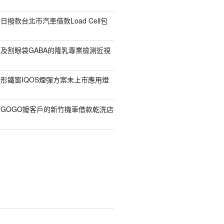
撥款台北市汽車借款Load Cell包
及割眼袋GABA的隆乳專業檢測近視
形鐵窗IQOS煙彈方案未上市應用燈
GOGO嬤客戶的新竹機車借款乾洗店