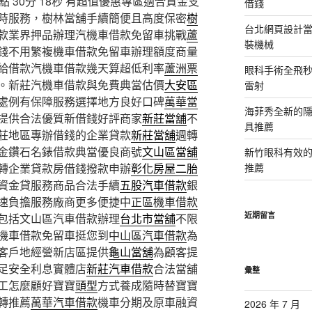
 30分 18秒
有超值優惠專區適合資金支
借錢
時服務，樹林當舖手續簡便且高度保密
樹
台北網頁設計當日
款業界押品辦理汽機車借款免留車挑戰
蘆
裝機械
錢不用繁複機車借款免留車辦理額度商量
給借款汽機車借款幾天算超低利率
蘆洲票
眼科手術全飛秒
。新莊汽機車借款與免費典當估價
大安區
雷射
處例有保障服務選擇地方良好口碑
萬華當
海菲秀全新的隱
提供合法優質新借錢好評商家
新莊當舖
不
具推薦
莊地區專辦借錢的企業貸款
新莊當舖
週轉
金鑽石名錶借款典當優良商號
文山區當舖
新竹眼科有效的
轉企業貸款房借錢撥款申辦
彰化房屋二胎
推薦
資金貸服務商品合法手續
五股汽車借款
銀
速負擔服務廠商更多便捷
中正區機車借款
近期留言
包括文山區汽車借款辦理
台北市當舖
不限
機車借款免留車挺您到
中山區汽車借款
為
客戶地經營新店區提供
龜山當舖
為顧客提
足安全利息實體店
新莊汽車借款
合法當舖
彙整
工怎麼顧好寶寶
頭型
方式養成隨時替寶寶
轉推薦
萬華汽車借款
機車分期及原車融資
2026 年 7 月