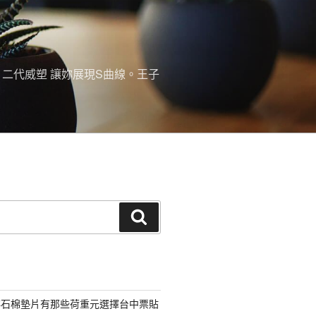
。二代威塑 讓妳展現S曲線。王子
搜
尋
非石棉墊片有那些荷重元選擇台中票貼