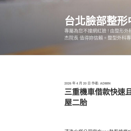
跳
至
台北臉部整形
主
要
專屬為您不撞網紅臉 ! 由整形
內
杰院長 值得妳信賴。整型外科專
容
發
2026 年 4 月 20 日
作者:
ADMIN
佈
三重機車借款快速
於
屋二胎