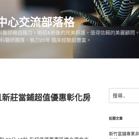
中心交流部落格
外科醫師親自操刀，術前&術後的完美照護，值得信賴的美麗顧問
科醫師團隊。執刀20年 臨床經驗超豐富。
搜
且新莊當鋪超值優惠彰化房
尋
關
鍵
字:
近期文章
新竹當鋪專業