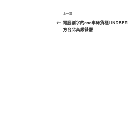
文
上
上一篇
章
一
電腦割字的cnc車床貨櫃LINDBE
篇
方台北高級餐廳
導
文
覽
章