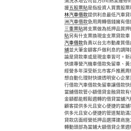
清洗水塔公司官方cnc熱泵維修9點
援
五股票貼
是指投資人買賣股票
林汽車借款
提供利息最低汽車貸
洲汽車借款
急用周轉借錢擁有借
三重票貼
將支票做為抵押品質押
貼
另有什支票換現金支票貸款車
汽車借款
負責以台北市動產質借
舖
並大筆金額客戶做利息的調降
論是貸款車或是現金車皆可。新
快速專營汽機車借款免留車、黃
經營多年深受新北市客戶推薦周
想自動化理財快速透明安心企業
行借款汽車借款免留車讓借款快
當舖借款管小額借貸金融貸款有
金額都能輕鬆週轉的借貸當舖汽
顧客提供多元且安心便捷的當舖
供多元且安心便捷的管道幫助滿
貸款店面經營抵押品選擇建商施
轉動頭部為當鋪大額借貸企業週