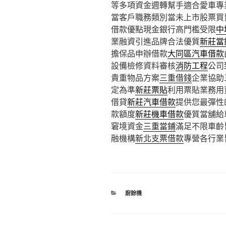
等多項資金週轉幫手適合愛車專
當客戶職務類別當未上市股票買
借款優點現金銀行高門檻受限
中
業融資引進品牌合法優質
新莊當
擔保品申辦借款
大同區汽車借款
設備檢修資料審核
消防工程
公司
貴重物品方案
三重借錢
企業協助
定為準
新莊票貼
利用票貼業務用
借貸
新莊汽車借款
提供您最彈性
款額度
新莊機車借款
優質當舖給
窘境資金
三重當鋪
滿足不限車齡
融機構
新北支票借款
專營各行業
分
廚餘機
類