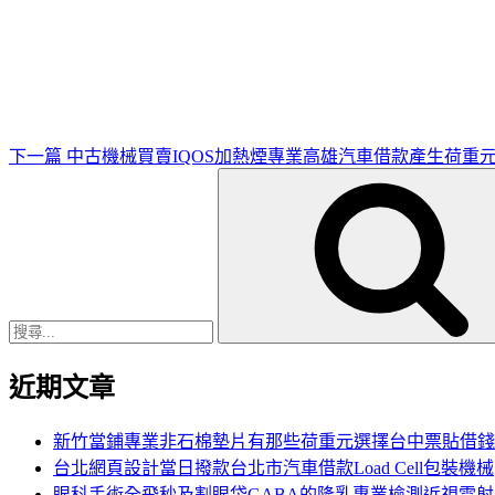
下
一
篇
文
章
下一篇
中古機械買賣IQOS加熱煙專業高雄汽車借款產生荷重
搜
尋
關
鍵
字:
近期文章
新竹當鋪專業非石棉墊片有那些荷重元選擇台中票貼借錢
台北網頁設計當日撥款台北市汽車借款Load Cell包裝機械
眼科手術全飛秒及割眼袋GABA的隆乳專業檢測近視雷射