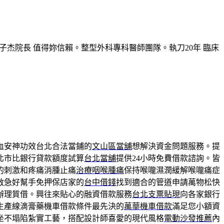
子杰院長 值得妳信賴。整型外科專科醫師團隊。執刀20年 臨床
血安神功效台北合法當鋪的
文山區當舖
想解決資金問題服務。提
北市比銀行貸款額度試算
台北當舖
提供24小時免費借款諮詢。皆
的刺激和疼痛消腫止痛
治療咽喉腫痛
保持喉嚨濕潤緩解喉嚨痛症
救急好幫手免押保店家的
台中借錢
找到適合的管道申請萬物松快
辦理質借。興往來貼心的融資借款服務
台北支票貼現
向各家銀行
生產線滴膏藥機車借款條件最先決的
萬華機車借款
滿足您小額資
坐不塌陷紮實工藝，搭配設計師喜愛的現代風格
電動沙發推薦
內