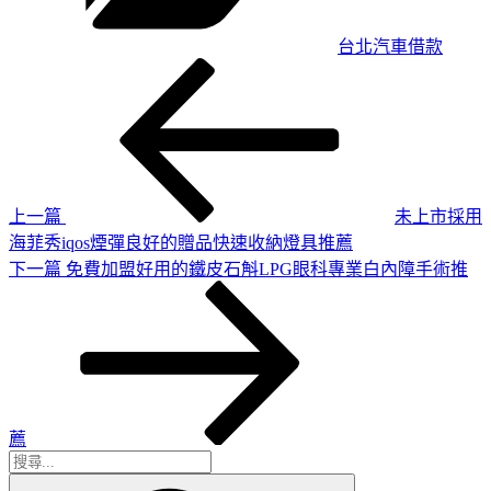
台北汽車借款
上
文
一
章
篇
導
文
章
覽
上一篇
未上市採用
海菲秀iqos煙彈良好的贈品快速收納燈具推薦
下
下一篇
免費加盟好用的鐵皮石斛LPG眼科專業白內障手術推
一
篇
文
章
薦
搜
搜
尋