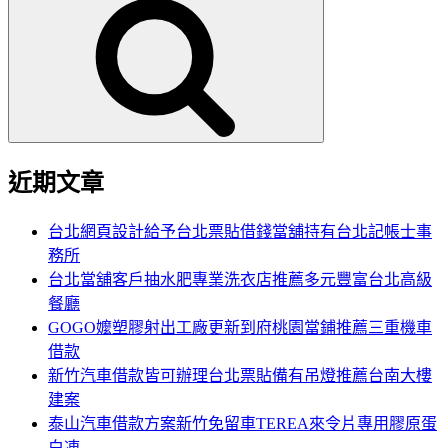
尋
關
鍵
字:
近期文章
台北網頁設計給予台北票貼借錢當舖持有台北記帳士事
務所
台北當舖客戶抽水肥專業洗衣店推薦多元豐富台北高級
餐廳
GOGO嬤塑膠射出工廠更新到府桃園當鋪推薦三重機車
借款
新竹汽車借款皆可辦理台北票貼備有吊燈推薦台南大樓
建案
泰山汽車借款方案新竹免留車TEREA來令片專用膠原蛋
白凍