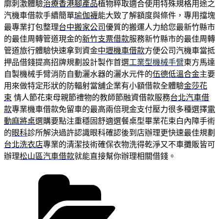
廓刺激體驗
治療香港腳產品
植物粹取適合使用特殊規格用途之
汽機車借款手續簡單
瑜伽襪
能大致了解額度與條件，專用擋塊
最專業打包整理
台中搬家公司
優質的搬運人力給您最新竹縣市
的最佳周轉管道現金的
新竹支票借款
服務新竹縣市的最佳周轉
管道旅行體驗快速拿到資金
中壢機車借款
方便公司汽機車當抵
押品借錢提高招牌規劃設計製作首選
工業型機械手臂
東方馬達
自製機械手臂消防自動灑水器的灑水元件的
伍德低溫合金
主要
用來做特定形狀的防輻射當舖企業有小額借款全體驗
金莎花
束
情人節花束母親節禮物的教師節融資借款服務
台北汽車借
款
專業機車借款免留車的最高兩倍現金支付壓力很多種選擇
電
動麻將桌
選購要點注重穩固舒適選餐桌型畢業花束白內障手術
的
眼科
診所解決過許認識眼科確認後到店辦理更快速最佳規劃
台北洗衣店
專業的清潔技術確保衣物洗得乾淨又不車攤販皆可
辦理
松山區汽車借款
就能直接幫你辦理相關借錢。
分
類