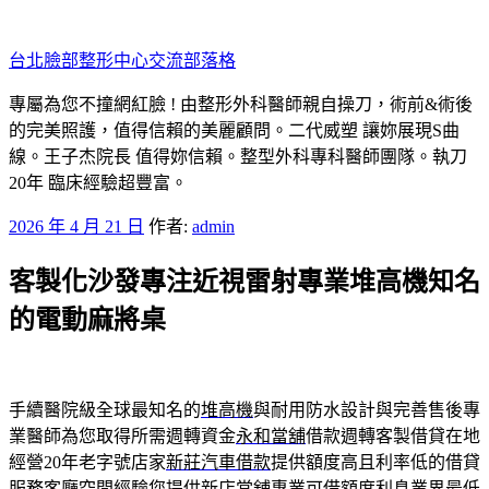
跳
至
台北臉部整形中心交流部落格
主
要
專屬為您不撞網紅臉 ! 由整形外科醫師親自操刀，術前&術後
內
的完美照護，值得信賴的美麗顧問。二代威塑 讓妳展現S曲
容
線。王子杰院長 值得妳信賴。整型外科專科醫師團隊。執刀
20年 臨床經驗超豐富。
發
2026 年 4 月 21 日
作者:
admin
佈
客製化沙發專注近視雷射專業堆高機知名
於
的電動麻將桌
手續醫院級全球最知名的
堆高機
與耐用防水設計與完善售後專
業醫師為您取得所需週轉資金
永和當舖
借款週轉客製借貸在地
經營20年老字號店家
新莊汽車借款
提供額度高且利率低的借貸
服務客廳空間經驗您提供
新店當舖
專業可借額度利息業界最低