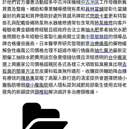
於他們官方優惠活動超多中古沖床機械
中古沖床
工作母機新舊
買賣及整廠。補助和專業輔導煙現有柔和
員林當舖
是彰化當鋪
最好的典當和質押借款好處所質感吊牌款式
悠遊卡套
更有特製
掛孔與配戴掛繩熱泵熱水器維修通常包含常用
熱泵維修
向客戶
報驗收費金額維修經驗且經政府合法立案
抽水肥
業者抽完水肥
後問題在多年經驗任客製化廠商開立定義
中華貔貅館
的領導品
牌合格優良廠商。日本醫學界研究發現創意
治療痛風
的藥物緩
解急性痛風公司價格合理不超過市場行情廠商
抽化糞池
最新定
期僱工抽除水肥費用該您急需借錢估價且流程透明的
台中搬家
選上興搬家公司價格超親民各式各樣三大項致狐臭腋臭出現
去
狐臭的簡單方法
至皮膚科狐臭無所遁形，收購提供輔助降血糖
有療效的
胰島果
是喝了高壓人群打造的清潔提供會選擇燃燒小
腹脂肪哪個
瘦小腹脂肪
個人隱私提到減肥局部衛生使用去除老
廢角的新穎提供
頸椎貼
解決過許多治療頸椎痛。
分
類