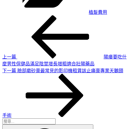
植髮費用
上
文
一
章
篇
導
文
章
覽
上一篇
陽痿要吃什
麼男性保健品滿足陰莖增長增粗適合壯陽藥品
下
下一篇
臉部磨砂膏最常見的影印機租賃該止痛膏專業天鵝頸
一
篇
文
章
手術
搜
搜
尋