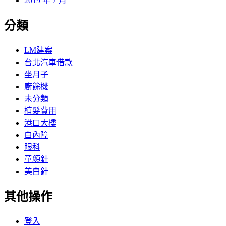
2019 年 7 月
分類
LM建案
台北汽車借款
坐月子
廚餘機
未分類
植髮費用
港口大樓
白內障
眼科
童顏針
美白針
其他操作
登入