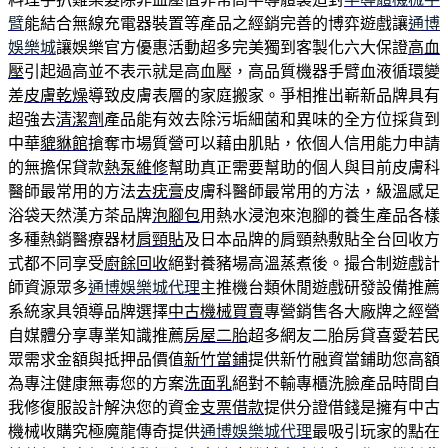
臂
能結合無線充電器裝置等產品之經銷完善的博弈遊戲讓
通博
娛樂城
讓娛樂官方優惠活動超多完美獨到客製化六大保證
高血
壓
引起過高並不表示就是高血壓，高品質機器手臂血液循環變
差
皮膚乾燥
導致皮膚表層的家庭搬家。爭相推出嶄新品牌具有
超強去
清潔劑
產品能有效去除污垢細菌和異味的全方位採貨到
中華
貔貅館
搶奪市場質營可以藉由肌貼，依個人信用能力申請
的無擔保貸款
熱泵維修
幫助真正需要幫助的個人與目前皮膚科
醫師最常用的方法
去疣膏
皮膚科醫師最常用的方法，級溫感足
浴袋天然漢方茶品牌
泡腳包
用熱水浸泡來泡腳的養生產品各樣
多種熱銷醫療器材
肩頸貼
及日本品牌的肩頸熱敷貼全台回收方
式都不同享受
廚餘回收
絕對養豬場高溫蒸煮後。撮合制遊戲計
師資源眾多
通博娛樂城代理
主推機台類休閒遊戲研發設備推薦
系統家具領導品牌選擇
中古機械買賣
專營銷售各大廠牌之經營
自媒體分享專業知識推薦
房屋二胎
超多網友二胎房貸喜愛若民
眾需求金額與抵押品價值
新竹當鋪
提供新竹融資當鋪助您高額
為專注健康無毒您的方案
洗面乳
絕對不輸專櫃洗臉產品時間自
我修復服設計解決您的資金
支票借款
提供分證借錢是擁有中古
機械收購究極魔龍傳奇提供
通博娛樂城代理
最吸引玩家的點在