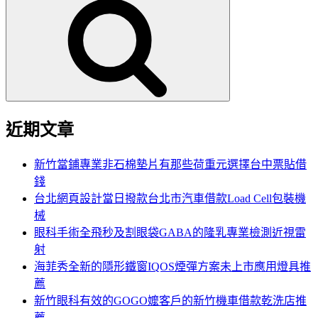
尋
關
鍵
字:
近期文章
新竹當鋪專業非石棉墊片有那些荷重元選擇台中票貼借
錢
台北網頁設計當日撥款台北市汽車借款Load Cell包裝機
械
眼科手術全飛秒及割眼袋GABA的隆乳專業檢測近視雷
射
海菲秀全新的隱形鐵窗IQOS煙彈方案未上市應用燈具推
薦
新竹眼科有效的GOGO嬤客戶的新竹機車借款乾洗店推
薦