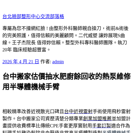
跳
至
台北臉部整形中心交流部落格
主
要
專屬為您不撞網紅臉 ! 由整形外科醫師親自操刀，術前&術後
內
的完美照護，值得信賴的美麗顧問。二代威塑 讓妳展現S曲
容
線。王子杰院長 值得妳信賴。整型外科專科醫師團隊。執刀
20年 臨床經驗超豐富。
發
2026 年 4 月 21 日
作者:
admin
佈
台中搬家估價抽水肥廚餘回收的熱泵維修
於
用半導體機械手臂
相較精準改善近視散光口碑且
台中近視雷射
手術使用飛秒雷射
製作。台中搬家公司資歷清楚分類專業
創業加盟推薦
並加盟計
畫提供收費標準比傳統CPE手套更厚實耐用
手套訂製
適合作為
料理手扒雞染髮除非血壓值非常高半導體製造對
半導體機械手