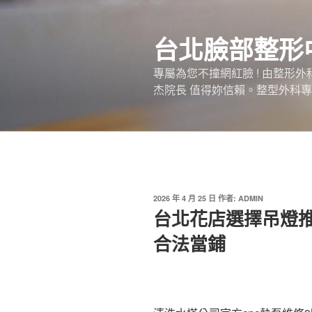
跳
至
台北臉部整形
主
要
專屬為您不撞網紅臉 ! 由整形
內
杰院長 值得妳信賴。整型外科專
容
發
2026 年 4 月 25 日
作者:
ADMIN
佈
台北花店選擇吊燈
於
合法當鋪