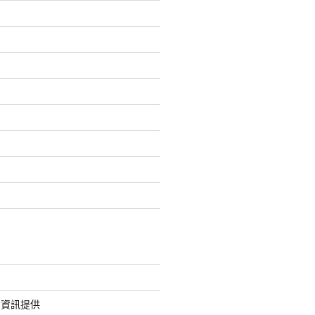
的資訊提供