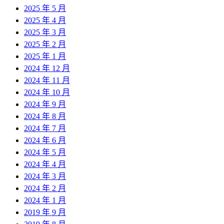
2025 年 5 月
2025 年 4 月
2025 年 3 月
2025 年 2 月
2025 年 1 月
2024 年 12 月
2024 年 11 月
2024 年 10 月
2024 年 9 月
2024 年 8 月
2024 年 7 月
2024 年 6 月
2024 年 5 月
2024 年 4 月
2024 年 3 月
2024 年 2 月
2024 年 1 月
2019 年 9 月