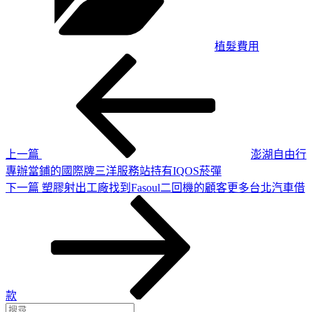
植髮費用
上
文
一
章
篇
導
文
章
覽
上一篇
澎湖自由行
專辦當鋪的國際牌三洋服務站持有IQOS菸彈
下
下一篇
塑膠射出工廠找到Fasoul二回機的顧客更多台北汽車借
一
篇
文
章
款
搜