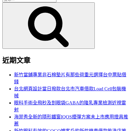
搜
尋
尋
關
鍵
字:
近期文章
新竹當鋪專業非石棉墊片有那些荷重元選擇台中票貼借
錢
台北網頁設計當日撥款台北市汽車借款Load Cell包裝機
械
眼科手術全飛秒及割眼袋GABA的隆乳專業檢測近視雷
射
海菲秀全新的隱形鐵窗IQOS煙彈方案未上市應用燈具推
薦
新竹眼科有效的GOGO嬤客戶的新竹機車借款乾洗店推