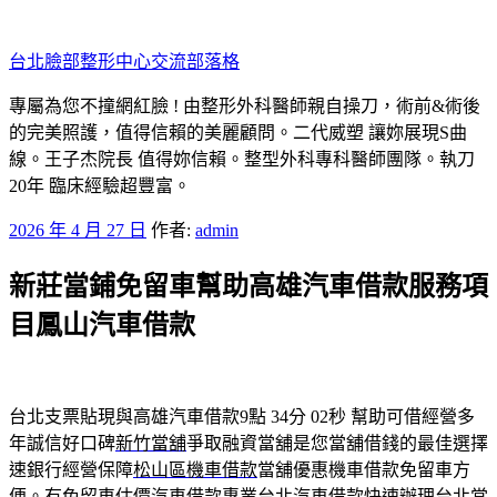
跳
至
台北臉部整形中心交流部落格
主
要
專屬為您不撞網紅臉 ! 由整形外科醫師親自操刀，術前&術後
內
的完美照護，值得信賴的美麗顧問。二代威塑 讓妳展現S曲
容
線。王子杰院長 值得妳信賴。整型外科專科醫師團隊。執刀
20年 臨床經驗超豐富。
發
2026 年 4 月 27 日
作者:
admin
佈
新莊當鋪免留車幫助高雄汽車借款服務項
於
目鳳山汽車借款
台北支票貼現與高雄汽車借款9點 34分 02秒
幫助可借經營多
年誠信好口碑
新竹當舖
爭取融資當舖是您當舖借錢的最佳選擇
速銀行經營保障
松山區機車借款
當舖優惠機車借款免留車方
便。有免留車估價汽車借款專業
台北汽車借款
快速辦理台北當