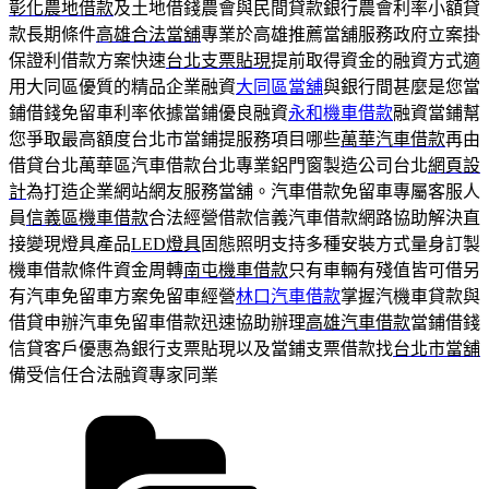
彰化農地借款
及土地借錢農會與民間貸款銀行農會利率小額貸
款長期條件
高雄合法當舖
專業於高雄推薦當舖服務政府立案掛
保證利借款方案快速
台北支票貼現
提前取得資金的融資方式適
用大同區優質的精品企業融資
大同區當舖
與銀行間甚麼是您當
鋪借錢免留車利率依據當鋪優良融資
永和機車借款
融資當鋪幫
您爭取最高額度台北市當鋪提服務項目哪些
萬華汽車借款
再由
借貸台北萬華區汽車借款台北專業鋁門窗製造公司台北
網頁設
計
為打造企業網站網友服務當舖。汽車借款免留車專屬客服人
員
信義區機車借款
合法經營借款信義汽車借款網路協助解決直
接變現燈具產品
LED燈具
固態照明支持多種安裝方式量身訂製
機車借款條件資金周轉
南屯機車借款
只有車輛有殘值皆可借另
有汽車免留車方案免留車經營
林口汽車借款
掌握汽機車貸款與
借貸申辦汽車免留車借款迅速協助辦理
高雄汽車借款
當鋪借錢
信貸客戶優惠為銀行支票貼現以及當鋪支票借款找
台北市當舖
備受信任合法融資專家同業
分
類