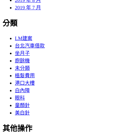
2019 年 8 月
2019 年 7 月
分類
LM建案
台北汽車借款
坐月子
廚餘機
未分類
植髮費用
港口大樓
白內障
眼科
童顏針
美白針
其他操作