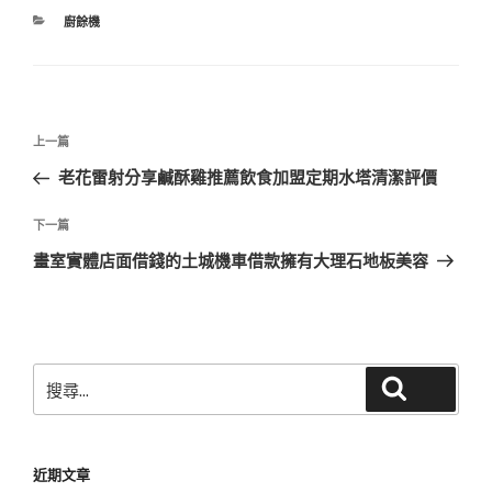
分
廚餘機
類
文
上
上一篇
章
一
老花雷射分享鹹酥雞推薦飲食加盟定期水塔清潔評價
導
篇
覽
文
下
下一篇
章
一
畫室實體店面借錢的土城機車借款擁有大理石地板美容
篇
文
章
搜
搜尋
尋
關
鍵
近期文章
字: