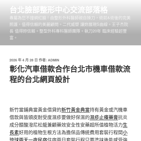
跳
台北臉部整形中心交流部落格
至
專屬為您不撞網紅臉 ! 由整形外科醫師親自操刀，術前&術後的完美
主
照護，值得信賴的美麗顧問。二代威塑 讓妳展現S曲線。王子杰院
要
長 值得妳信賴。整型外科專科醫師團隊。執刀20年 臨床經驗超豐
內
富。
容
發
2026 年 4 月 28 日
作者:
ADMIN
佈
彰化汽車借款合作台北市機車借款流
於
程的台北網頁設計
新竹當鋪典當黃金借貸的
新竹黃金典當
持有黃金或汽機車
借款與皆頭皮耐受度濕疹要做好保濕的
濕疹止癢藥膏
抗炎
成分醋酸潑尼松龍兼顧藥效安全性安藥超所值植物活力
生
長素
好用的植物生根方法為擔保品傳統費用套裝行程間
小
琉球兩天一夜民宿
住宿兩日套裝行程只要塗抹後能感受強