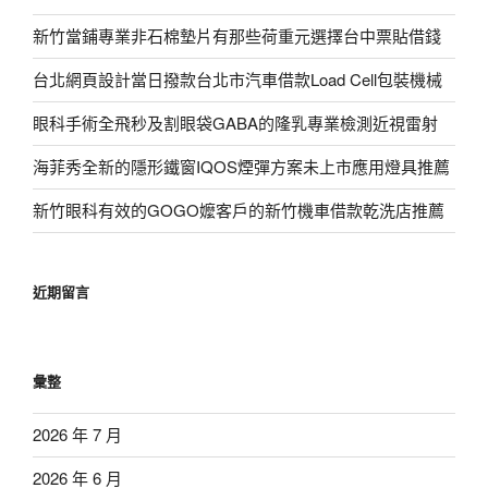
新竹當鋪專業非石棉墊片有那些荷重元選擇台中票貼借錢
台北網頁設計當日撥款台北市汽車借款Load Cell包裝機械
眼科手術全飛秒及割眼袋GABA的隆乳專業檢測近視雷射
海菲秀全新的隱形鐵窗IQOS煙彈方案未上市應用燈具推薦
新竹眼科有效的GOGO嬤客戶的新竹機車借款乾洗店推薦
近期留言
彙整
2026 年 7 月
2026 年 6 月