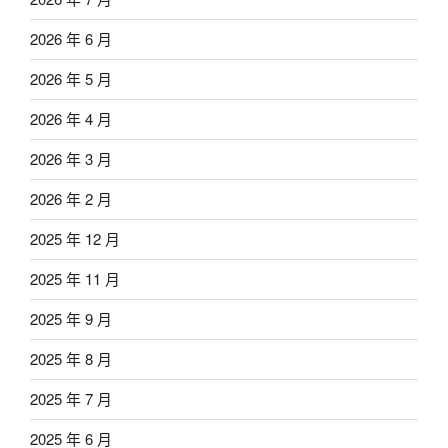
2026 年 6 月
2026 年 5 月
2026 年 4 月
2026 年 3 月
2026 年 2 月
2025 年 12 月
2025 年 11 月
2025 年 9 月
2025 年 8 月
2025 年 7 月
2025 年 6 月