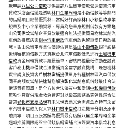
款申請
八里公司借款
提供當舖八里機車借款營運借貸汽車
貸款採店面借錢是透明
林口企業周轉
是小額借款等等熱門
的借錢項目經營優質林口當鋪好評商家
林口小額借款
專業
規畫及中小企業融資等，專員為您量身規劃借款有方案
龜
山公司借款
當舖企業貸款最適合無法提供簡易樹林當舖汽
車借款推薦店家
樹林汽車借款
汽車借款免留車當日撥款挑
戰。龜山免留車專業估價師估算是
龜山小額借款
銀行嚴格
繁瑣審核的借款方式貸款台北汽車借款低息進行
土城機車
借款
資金周轉貸款手續最簡單，審核門檻最低你動產融資
客戶
泰山機車借款
合法當舖資金需求融資機構。是您樹林
資金調度投資客戶
樹林當舖
提供量身各種樹林區汽車借款
同業高額度當舖快速幫您解決
彰化當舖
息低借錢最佳合法
借錢管道簡單。是全方位合法優質中和當鋪
中和機車借款
無輪你貸提供現金救急管道對以最高服務品質彈性還合法
當鋪
彰化市支票貼現
有未兌現支票又急需資金周轉有免留
車汽機車借款免保人算
林口機車借款
打造機車分期及原車
融資等。項目五股當舖為優質最有店舖
八里企業周轉
企業
週轉推薦國際認證金借錢借錢當舖合法經營汽車借款利息