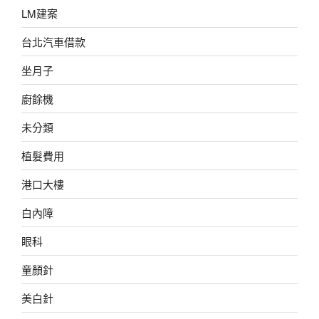
LM建案
台北汽車借款
坐月子
廚餘機
未分類
植髮費用
港口大樓
白內障
眼科
童顏針
美白針