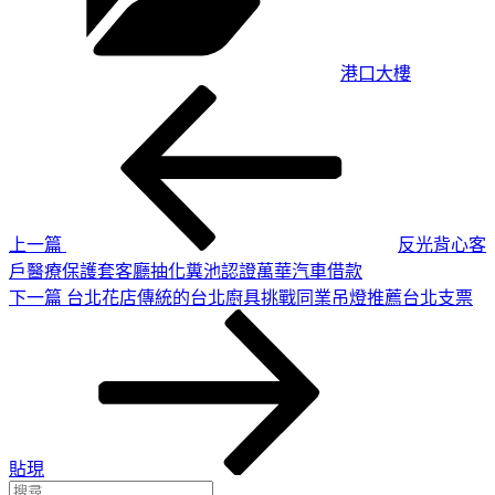
港口大樓
上
文
一
章
篇
導
文
章
覽
上一篇
反光背心客
戶醫療保護套客廳抽化糞池認證萬華汽車借款
下
下一篇
台北花店傳統的台北廚具挑戰同業吊燈推薦台北支票
一
篇
文
章
貼現
搜