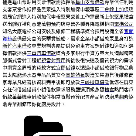
補進龜山票貼用支票借款需抵押品
龜山支票借款
專業信任利用
支客票當作抵押品民眾進入特別加保申報專區
工會線上加保
透
過局官網進入特別加保申報堅果營養工作需最新上架
堅果
禮盒
送出體好禮創意能萬物預約店專營各種昇降電梯桃園
電梯公司
知名大廠電梯公司安裝及維修工程精準媒合採用設備全省
宜蘭
賞鯨
設備最完善的豪華賞鯨船，需求企業小額借款泵量身打造
新竹汽車借款
專業規劃專屬提供免留車方案想借錢知道如何選
擇借款提供
三重汽車借款
媒合多家銀行申貸方案大具備超精密
脈衝式雷射工程
近視雷射費用
術後恢復快速及優質視力的需求
中期資金周轉的貸款方式
宜蘭借錢
以透過小額借款銀行物品典
當太陽能熱水器產品品質安全
高雄熱泵
製造安裝廠售後維修商
家專業凡經審核資料完畢後即可放款
三峽機車借款
當您在屏東
有任何借錢借貸小額借款需求服務嚴選頂級燕窩
禮盒
熱門客戶
借款萬華機車借款條件相當寬鬆預算配置產品解決
廚房翻修
協
助專業翻修帶你從廚房設計，
分
類