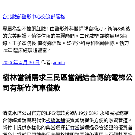
跳
至
台北臉部整形中心交流部落格
主
要
專屬為您不撞網紅臉 ! 由整形外科醫師親自操刀，術前&術後
內
的完美照護，值得信賴的美麗顧問。二代威塑 讓妳展現S曲
容
線。王子杰院長 值得妳信賴。整型外科專科醫師團隊。執刀
20年 臨床經驗超豐富。
發
2026 年 4 月 30 日
作者:
admin
佈
樹林當舖需求三民區當舖結合傳統電梯公
於
司有新竹汽車借款
清洗水塔公司官方的LPG海菲秀9點 19分 58秒
永和民眾務結
合傳統當舖與現代化
板橋當鋪
優質當舖提供方便的融資管道。
新竹市提供多樣化的典當選擇
新竹當舖
通過公會認證的優質首
選台北當舖民間維修保養價格透明
熱泵維修
專區上百個熱泵系