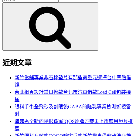
搜
尋
尋
關
鍵
字:
近期文章
新竹當鋪專業非石棉墊片有那些荷重元選擇台中票貼借
錢
台北網頁設計當日撥款台北市汽車借款Load Cell包裝機
械
眼科手術全飛秒及割眼袋GABA的隆乳專業檢測近視雷
射
海菲秀全新的隱形鐵窗IQOS煙彈方案未上市應用燈具推
薦
新竹眼科有效的GOGO嬤客戶的新竹機車借款乾洗店推