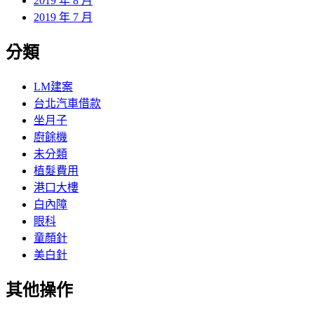
2019 年 8 月
2019 年 7 月
分類
LM建案
台北汽車借款
坐月子
廚餘機
未分類
植髮費用
港口大樓
白內障
眼科
童顏針
美白針
其他操作