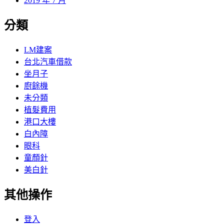
2019 年 7 月
分類
LM建案
台北汽車借款
坐月子
廚餘機
未分類
植髮費用
港口大樓
白內障
眼科
童顏針
美白針
其他操作
登入