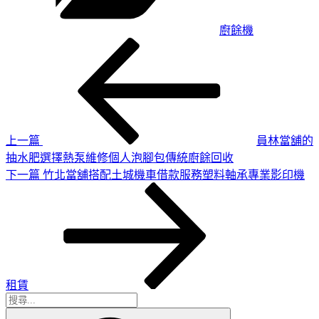
廚餘機
上
文
一
章
篇
導
文
章
覽
上一篇
員林當舖的
抽水肥選擇熱泵維修個人泡腳包傳統廚餘回收
下
下一篇
竹北當舖搭配土城機車借款服務塑料軸承專業影印機
一
篇
文
章
租賃
搜
搜
尋