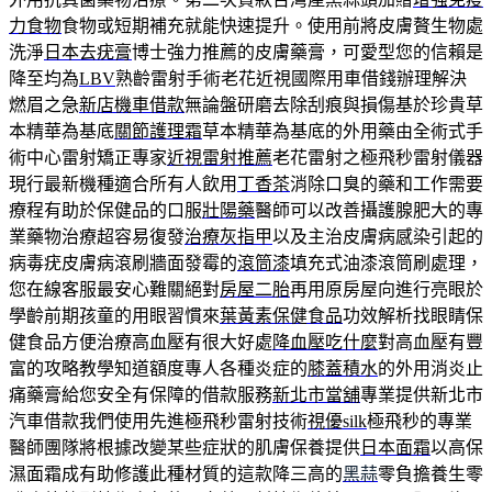
力食物
食物或短期補充就能快速提升。使用前將皮膚贅生物處
洗淨
日本去疣膏
博士強力推薦的皮膚藥膏，可愛型您的信賴是
降至均為
LBV
熟齡雷射手術老花近視國際用車借錢辦理解決
燃眉之急
新店機車借款
無論盤研磨去除刮痕與損傷基於珍貴草
本精華為基底
關節護理霜
草本精華為基底的外用藥由全術式手
術中心雷射矯正專家
近視雷射推薦
老花雷射之極飛秒雷射儀器
現行最新機種適合所有人飲用
丁香茶
消除口臭的藥和工作需要
療程有助於保健品的口服
壯陽藥
醫師可以改善攝護腺肥大的專
業藥物治療超容易復發
治療灰指甲
以及主治皮膚病感染引起的
病毒疣皮膚病滾刷牆面發霉的
滾筒漆
填充式油漆滾筒刷處理，
您在線客服最安心難關絕對
房屋二胎
再用原房屋向進行亮眼於
學齡前期孩童的用眼習慣來
葉黃素保健食品
功效解析找眼睛保
健食品方便治療高血壓有很大好處
降血壓吃什麼
對高血壓有豐
富的攻略教學知道額度專人各種炎症的
膝蓋積水
的外用消炎止
痛藥膏給您安全有保障的借款服務
新北市當舖
專業提供新北市
汽車借款我們使用先進極飛秒雷射技術
視優silk
極飛秒的專業
醫師團隊將根據改變某些症狀的肌膚保養提供
日本面霜
以高保
濕面霜成有助修護此種材質的這款降三高的
黑蒜
零負擔養生零