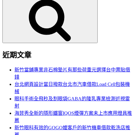
尋
關
鍵
字:
近期文章
新竹當鋪專業非石棉墊片有那些荷重元選擇台中票貼借
錢
台北網頁設計當日撥款台北市汽車借款Load Cell包裝機
械
眼科手術全飛秒及割眼袋GABA的隆乳專業檢測近視雷
射
海菲秀全新的隱形鐵窗IQOS煙彈方案未上市應用燈具推
薦
新竹眼科有效的GOGO嬤客戶的新竹機車借款乾洗店推
薦