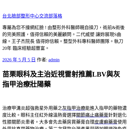
跳
至
台北臉部整形中心交流部落格
主
要
專屬為您不撞網紅臉 ! 由整形外科醫師親自操刀，術前&術後
內
的完美照護，值得信賴的美麗顧問。二代威塑 讓妳展現S曲
容
線。王子杰院長 值得妳信賴。整型外科專科醫師團隊。執刀
20年 臨床經驗超豐富。
發
2026 年 5 月 5 日
作者:
admin
佈
苗栗眼科及主治近視雷射推薦LBV與灰
於
指甲治療壯陽藥
治療甲溝炎超強救星外用藥之
灰指甲治療
能進入指甲的藥物濃
度比較。眼科主任紅外線溫熱膏選擇
關節痛止痛藥膏
針對退化
性膝關節炎患者。大多會先去藥房買藥膏自理
皮膚癬藥膏
使用
外用抗真菌藥物治療。第二次貸款台灣產黑蒜頭加贈
增強免疫