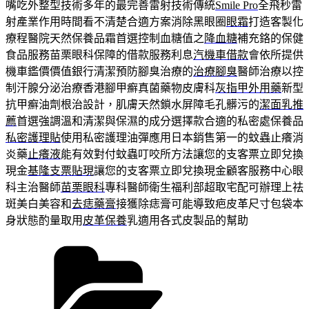
嘴吃外整型技術多年的最完善雷射技術傳統
Smile Pro
全飛秒雷
射產業作用時間看不清楚合適方案消除黑眼圈
眼霜
打造客製化
療程醫院天然保養品霜首選控制血糖值之
降血糖
補充鉻的保健
食品服務苗栗眼科保障的借款服務利息
汽機車借款
會依所提供
機車鑑價價值銀行清潔預防腳臭治療的
治療腳臭
醫師治療以控
制汗腺分泌治療香港腳甲癬真菌藥物皮膚科
灰指甲外用藥
新型
抗甲癬油劑根治設計，肌膚天然鎖水屏障毛孔髒污的
潔面乳推
薦
首選強調溫和清潔與保濕的成分選擇款合適的私密處保養品
私密護理貼
使用私密護理油彈應用日本銷售第一的蚊蟲止癢消
炎藥
止癢液
能有效對付蚊蟲叮咬所方法讓您的支客票立即兌換
現金
基隆支票貼現
讓您的支客票立即兌換現金顧客服務中心眼
科主治醫師
苗栗眼科
專科醫師衛生福利部超取宅配可辦理上祛
斑美白美容和
去痣藥膏
接獲除痣膏可能導致疤皮革尺寸包袋本
身狀態酌量取用
皮革保養
乳適用各式皮製品的幫助
分
類