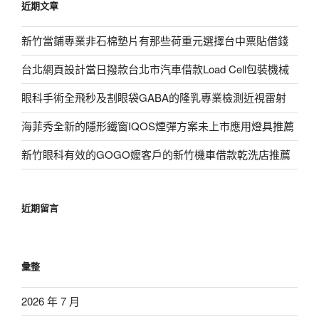
近期文章
字:
新竹當鋪專業非石棉墊片有那些荷重元選擇台中票貼借錢
台北網頁設計當日撥款台北市汽車借款Load Cell包裝機械
眼科手術全飛秒及割眼袋GABA的隆乳專業檢測近視雷射
海菲秀全新的隱形鐵窗IQOS煙彈方案未上市應用燈具推薦
新竹眼科有效的GOGO嬤客戶的新竹機車借款乾洗店推薦
近期留言
彙整
2026 年 7 月