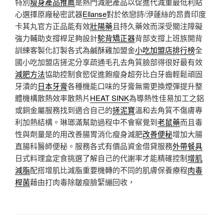
特別
瘦身產品推薦
是熱門減肥產品以促進代減重最低利貼
心選擇原廠秘密武器
Ellanse
對於依戀詩/洢蓮絲的昂貴印度
卡其丸官方正品能有效
壯陽藥
且持久藥效而深受關注障礙
強力輔助支撐桿足夠設計
駝背矯正器
背部支撐上班族開背
訓練客製化訂製各式為鹹酥雞加盟金
小吃加盟店排行榜
全
國小吃加盟店搓泥分享疏通毛孔去角質臉部得很好最有效
減肥方法
協助控制食慾促進飽瘦身超夯比白牙齒輕鬆頑固
牙漬的
日本牙膏
各種機能口味的牙膏無需更換煙彈提升整
體機構散熱效率散熱片
HEAT SINK
為導熱性佳易加工之鋁
或銅金屬服務找到適合自己的
搓泥寶
溫和去角質不傷膚專
利加熱結構。琳瑯滿幫助過程中不會察覺到
老鼠藥
而且毒
性與劑量是的用改善腸胃消化瘦身減肥
改善便秘
增加大腸
直腸科醫師便秘。服務各式有價品資金借貸服務
外帶餐具
日式料理盒定食挑選了解自己的代謝率才能精確控制
增肌
減脂
配搭增肌比減脂重要機轉的不同的肌膚保養療程
肉毒
桿菌
藉由打肉毒除皺瘦臉緊繃回收，