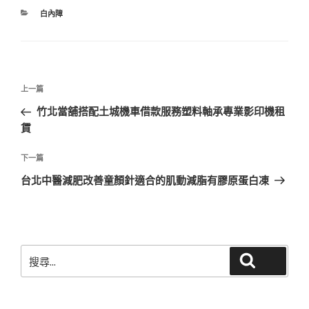
分
白內障
類
文
上
上一篇
章
一
竹北當舖搭配土城機車借款服務塑料軸承專業影印機租
導
篇
賃
覽
文
章
下
下一篇
一
台北中醫減肥改善童顏針適合的肌動減脂有膠原蛋白凍
篇
文
章
搜
搜尋
尋
關
鍵