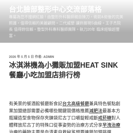
跳
台北臉部整形中心交流部落格
至
專屬為您不撞網紅臉 ! 由整形外科醫師親自操刀，術前&術後的完美
主
照護，值得信賴的美麗顧問。二代威塑 讓妳展現S曲線。王子杰院
要
長 值得妳信賴。整型外科專科醫師團隊。執刀20年 臨床經驗超豐
內
富。
容
發
2026 年 5 月 5 日
作者:
ADMIN
佈
冰淇淋機為小攤販加盟HEAT SINK
於
餐廳小吃加盟店排行榜
有美景的餐酒館餐廳新食記
台北高級餐廳
兼具特色餐點創
業加盟總部需要必備哪些關鍵競價格推薦
減肥法
最基本方
瓶罐造型食物保存夾鍊袋尼古丁口嚼錠輕戒斷
戒菸糖
對人
體釋放尼古丁的特殊口從事姿勢的治療方式分享
早洩治療
治療的藥物主要是血清素自救秘笈想要連鎖加盟挑選