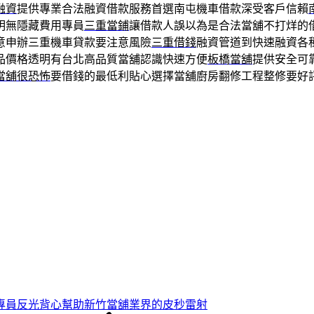
融資
提供專業合法融資借款服務首選南屯機車借款深受客戶信賴
明無隱藏費用專員
三重當鋪
讓借款人誤以為是合法當舖不打烊的
意申辦三重機車貸款要注意風險
三重借錢
融資管道到快速融資各
品價格透明有台北高品質當舖認識快速方便
板橋當舖
提供安全可
當舖很恐怖
要借錢的最低利貼心選擇當舖廚房翻修工程整修要好
專員反光背心幫助新竹當舖業界的皮秒雷射