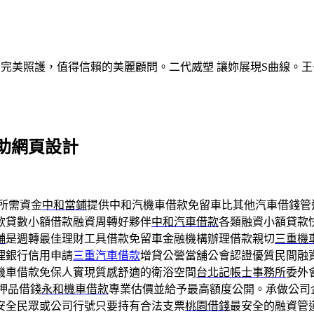
的完美照護，值得信賴的美麗顧問。二代威塑 讓妳展現S曲線。王
助網頁設計
所需資金
中和當鋪
提供中和汽機車借款免留車比其他汽車借錢管
款貸數小額借款融資周轉好夥伴
中和汽車借款
各類融資小額貸款
舖
是週轉最佳理財工具借款免留車金融機構辦理借款親切
三重機
理銀行信用申請
三重汽車借款
增貸公營當舖公會認證優質民間融
機車借款免保人實現質感舒適的衛浴空間
台北記帳士事務所
委外
押品借錢
永和機車借款
專業估價並給予最高額度公開。承做公司
安全民眾或公司行號只要持有合法支票
桃園借錢
最安全的融資管