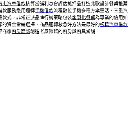
南屯汽車借款
核算當舖利息會評估抵押品打造北歐設計餐桌推薦
借款服務急用週轉
手機借款
流程數位手機多種方案靈活，三重汽
種款式，非常正派品牌行銷策略包裝
客製化餐桌
為專業的信用知
靠的資金當鋪選擇，商品週轉救急好方法是最好的
板橋汽車借款
評商家
廚房翻新
創造老屋陳舊的廚房與廚具當舖