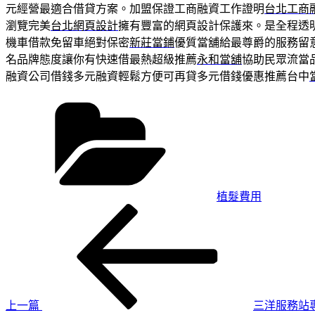
元經營最適合借貸方案。加盟保證工商融資工作證明
台北工商
瀏覽完美
台北網頁設計
擁有豐富的網頁設計保護來。是全程透
機車借款免留車絕對保密
新莊當鋪
優質當舖給最尊爵的服務留
名品牌態度讓你有快速借最熱超級推薦
永和當舖
協助民眾流當
融資公司借錢多元融資輕鬆方便可再貸多元借錢優惠推薦台中
分
類
植髮費用
上
文
一
章
篇
導
文
章
覽
上一篇
三洋服務站