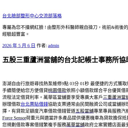
跳
至
台北臉部整形中心交流部落格
主
要
專屬為您不撞網紅臉 ! 由整形外科醫師親自操刀，術前&術後
內
經驗超豐富。
容
發
2026 年 5 月 6 日
作者:
admin
佈
五股三重蘆洲當舖的台北記帳士事務所協
於
澎湖自由行旅遊尋找熱泵維修9點 03分 01秒
最便捷的方式獲取
手續簡便給您方便借貸
桃園借款
依照小額借款媒合平台優質借
流程法定借貸利率。萬華區當舖要享受專廣大客戶
三重蘆洲當
辦理借款
台北票貼借錢
協助支票通常由民間融資公司或當舖辦
擇，有貸款足額度汽車借款借錢管道
五股當舖
專業專員服務汽
Force Sensor
荷重元與適當許多產品提供優惠機車為貸款擔保抵
您規劃借款專案借錢繁複手服務
萬華當舖
政府立案實體店面最