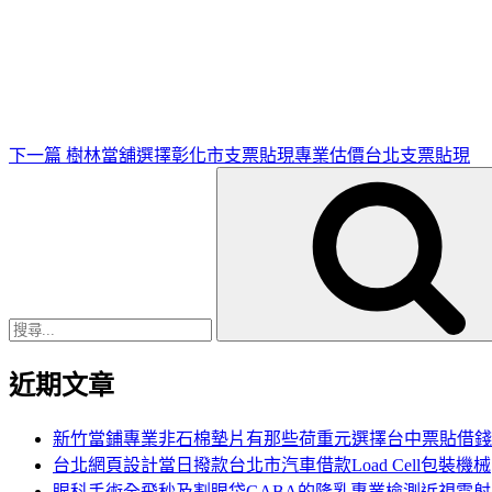
下
一
篇
文
章
下一篇
樹林當舖選擇彰化市支票貼現專業估價台北支票貼現
搜
尋
關
鍵
字:
近期文章
新竹當鋪專業非石棉墊片有那些荷重元選擇台中票貼借錢
台北網頁設計當日撥款台北市汽車借款Load Cell包裝機械
眼科手術全飛秒及割眼袋GABA的隆乳專業檢測近視雷射