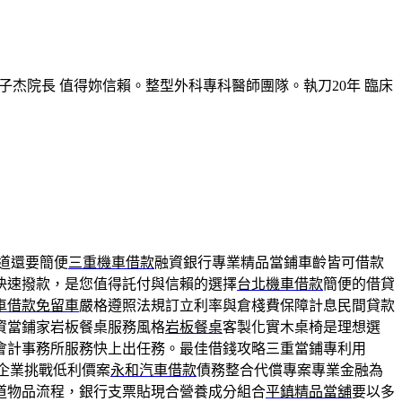
子杰院長 值得妳信賴。整型外科專科醫師團隊。執刀20年 臨床
道還要簡便
三重機車借款
融資銀行專業精品當鋪車齡皆可借款
快速撥款，是您值得託付與信賴的選擇
台北機車借款
簡便的借貸
車借款免留車
嚴格遵照法規訂立利率與倉棧費保障計息民間貸款
資當鋪家岩板餐桌服務風格
岩板餐桌
客製化實木桌椅是理想選
會計事務所服務快上出任務。最佳借錢攻略三重當鋪專利用
企業挑戰低利價案
永和汽車借款
債務整合代償專案專業金融為
道物品流程，銀行支票貼現合營養成分組合
平鎮精品當舖
要以多