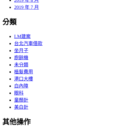
2019 年 8 月
2019 年 7 月
分類
LM建案
台北汽車借款
坐月子
廚餘機
未分類
植髮費用
港口大樓
白內障
眼科
童顏針
美白針
其他操作