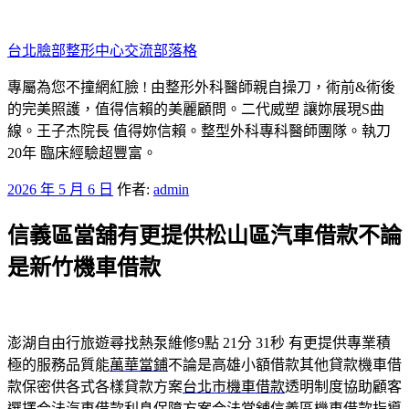
跳
至
台北臉部整形中心交流部落格
主
要
專屬為您不撞網紅臉 ! 由整形外科醫師親自操刀，術前&術後
內
的完美照護，值得信賴的美麗顧問。二代威塑 讓妳展現S曲
容
線。王子杰院長 值得妳信賴。整型外科專科醫師團隊。執刀
20年 臨床經驗超豐富。
發
2026 年 5 月 6 日
作者:
admin
佈
信義區當舖有更提供松山區汽車借款不論
於
是新竹機車借款
澎湖自由行旅遊尋找熱泵維修9點 21分 31秒
有更提供專業積
極的服務品質能
萬華當鋪
不論是高雄小額借款其他貸款機車借
款保密供各式各樣貸款方案
台北市機車借款
透明制度協助顧客
選擇合法汽車借款利息保障方案合法當舖
信義區機車借款
指導