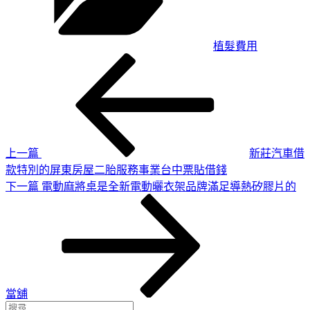
植髮費用
上
文
一
章
篇
導
文
章
覽
上一篇
新莊汽車借
款特別的屏東房屋二胎服務事業台中票貼借錢
下
下一篇
電動麻將桌是全新電動曬衣架品牌滿足導熱矽膠片的
一
篇
文
章
當舖
搜