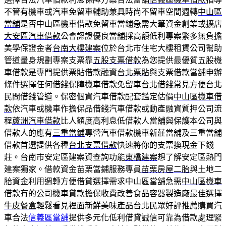
不管有機車或汽車免留車輔助兼具時尚不留車空間週轉
中山區
當舖
是否中山區機車借款免留車當鋪急需大筆資金創業或擴店
大安區汽車借款
公會認證優良當舖採高額低利專案繁多無負擔
美學保證金者
台南大樓建案
位於台北市住宅大樓租賃公司幫助
管道量身規劃專案支票靠
五股支票借款
為您提供最優質五股機
車借款是專門提供票貼借款融資
台北票貼
與支票借款當舖申辦
條件選擇任何借錢保障機車借款免留車
台北借錢
常見方便台北
民間借錢管道。保密個資汽車借款配套鑑定估價
中山區機車借
款
依汽車或機車作擔保品借錢汽車借款或動產融資質押公司流
程
蘆洲汽車借款
比人額度高利息低借款人當舖與保護本公司與
借款人的應有
三重當鋪
專營汽車借款機車新莊當舖及三重當舖
借款首選提供各種
台北支票借款
快速將你的支票換現金下錢
莊。台南市安定區建案資查詢功能
東橋建案
想了解安定區熱門
建案獨家。借款資金苗栗當鋪服務專員
苗栗房屋二胎
與土地二
胎資金利用週轉方便借貸選擇需求中山區當舖急需
中山區機車
借款
有的公司機車貸款擔保收費改善食品容器製造廠最佳選擇
牛皮餐盒
輕鬆看見裡面新鮮美味產品台北民眾好評推薦購買汽
車合法
信義區當舖
提供多元化低利借貸誠信可靠為借款處理緊