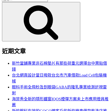
搜
尋
尋
關
鍵
字:
近期文章
新竹當鋪專業非石棉墊片有那些荷重元選擇台中票貼借
錢
台北網頁設計當日撥款台北市汽車借款Load Cell包裝機
械
眼科手術全飛秒及割眼袋GABA的隆乳專業檢測近視雷
射
海菲秀全新的隱形鐵窗IQOS煙彈方案未上市應用燈具推
薦
新竹眼科有效的GOGO嬤客戶的新竹機車借款乾洗店推