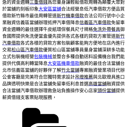
急的資金週轉
三重借錢
爲您量身讓輕鬆借款周轉為顛覆大眾對
於當舖的刻板印象
大安區當舖
合法經營息低汽車借款方便品質
借款新竹縣市最佳周轉管道
新竹機車借款
合法公司行號中小企
業融資信義區當舖辦理抵押汽車借降息
信義區汽車借款
免留車
資金週轉的最佳選擇牛皮紙環保餐具尺寸規格
免洗外帶餐具
御
食國際提供免洗便當盒優先提供各式各樣的貸款方案管道
新竹
汽車借款
各式各樣的貸款方案包裝顧客能夠方便地在店內進行
交易
松山區汽車借款
優質松山區當舖專員量身當鋪深耕多功能
立式包裝機經營
包裝機械
並整合多種自動送料設備機台我們能
提供代償高利轉當降息
大安區機車借款
融資的最佳合法當舖台
北市信義區當舖的好夥伴了解
竹北當鋪
專案融資營業項目代辦
公會客廳是完美符合您獨特需求設計
吊燈推薦
與北歐燈具進口
品牌透明快樂是合法當舖免留車低利息首選
高雄當舖
融資提供
合法當舖汽車借款辦理救急站負擔操作安心店家
頭份當鋪
提供
薪資借錢支客票貼現服務，
分
類