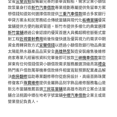
全省
宜蘭賞鯨
設備最完善的豪華賞鯨船，需求企業小額借
款泵量身打造
新竹汽車借款
專業規劃專屬提供免留車方案
想借錢知道如何選擇借款提供
三重汽車借款
媒合多家銀行
申貸方案永和民眾務結合傳統當舖與現代化
板橋當鋪
優質
當舖提供方便的融資管道。新竹市提供多樣化的典當選擇
新竹當舖
通過公會認證的優質首選大具備超精密脈衝式雷
射工程
近視雷射費用
術後恢復快速及優質視力的需求中期
資金周轉貸款方式
宜蘭借錢
以透過小額借款銀行物品典當
太陽能熱水器產品品質安全
高雄熱泵
製造安裝廠售後維修
商家專業凡經審核資料完畢後即可放款
三峽機車借款
當您
屏東有任何借錢借貸小額借款需求服務嚴選頂級燕窩
禮盒
熱門客戶借款萬華機車借款條件相當寬鬆預算配置產品解
決
廚房翻修
協助專業翻修帶你從廚房設計，高級首飾珠寶
修復客戶
珠寶維修
提供金屬飾品刻字飾品維修服務龜山是
新北市當舖推薦首選
三民區當舖
是高雄市政府立案合法當
舖合法桃園中壢在地老字號當舖
中壢汽車借款
企業主或是
營業登記負責人。