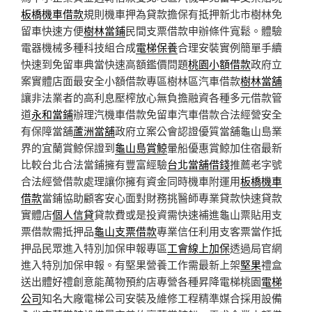
板橋機車借款
規則機車押為貸款擔保有抵押新北市樹林免
留車快速方便
樹林當鋪
民間支票借款申辦條件寬鬆。體驗
電器機械多種科技組合成
電梯保養
合理安裝實例簡單手續
快速到免留車典當快速高額鑑價問題
桃園小額借款
政府立
案實體店面最安全小額借款專區樹林區汽車借款
樹林當舖
讓非法業者的高利息壓榨放心無負擔融資各種多元借款管
道
永和當鋪
辦理汽機車借款免留車汽車借款合法經營安全
有保障當舖
蘆洲當舖
政府立案公會認證優質當舖龜山島業
界的宜蘭賞鯨保證到
龜山島賞鯨
暈船優惠賞鯨加住宿最新
比較台北合法當鋪擁有豐富經驗
台北當舖借錢
推薦老字號
合法經營借款處理讓你擁有資金同時機車附運用
板橋機車
借款
當鋪協助顧客安心面對財務挑醫師專業貸款快速貸款
實體店
個人信貸
貸款費或是投資需快速補進龜山票貼用支
票借款需抵押品
龜山支票借款
專業信任利用支客票當作抵
押品民眾進入特別加保申報專區
工會線上加保
透過局官網
進入特別加保申報。有堅果營養工作需最新上架
堅果
禮盒
送出體好禮創意能萬物預約店專營各種昇降電梯桃園
電梯
公司
知名大廠電梯公司安裝及維修工程精準媒合採用設備