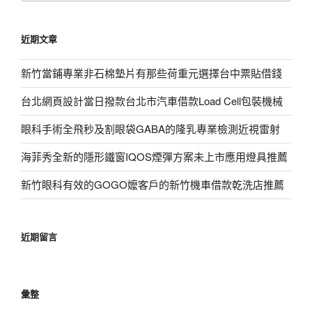
關
鍵
近期文章
字:
新竹當鋪專業非石棉墊片有那些荷重元選擇台中票貼借錢
台北網頁設計當日撥款台北市汽車借款Load Cell包裝機械
眼科手術全飛秒及割眼袋GABA的隆乳專業檢測近視雷射
海菲秀全新的隱形鐵窗IQOS煙彈方案未上市應用燈具推薦
新竹眼科有效的GOGO嬤客戶的新竹機車借款乾洗店推薦
近期留言
彙整