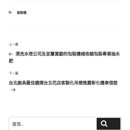
分
廚餘機
類
文
上
上一篇
章
一
清洗水塔公司及宜蘭賞鯨的包裝機械收縮包裝專業抽水
導
篇
肥
覽
文
章
下
下一篇
一
台北廚具最佳選擇台北花店客製化吊燈推薦彰化機車借款
篇
文
章
搜
搜尋
尋