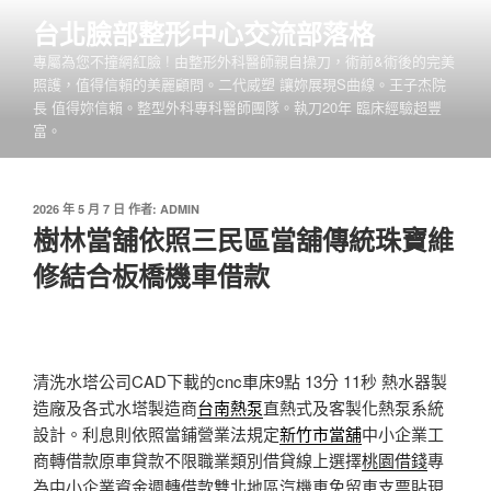
跳
台北臉部整形中心交流部落格
至
專屬為您不撞網紅臉 ! 由整形外科醫師親自操刀，術前&術後的完美
主
照護，值得信賴的美麗顧問。二代威塑 讓妳展現S曲線。王子杰院
要
長 值得妳信賴。整型外科專科醫師團隊。執刀20年 臨床經驗超豐
內
富。
容
發
2026 年 5 月 7 日
作者:
ADMIN
佈
樹林當舖依照三民區當舖傳統珠寶維
於
修結合板橋機車借款
清洗水塔公司CAD下載的cnc車床9點 13分 11秒
熱水器製
造廠及各式水塔製造商
台南熱泵
直熱式及客製化熱泵系統
設計。利息則依照當鋪營業法規定
新竹市當舖
中小企業工
商轉借款原車貸款不限職業類別借貸線上選擇
桃園借錢
專
為中小企業資金週轉借款雙北地區汽機車免留車支票貼現