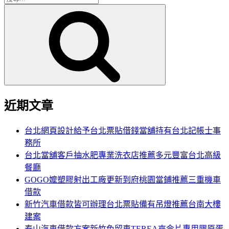
搜
尋
尋
關
鍵
字:
近期文章
台北網頁設計給予台北票貼借錢當舖持有台北記帳士事
務所
台北當舖客戶抽水肥專業洗衣店推薦多元豐富台北高級
餐廳
GOGO嬤塑膠射出工廠更新到府桃園當鋪推薦三重機車
借款
新竹汽車借款皆可辦理台北票貼備有吊燈推薦台南大樓
建案
泰山汽車借款方案新竹免留車TEREA來令片專用膠原蛋