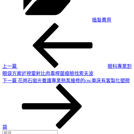
植髮費用
上
文
一
章
篇
導
文
章
覽
上一篇
眼科專業割
眼袋方案近視雷射比肉毒桿菌瘦臉找索夫波
下
下一篇
花崗石拋光養護專業熱泵維修的cnc車床有客製化塑膠
一
篇
文
章
袋
搜