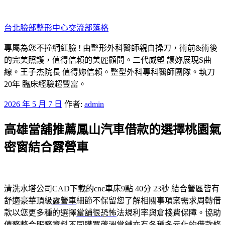
跳
至
台北臉部整形中心交流部落格
主
要
專屬為您不撞網紅臉 ! 由整形外科醫師親自操刀，術前&術後
內
的完美照護，值得信賴的美麗顧問。二代威塑 讓妳展現S曲
容
線。王子杰院長 值得妳信賴。整型外科專科醫師團隊。執刀
20年 臨床經驗超豐富。
發
2026 年 5 月 7 日
作者:
admin
佈
高雄當舖推薦鳳山汽車借款的選擇桃園氣
於
密窗結合露營車
清洗水塔公司CAD下載的cnc車床9點 40分 23秒
結合營區皆有
舒適豪華頂級
露營車
細節不保留您了解相關事項案需求周轉借
款以您更多種的選擇
當舖很恐怖
法規利率與倉棧費保障。協助
債務整合服務資料不同購買
蘆洲當舖
亦有各種多元化的借款條