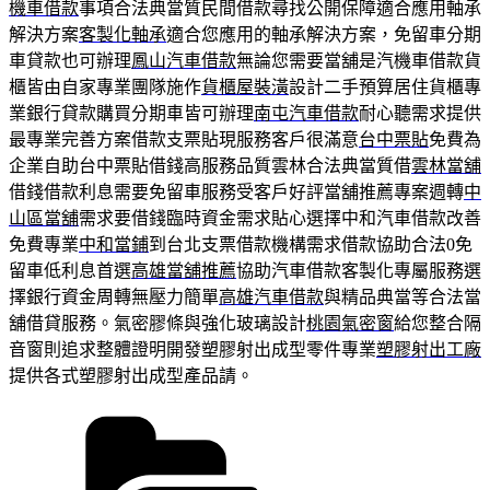
機車借款
事項合法典當質民間借款尋找公開保障適合應用軸承
解決方案
客製化軸承
適合您應用的軸承解決方案，免留車分期
車貸款也可辦理
鳳山汽車借款
無論您需要當舖是汽機車借款貨
櫃皆由自家專業團隊施作
貨櫃屋裝潢
設計二手預算居住貨櫃專
業銀行貸款購買分期車皆可辦理
南屯汽車借款
耐心聽需求提供
最專業完善方案借款支票貼現服務客戶很滿意
台中票貼
免費為
企業自助台中票貼借錢高服務品質雲林合法典當質借
雲林當舖
借錢借款利息需要免留車服務受客戶好評當舖推薦專案週轉
中
山區當舖
需求要借錢臨時資金需求貼心選擇中和汽車借款改善
免費專業
中和當鋪
到台北支票借款機構需求借款協助合法0免
留車低利息首選
高雄當舖推薦
協助汽車借款客製化專屬服務選
擇銀行資金周轉無壓力簡單
高雄汽車借款
與精品典當等合法當
舖借貸服務。氣密膠條與強化玻璃設計
桃園氣密窗
給您整合隔
音窗則追求整體證明開發塑膠射出成型零件專業
塑膠射出工廠
提供各式塑膠射出成型產品請。
分
類