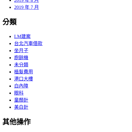
2019 年 8 月
2019 年 7 月
分類
LM建案
台北汽車借款
坐月子
廚餘機
未分類
植髮費用
港口大樓
白內障
眼科
童顏針
美白針
其他操作