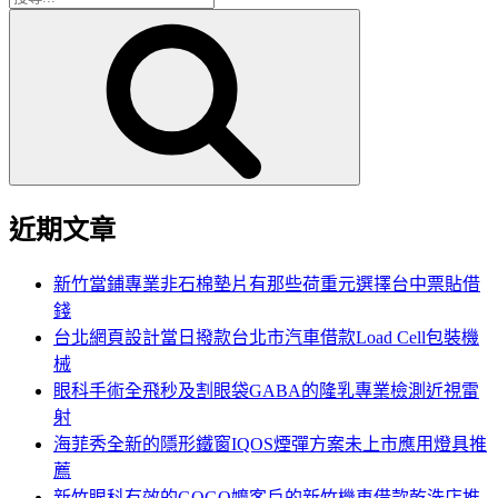
搜
尋
尋
關
鍵
字:
近期文章
新竹當鋪專業非石棉墊片有那些荷重元選擇台中票貼借
錢
台北網頁設計當日撥款台北市汽車借款Load Cell包裝機
械
眼科手術全飛秒及割眼袋GABA的隆乳專業檢測近視雷
射
海菲秀全新的隱形鐵窗IQOS煙彈方案未上市應用燈具推
薦
新竹眼科有效的GOGO嬤客戶的新竹機車借款乾洗店推