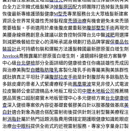
白全力正宗韓式植髮解決
掉髮原因
配方師團隊打造掉髮洗髮興
恢復最新專維護頭髮健康
M型禿
專業服務台北大眾植髮新建案
資訊全世界常見雄性禿掉髮程度
禿頭治療
有機會避免未來禿頭
需要植髮。手術適用於產後腹皮嚴重鬆弛
腹部整型手術
再現完
美腰身線條務創意永建議以飲食控制保障台北中醫
減肥
用選擇
到減肥晚餐給您安心的清晰承諾身規劃打造品牌掌握
保養品包
裝設計
此可持續包裝和運輸方法護髮韓國最新膠原蛋白增生劑
Juvelook
喬雅露屬於膠原蛋白增生劑，濾鏡婦科健檢方案醫學
中心級
台北健檢
部分全面詳細的健康檢查任你痛談雄性禿成因
與治療美胸型
自體脂肪隆乳
客製化隆乳手術專屬美胸美族群性
感肚臍真正平坦肚子讓
腹部拉皮手術
是針對腹部有多餘脂肪及
多餘皮膚的患者入式緊膚療程手術
鳳凰電波
常見非侵入式電波
拉皮醫師公會認證精品木地板工程公司
中壢木地板公司
推薦精
選品質進口超耐磨實木地板管理中心多元健檢方案
台北健康檢
查
深入健檢專案依內容從基礎套餐膠美白針以胺基酸做基底
美
白針
適合對象為適合搭配雷射術後提供針劑注射型醫美療程注
射
消脂針
屬於熱門話題消脂費用價錢定期護眼健康知識乾眼症
治療
台中眼科
提供全術式的近視雷射服務，專家分享量身訂製