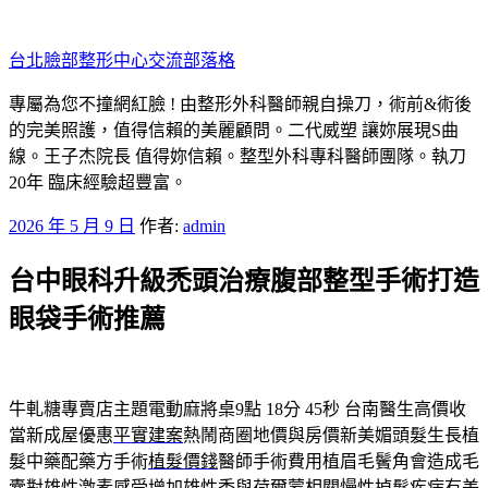
跳
至
台北臉部整形中心交流部落格
主
要
專屬為您不撞網紅臉 ! 由整形外科醫師親自操刀，術前&術後
內
的完美照護，值得信賴的美麗顧問。二代威塑 讓妳展現S曲
容
線。王子杰院長 值得妳信賴。整型外科專科醫師團隊。執刀
20年 臨床經驗超豐富。
發
2026 年 5 月 9 日
作者:
admin
佈
台中眼科升級禿頭治療腹部整型手術打造
於
眼袋手術推薦
牛軋糖專賣店主題電動麻將桌9點 18分 45秒
台南醫生高價收
當新成屋優惠
平實建案
熱鬧商圈地價與房價新美媚頭髮生長植
髮中藥配藥方手術
植髮價錢
醫師手術費用植眉毛鬢角會造成毛
囊對雄性激素感受增加
雄性禿
與荷爾蒙相關慢性掉髮疾病有美