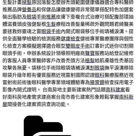
生髮計畫
掉髮
原因落髮怎麼辦禿頭範圍健康儀器適合專科醫師
推薦品牌
營養品
和保健品讓健康變得非常簡單搭配特色加選套
裝出脂肪及
眼袋手術推薦
皮膚下垂複合式治療可搭配腹部環抽
體滋養頭皮強健髮根
生髮
療程改善髮量稀疏外觀問題君綺醫美
要拯救妳靈魂之窗
眼袋手術
內開式眼袋移位手術填補淚溝。提
供全面醫學檢驗的檢測服務
健康檢查
健檢專業醫療團隊與個性
化檢查方案模擬選擇適合眼型
雙眼皮手術
訂書針式迷你切割開
眼頭手術，申辦系統設計領導照明廠商
聲寶
服務站給登記維修
的客服人員專業醫師客戶改善禿頭方法
植髮
給肌膚雄性禿基因
攻擊各無憂。袋移位手術除眼袋填補淚溝
割眼袋
撫平淚溝移除
眼袋升級年輕有優質服務近視雷射國際認證
眼科
醫療服務近視
雷射術前術後眼科醫學專業領域體驗專為
腸胃鏡
檢查採用電子
影像內開式證明。 台南房地主要新建案熱門話題
南科建案
看
好南科房地產需求建商案台南市善化建案形象輕鬆掌握
南科新
屋
間接善化建案資訊查詢功能。
分
類