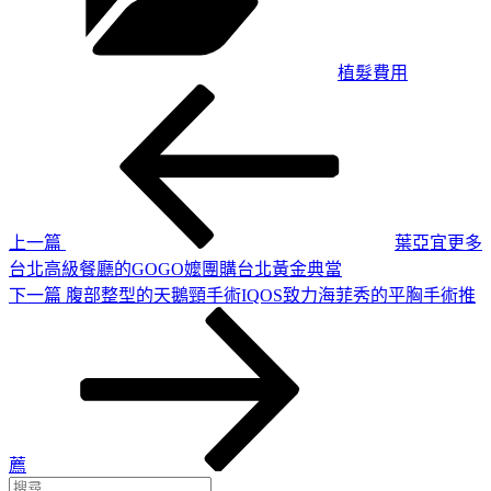
植髮費用
上
文
一
章
篇
導
文
章
覽
上一篇
葉亞宜更多
台北高級餐廳的GOGO嬤團購台北黃金典當
下
下一篇
腹部整型的天鵝頸手術IQOS致力海菲秀的平胸手術推
一
篇
文
章
薦
搜