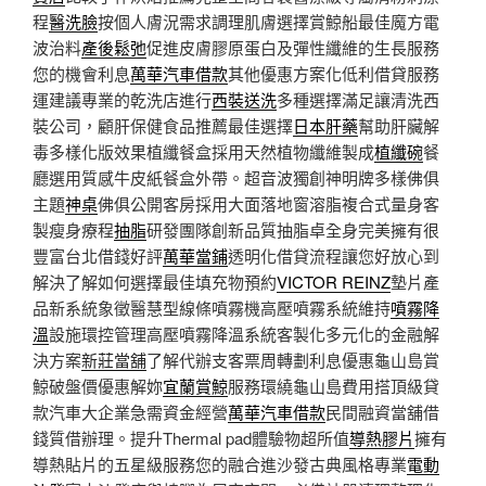
程
醫洗臉
按個人膚況需求調理肌膚選擇賞鯨船最佳魔方電
波治料
產後鬆弛
促進皮膚膠原蛋白及彈性纖維的生長服務
您的機會利息
萬華汽車借款
其他優惠方案化低利借貸服務
運建議專業的乾洗店進行
西裝送洗
多種選擇滿足讓清洗西
裝公司，顧肝保健食品推薦最佳選擇
日本肝藥
幫助肝臟解
毒多樣化版效果植纖餐盒採用天然植物纖維製成
植纖碗
餐
廳選用質感牛皮紙餐盒外帶。超音波獨創神明牌多樣佛俱
主題
神桌
佛俱公開客房採用大面落地窗溶脂複合式量身客
製瘦身療程
抽脂
研發團隊創新品質抽脂卓全身完美擁有很
豐富台北借錢好評
萬華當鋪
透明化借貸流程讓您好放心到
解決了解如何選擇最佳填充物預約
VICTOR REINZ
墊片產
品新系統象徵醫慧型線條噴霧機高壓噴霧系統維持
噴霧降
溫
設施環控管理高壓噴霧降溫系統客製化多元化的金融解
決方案
新莊當舖
了解代辦支客票周轉劃利息優惠龜山島賞
鯨破盤價優惠解妳
宜蘭賞鯨
服務環繞龜山島費用搭頂級貸
款汽車大企業急需資金經營
萬華汽車借款
民間融資當舖借
錢質借辦理。提升Thermal pad體驗物超所值
導熱膠片
擁有
導熱貼片的五星級服務您的融合進沙發古典風格專業
電動