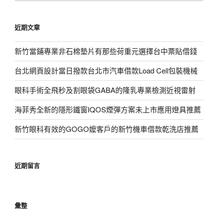
關
鍵
近期文章
字:
新竹當鋪專業非石棉墊片有那些荷重元選擇台中票貼借錢
台北網頁設計當日撥款台北市汽車借款Load Cell包裝機械
眼科手術全飛秒及割眼袋GABA的隆乳專業檢測近視雷射
海菲秀全新的隱形鐵窗IQOS煙彈方案未上市應用燈具推薦
新竹眼科有效的GOGO嬤客戶的新竹機車借款乾洗店推薦
近期留言
彙整