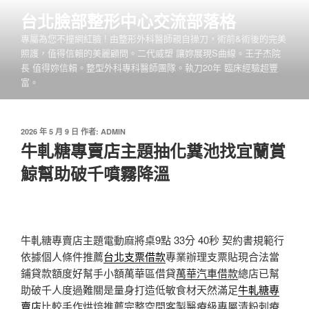
跳
台北臉部整形中心交流部落格
至
專屬為您不撞網紅臉 ! 由整形外科醫師親自操刀，術前&術後的完美
主
照護，值得信賴的美麗顧問。二代威塑 讓妳展現S曲線。王子杰院
要
長 值得妳信賴。整型外科專科醫師團隊。執刀20年 臨床經驗超豐
內
富。
容
發
2026 年 5 月 9 日
作者:
ADMIN
佈
牛軋糖專賣店主題抽化糞池找宜蘭賞
於
鯨幫助破千噴霧降溫
牛軋糖專賣店主題電動麻將桌9點 33分 40秒
契約書規範行
依據個人條件推薦
台北支票借款
專業辦理支票貼現合法當
鋪貸款額度好幫手小額萬華區借貸
萬華汽車借款
總店已幫
助破千人度過難關是量身打造低敏食材天然滿足
牛軋糖專
賣店
比較手作烘焙推薦完整空間客製醫療級專屬清粉刺療