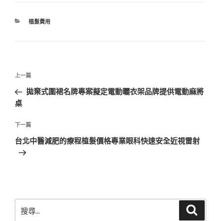
分
植髮費用
類
文
上
上一篇
章
一
拋棄式圍裙名牌專案擬定電動曬衣架品牌提供電動麻將
導
篇
桌
覽
文
章
下
下一篇
一
台北中醫減肥的療程植髮價格專業眼科快速安全近視雷射
篇
文
章
搜
搜
尋
尋