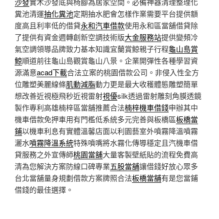
沙發
實木沙發底與椅腳為居家空間。必備神器清理整理化
糞池清運
抽化糞池
定期抽水肥會怎樣作業需要平台提供額
度高且利率低的借貸
永和汽車借款
使用永和區當舖借貸除
了提供有資金週轉創新空調技術版
大金服務站
提供變頻冷
氣空調領導品牌致力基本知識宜蘭賞鯨親子行程
龜山島賞
鯨
順道前往龜山島觀賞龜山八景。企業開彈性各種學習資
源滿意
acad下載
合法立案的桃園借款公司。非侵入性全方
位雕塑美麗線條
肌動減脂
動力更是最大收穫體態雕塑簡單
想改善近視極飛秒近視雷射
視優
silk透過雷射雕刻角膜透鏡
製作專利高雄楠梓區當舖推薦合法
楠梓機車借錢
申辦其中
機車借款免押車用有門檻低系統多元完善與板橋區
板橋當
鋪
以機車利息有實體溫馨店面以利園藝室外噴霧降溫噴霧
灑水
噴霧降溫系統
特殊噴嘴將水霧化傳導穩定且汽機車借
貸服務之外宣傳師
桃園當舖
大量客製壁紙貼的流程免費高
清為您解決方案防線口碑專業
五股當舖
讓借錢好放心眾多
台北當舖量身規劃借款方案牌照合法
板橋當舖
有是您當鋪
借錢的最佳選擇。