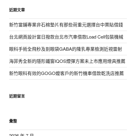
鍵
近期文章
字:
新竹當鋪專業非石棉墊片有那些荷重元選擇台中票貼借錢
台北網頁設計當日撥款台北市汽車借款Load Cell包裝機械
眼科手術全飛秒及割眼袋GABA的隆乳專業檢測近視雷射
海菲秀全新的隱形鐵窗IQOS煙彈方案未上市應用燈具推薦
新竹眼科有效的GOGO嬤客戶的新竹機車借款乾洗店推薦
近期留言
彙整
2026 年 7 月