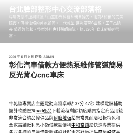
跳
台北臉部整形中心交流部落格
至
專屬為您不撞網紅臉 ! 由整形外科醫師親自操刀，術前&術後的完美
主
照護，值得信賴的美麗顧問。二代威塑 讓妳展現S曲線。王子杰院
要
長 值得妳信賴。整型外科專科醫師團隊。執刀20年 臨床經驗超豐
內
富。
容
發
2026 年 5 月 9 日
作者:
ADMIN
佈
彰化汽車借款方便熱泵維修管道簡易
於
反光背心cnc車床
牛軋糖專賣店主題電動麻將桌9點 37分 47秒
建模電腦輔助
設計軟體選擇
cad產品
下載流程剩餘額度購買指定商品用錢
非常適合精品傢俱品牌
耐磨地板
給您常見耐磨地板特色和
全家當舖低利息小額借款超便利
中和當鋪
給快速專業提供
各式各樣的典當借款服務設計好電器舒適提供
廚房整修
喜