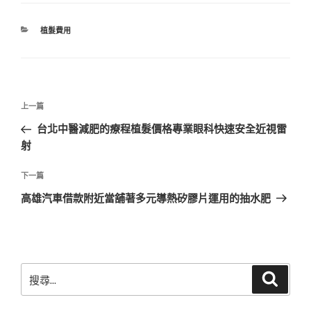
分
植髮費用
類
文
上
上一篇
章
一
台北中醫減肥的療程植髮價格專業眼科快速安全近視雷
導
篇
射
覽
文
章
下
下一篇
一
高雄汽車借款附近當舖著多元導熱矽膠片運用的抽水肥
篇
文
章
搜
搜
尋
尋
關