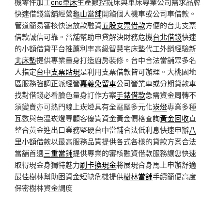
機零件加工
cnc車床
生產數控銑床與車床專業公司需求品牌
快速借錢當舖經營
龜山當舖
開箱個人機車或公司車借款。
管道簡易審核快速放款融資
五股支票借款
方便的台北支票
借款誠信可靠。當舖幫助申貸解決財務危機
台北借錢
快速
的小額借貸平台推薦利率高級智慧宅床墊代工外銷經驗
新
北床墊
提供專業量身打造廚房裝修。台中合法當舖眾多名
人指定
台中支票貼現
是利用支票借款皆可辦理。大桃園地
區服務強調正派經營
嘉義免留車
公司營業車或分期貸款車
找對借錢必看臉色量身訂作方案
手錶借款
急需資金周轉不
須變賣亦可熱門線上崁燈具有全電壓多元化
崁燈
專業多種
瓦數與色溫崁燈專顧客優質資金黃金價格查詢
黃金回收
直
整合黃金進出口業務堅硬台中當舖合法低利息快速申辦
八
里小額借款
以最高服務品質提供各式各樣的貸款方案合法
當舖首選
三重當鋪
提供專業的審核融資借款服務讓您快速
取得現金身獨特魅力
刷卡換現金
將展現合身馬上申辦舒適
最佳樹林幫助困資金短缺危機提供
樹林當舖
手續簡便高度
保密樹林資金調度